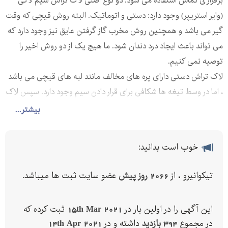
برقراری تماس استفاده می شود. دو نوع اصلی لاک تراش سیم لاکی
(وایر استریپر) وجود دارد: دستی و اتوماتیک. البته روش قیچی که وقت
گیر می باشد و همچنین روش مخرب گاز گرفتن عایق نیز وجود دارد که
می تواند باعث ایجاد درد دندان شود. ما هیچ یک از دو روش اخیر را
توصیه نمی کنیم.
لاک تراش دستی دارای پره های مخالف مانند لبه های قیچی می باشد
، اما در وسط تیغه ها شکافی برای قرار دادن سیم وجود دارد. سپس لاک
تراش در اطراف سیم می چرخد و درحالی که سیم صحیح و سالم باقی
بیشتر...
می ماند ، عایق آن خارج می شود.
انواع لاک تراش سیم لاکی wire stripper)):
خوب است بدانید:
لاک تراش گلداستار gold star
لاک تراش الفا alpha
تیکوانیرو ، از
2066 روز پیش
عضو سایت ثبت ها میباشد.
لاک تراش اتوماتیک
لاک تراش پرتابل
این آگهی را در اولین بار در
15th Mar 2021
ثبت کرده که
لاک تراش پرتابل ایزولکس isolex
در مجموع
394 بازدید
داشته و در
14th Apr 2021