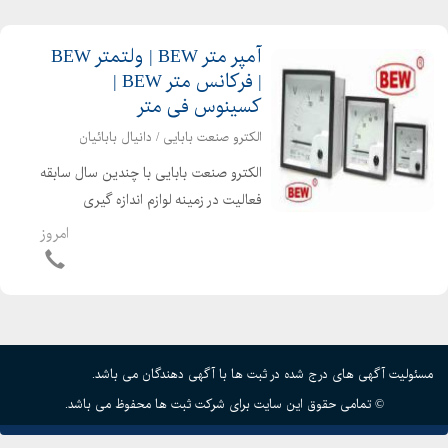
محصولات صنعتی کشورهای سراسر ...
آمپر متر BEW | ولتمتر BEW
| فرکانس متر BEW |
کسینوس فی متر
الکترو صنعت بابایی / دانیال بابائیان
الکترو صنعت بابایی با چندین سال سابقه
فعالیت در زمینه لوازم اندازه گیری
تابلویی عقربه ای ودیجیتال ( آمپر متر -
امروز
ولت متر فرکانس متر - کسینوس فی متر
وات متر و وار متر) ، لوازم اندازه گیری
رومیزی ،...
مسئولیت آگهی های درج شده در ثبت ها با آگهی دهندگان می باشد.
© تمامی حقوق این سایت برای شرکت ثبت ها محفوظ می باشد.