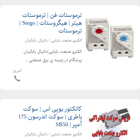
ترموستات فن | ترموستات
هیتر | هیگروستات | Stego |
ترموستات
الکترو صنعت بابایی / دانیال بابائیان
الکترو صنعت بابایی/دانیال بابائیان
پیشگام در زمینه ی برق صنعتی ،
اتوماسیون صنعتی ، الکترونیک صنعتی و
امروز
تجهیزات برق صنعتی قادر به ارایه امور
ذیل می باشد STEGO آلمان سازنده
ترموستات های تابلویی و رطو...
کانکتور یوپی اس | سوکت
باطری | سوکت اندرسون 175
آمپر | SB50
الکترو صنعت بابایی / دانیال بابائیان