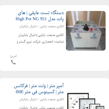
سوکت لیفتراکی ، ک...
دستگاه تست عایقی | های
پات مدل High Pot NG 951
الکترو صنعت بابایی / دانیال بابائیان
الکترو صنعت بابایی/دانیال باباییان
نماینده انحصاری شرکت نیرو گستر و
مرکن آلمان ، آمادگی خود را جهت ارائه
انواع دستگاه های تست عایقی (های پات
امروز
) ، دستگاه تزریق جریان ، دستگاه مولتی
تستر ، دستگاه میک...
آمپر متر | ولت متر | فرکانس
متر | کسینوس فی متر IME
الکترو صنعت بابایی / دانیال بابائیان
الکترو صنعت بابایی/دانیال بابائیان