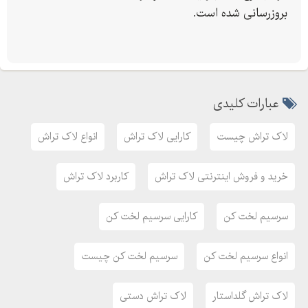
لاک تراش پرتابل اتوماتیک
بروزرسانی شده است.
لاک تراش دستی
نحوه عملکرد لاک تراش سیم لاکی:
ابزارهایی که به عنوان لاک تراش شناخته می شوند و تنها عملکرد پاک
کردن روکش سیم لاکی را انجام می دهند . در لاک تراش سیم لاکی،
عبارات کلیدی
برای جدا کردن عایق های پلاستیکی از طریق کنداکتورهای جداگانه، به
طوری که به پایانه های پیچ متصل شده و یا به کانکتورهای سیم
لاک تراش چیست
کارایی لاک تراش
انواع لاک تراش
متصل می شوند، استفاده می شود. با این حال، اکثر لاک تراش ها
ساختارهای دیگری هم دارند. نسخه های چند منظوره اغلب به نام ابزار
خرید و فروش اینترنتی لاک تراش
کاربرد لاک تراش
ترکیبی یا دستگاه های چند منظوره نامیده می شوند.
مشخصات لاک تراش تیغه ای سیم لاکی:
سرسیم لخت کن
کارایی سرسیم لخت کن
دارای امنیت و اطمینان بالا در حین کار
قابلیت تنظیم از و و درجه
انواع سرسیم لخت کن
سرسیم لخت کن چیست
قابلیت تنظیم تعداد دور
لاک تراش گلداستار
لاک تراش دستی
بازرگانی فنی و مهندسی اینورتر گروپ با دارا بودن کادری متخصص و