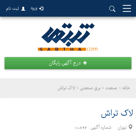
ورود
ثبت نام
درج آگهی رایگان
خانه >
صنعت
>
برق صنعتی > لاک تراش
لاک تراش
تهران
شماره آگهی :
10892