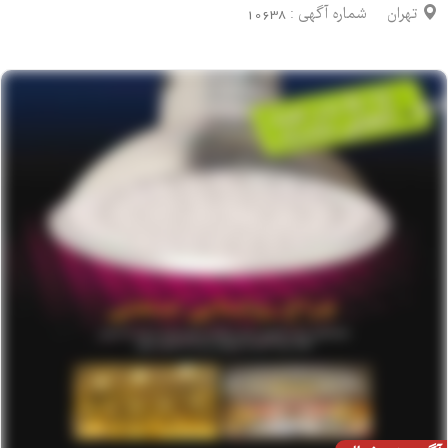
تهران
شماره آگهی :
10638