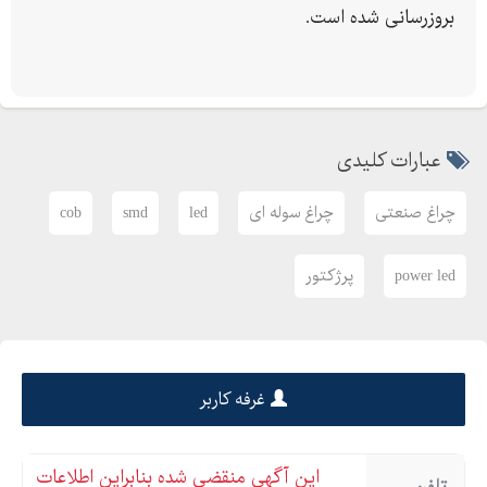
بروزرسانی شده است.
عبارات کلیدی
چراغ صنعتی
چراغ سوله ای
led
smd
cob
power led
پرژکتور
غرفه کاربر
این آگهی منقضی شده بنابراین اطلاعات