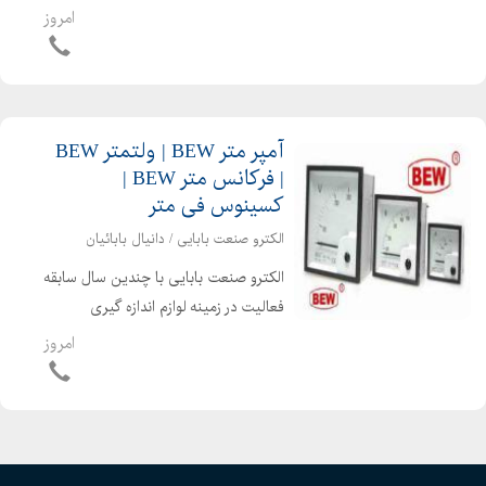
اتوماسیون صنعتی ، الکترونیک صنعتی و
امروز
تجهیزات برق صنعتی قادر به ارایه امور
ذیل می باشد شرکت بی ای دبلیو
محصولات صنعتی کشورهای سراسر ...
آمپر متر BEW | ولتمتر BEW
| فرکانس متر BEW |
کسینوس فی متر
الکترو صنعت بابایی / دانیال بابائیان
الکترو صنعت بابایی با چندین سال سابقه
فعالیت در زمینه لوازم اندازه گیری
تابلویی عقربه ای ودیجیتال ( آمپر متر -
امروز
ولت متر فرکانس متر - کسینوس فی متر
وات متر و وار متر) ، لوازم اندازه گیری
رومیزی ،...