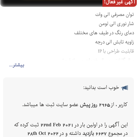
آگهی غیر فعال!
توان مصرفی الی وات
شار نوری الی لومن
دمای رنگ در طیف های مختلف
زاویه تابش الی درجه
قابلیت طراحی با IP
سال گارانتی و سال خدمات پس از فروش
بیشتر...
خوب است بدانید:
کاربر ، از
2965 روز پیش
عضو سایت ثبت ها میباشد.
این آگهی را در اولین بار در
22nd Feb 2021
ثبت کرده که
در مجموع
6647 بازدید
داشته و در
28th Oct 2022