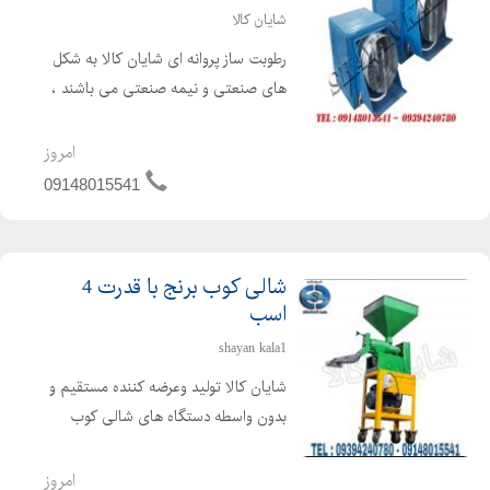
شایان کالا
رطوبت ساز پروانه ای شایان کالا به شکل
های صنعتی و نیمه صنعتی می باشند ،
این رطوبت ساز ها رطوبت مورد نیاز در
سالن های پرورش قارچ ، مرغ داری ،
امروز
گلخانه ای وسایر سالن هایی را که رطوبت
09148015541
هدفمند نیاز داشته ...
شالی کوب برنج با قدرت 4
اسب
shayan kala1
شایان کالا تولید وعرضه کننده مستقیم و
بدون واسطه دستگاه های شالی کوب
خانگی ، شالی کوب و سفید کننده
کارگاهی برنج و دستگاه شالی کوب سیار
امروز