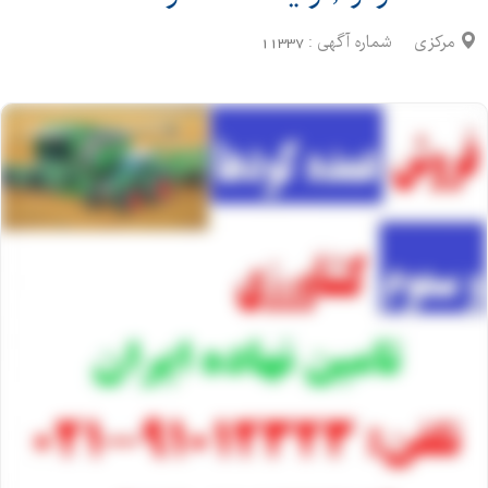
مرکزی
شماره آگهی :
11337