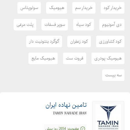
خریدار کود
خریدار سم
هیومیک
سولوپتاس
دی آمونیوم
کود سیاه
سوپر فسفات
پلت مرغی
کود کشاورزی
کود زعفران
گوگرد بنتونیت دار
هیومیک پودری
فروت ست
هیومیک مایع
سه بیست
تامین نهاده ایران
TAMIN NAHADE IRAN
عضویت:
2054 روز پیش