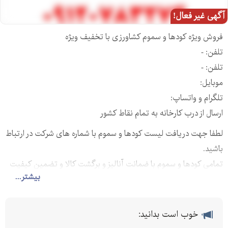
آگهی غیر فعال!
فروش ویژه کودها و سموم کشاورزی با تخفیف ویژه
تلفن: -
تلفن: -
موبایل:
تلگرام و واتساپ:
ارسال از درب کارخانه به تمام نقاط کشور
لطفا جهت دریافت لیست کودها و سموم با شماره های شرکت در ارتباط
باشید.
تمامی کودها و سموم با ضمانت آنالیز و برگشت کالا و تضمین کیفیت
بیشتر...
کالا ارائه می شوند.
خرید کود,فروش کود,خریدار کود,فروشنده کود,کود,کود کشاورزی,کود
خوب است بدانید:
صنعتی,کود پالایشگاهی,خرید کود کشاورزی,خرید کود صنعتی,قیمت