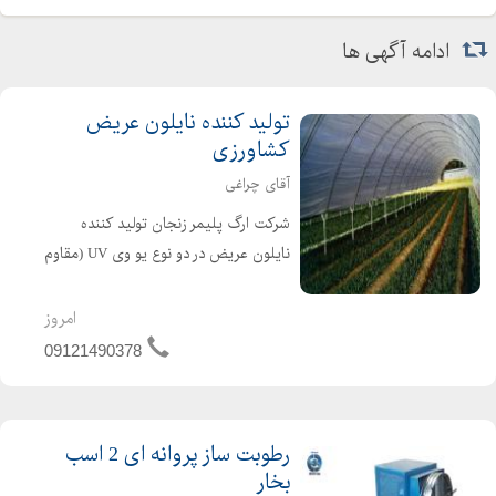
ادامه آگهی ها
تولید کننده نایلون عریض
کشاورزی
آقای چراغی
شرکت ارگ پلیمر زنجان تولید کننده
نایلون عریض در دو نوع یو وی UV (مقاوم
در برابر نور خورشید نایلون گلخانه ای)
تولیدکننده انواع نایلون های مخصوص
امروز
کشاورزی و گلخانه ای آقای چراغی: ۲۱۴۹۰۳۷۸
09121490378
- ...
رطوبت ساز پروانه ای 2 اسب
بخار