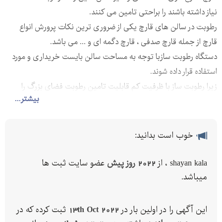
نیاز داشته باشند را براحتی تامین می کنند.
رطوبت در سالن های قارچ یکی از ضروری ترین نکات پرورش انواع
قارچ از جمله قارچ صدفی ، قارچ دگمه ای و ... می باشد.
دستگاه رطوبت سازبا توجه به مساحت سالن بایست خریداری و مورد
استفاده قرار داده شوند.
زیرا رطوبت ساز با ظرفیت کم قابلیت تامین رطوبت فضای بزرگ را
بیشتر...
نداشته ودر نتیجه راندمان بسیار پایینی خواهد داشت.
رطوبت ساز پروانه ای در ابعاد و با قدرت موتور های مختلف تولید و به
بازار عرضه می گردد.
خوب است بدانید:
مشخصات دستگاه رطوبت ساز پروانه ای با قدرت 2 اسب
قدرت موتور :2 اسب بخار
shayan kala ، از
2022 روز پیش
عضو سایت ثبت ها
برق مصرفی تک فاز خانگی 220 ولت
میباشد.
برای سالن های قارچ تا متراژ 150 متر مربع و برای سالن های مرغداری
تا متراژ 300 متر مربع
این آگهی را در اولین بار در
13th Oct 2022
ثبت کرده که در
میزان قدرت پرتاب : تا 12 متر مربع