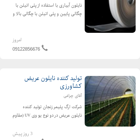
نایلون آبیاری با استفاده از پلی اتیلن با
چگالی پایین و پلی اتیلن با چگالی بالا و
مواد اولیه بازیافت شده تولید می گردد .
علاوه بر آن نایلون های آبیاری قابل
بازیافت می باشند و تهدیدی برای محیط
امروز
زیست ...
09122856676
تولید کننده نایلون عریض
کشاورزی
آقای چراغی
شرکت ارگ پلیمر زنجان تولید کننده
نایلون عریض در دو نوع یو وی UV (مقاوم
در برابر نور خورشید نایلون گلخانه ای)
تولیدکننده انواع نایلون های مخصوص
3 روز پیش