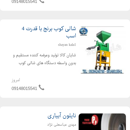
09148015541
هدفمند نیاز داشته ...
شالی کوب برنج با قدرت 4
اسب
shayan kala1
شایان کالا تولید وعرضه کننده مستقیم و
بدون واسطه دستگاه های شالی کوب
خانگی ، شالی کوب و سفید کننده
کارگاهی برنج و دستگاه شالی کوب سیار
امروز
با بهترین کیفیت و کمترین افت محصول.
09148015541
دستگاه شالی کوب شایان کال...
نایلون آبیاری
مهدی عباسعلی نژاد