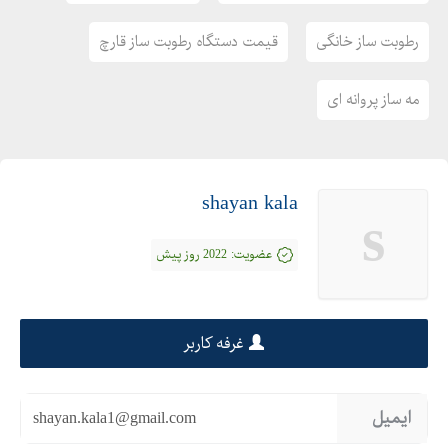
آدرس تلگرام : telegram.me/shayankala
رطوبت ساز خانگی
قیمت دستگاه رطوبت ساز قارچ
اینستاگرام : www.instagram.com/shayan.kala
وبلاک :http://shayankala.persianblog.ir
مه ساز پروانه ای
http://shayankala.mihanblog.com
مدیر عامل : حسین پور
آدرس کارخانه : ارومیه
shayan kala
s
آدرس دفتر: آذربایجان غربی ، ارومیه ، عطایی 1 ، روبروی بانک ملی ،
ساختمان شیشه ای سبزالماس ، طبقه سوم
عضویت:
2022 روز پیش
غرفه کاربر
ایمیل
shayan.kala1@gmail.com