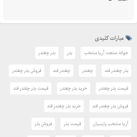
خطوط ثابت جهت ارتباط:
-
با شرکت جوانه صنعت آریا منتخب خریدی امن را تجربه کنید
عبارات کلیدی
در صورت تماس و عدم پاسخگویی تمامی شماره دارای واتساپ تلگرام
و... میباشند که میتوانید بصورت ساعته با ما در ارتباط باشید.
جوانه صنعت آریا منتخب
بذر
بذر چغندر
بذر چغندر قند
چغندر
چغندر قند
فروش بذر چغندر
قیمت بذر چغندر
خرید بذر چغندر
قیمت بذر چقندر قند
فروش بذر چغندر قند
خرید بذر چغندر قند
آریا منتخب پارسیان
قیمت بذر
فروش بذر