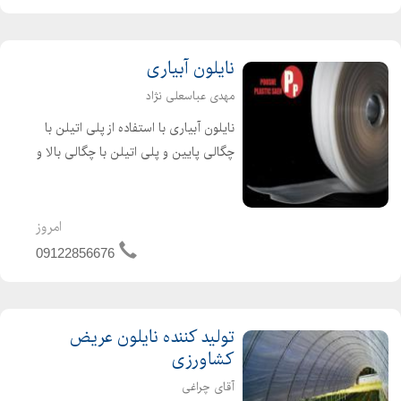
دستگاه شالی کوب شایان کال...
نایلون آبیاری
مهدی عباسعلی نژاد
نایلون آبیاری با استفاده از پلی اتیلن با
چگالی پایین و پلی اتیلن با چگالی بالا و
مواد اولیه بازیافت شده تولید می گردد .
علاوه بر آن نایلون های آبیاری قابل
بازیافت می باشند و تهدیدی برای محیط
امروز
زیست ...
09122856676
تولید کننده نایلون عریض
کشاورزی
آقای چراغی