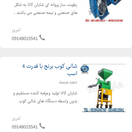
رطوبت ساز پروانه ای شایان کالا به شکل
های صنعتی و نیمه صنعتی می باشند ،
این رطوبت ساز ها رطوبت مورد نیاز در
سالن های پرورش قارچ ، مرغ داری ،
امروز
گلخانه ای وسایر سالن هایی را که رطوبت
09148015541
هدفمند نیاز داشته ...
شالی کوب برنج با قدرت 4
اسب
shayan kala1
شایان کالا تولید وعرضه کننده مستقیم و
بدون واسطه دستگاه های شالی کوب
خانگی ، شالی کوب و سفید کننده
کارگاهی برنج و دستگاه شالی کوب سیار
امروز
با بهترین کیفیت و کمترین افت محصول.
09148015541