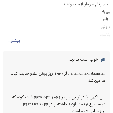
تمام ارقام بذرهارا از ما بخواهید:
پیرولا
ایزابلا
دروتی
بتاسید
بیشتر...
فرناندو
پولات
و...
خوب است بدانید:
وارداتی کشورهای:
ایتالیا ، ترکیه ، آلمان ، فرانسه و...
ariamontakhabparsian ، از
1946 روز پیش
عضو سایت ثبت
(بذر سال و سه سال گذشته موجود است)
ها میباشد.
((تمامی محصولات همراه با ضمانت اصلت کالا ارسال میشوند.))
ارسال به سراسر ایران در کمترین زمان ممکن
این آگهی را در اولین بار در
24th Apr 2021
ثبت کرده که
مسئولان فروش و ارائه خدمات شرکت جوانه صنعت آریا منتخب:
در مجموع
1064 بازدید
داشته و در
31st Oct 2022
بروزرسانی شده است.