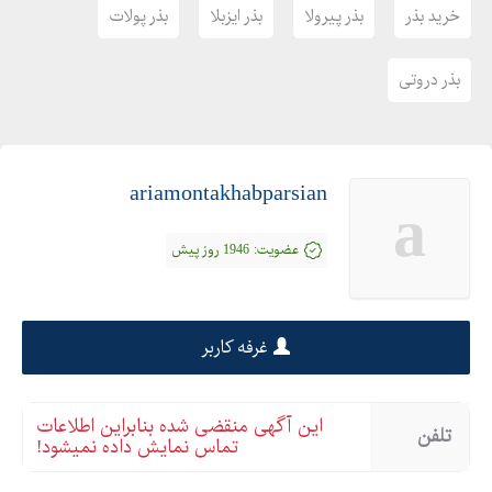
خرید بذر
بذر پیرولا
بذر ایزبلا
بذر پولات
بذر دروتی
ariamontakhabparsian
a
عضویت:
1946 روز پیش
غرفه کاربر
این آگهی منقضی شده بنابراین اطلاعات
تلفن
تماس نمایش داده نمیشود!