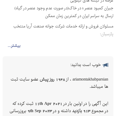
عرضه در کیسه های کیلویی
جبران کمبود عنصر s در خاک(در صورت عدم وجود عنصر در گیاه)
ارسال به سراسر ایران در کمترین زمان ممکن
مسئولان فروش و ارائه خدمات شرکت جوانه صنعت آریا منتخب
پارسیان:
خطوط ثابت جهت ارتباط:
بیشتر...
-
ارتباط با مدیریت:
خوب است بدانید:
با شرکت جوانه صنعت آریا منتخب خریدی امن را تجربه کنید
ariamontakhabparsian ، از
1948 روز پیش
عضو سایت ثبت
در صورت تماس و عدم پاسخگویی تمامی شماره ها دارای واتساپ ،
ها میباشد.
تلگرام و ... میباشد که میتوانید بصورت ساعته با ما در ارتباط باشید.
این آگهی را در اولین بار در
11th Apr 2021
ثبت کرده که
در مجموع
913 بازدید
داشته و در
9th Sep 2023
بروزرسانی