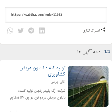
اشتراک گذاری
ادامه آگهی ها
تولید کننده نایلون عریض
کشاورزی
آقای چراغی
شرکت ارگ پلیمر زنجان تولید کننده
نایلون عریض در دو نوع یو وی UV (مقاوم
در برابر نور خورشید نایلون گلخانه ای)
تولیدکننده انواع نایلون های مخصوص