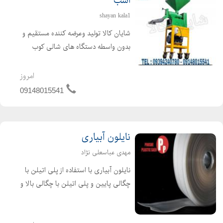
اسب
shayan kala1
شایان کالا تولید وعرضه کننده مستقیم و
بدون واسطه دستگاه های شالی کوب
خانگی ، شالی کوب و سفید کننده
کارگاهی برنج و دستگاه شالی کوب سیار
امروز
با بهترین کیفیت و کمترین افت محصول.
09148015541
دستگاه شالی کوب شایان کال...
نایلون آبیاری
مهدی عباسعلی نژاد
نایلون آبیاری با استفاده از پلی اتیلن با
چگالی پایین و پلی اتیلن با چگالی بالا و
مواد اولیه بازیافت شده تولید می گردد .
علاوه بر آن نایلون های آبیاری قابل