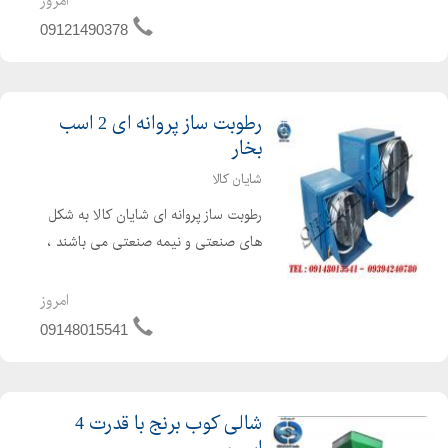
امروز
کشاورزی و گلخانه ای آقای چراغی: ۲۱۴۹۰۳۷۸
09121490378
- ...
رطوبت ساز پروانه ای 2 اسب
بخار
شایان کالا
رطوبت ساز پروانه ای شایان کالا به شکل
های صنعتی و نیمه صنعتی می باشند ،
این رطوبت ساز ها رطوبت مورد نیاز در
سالن های پرورش قارچ ، مرغ داری ،
امروز
گلخانه ای وسایر سالن هایی را که رطوبت
09148015541
هدفمند نیاز داشته ...
شالی کوب برنج با قدرت 4