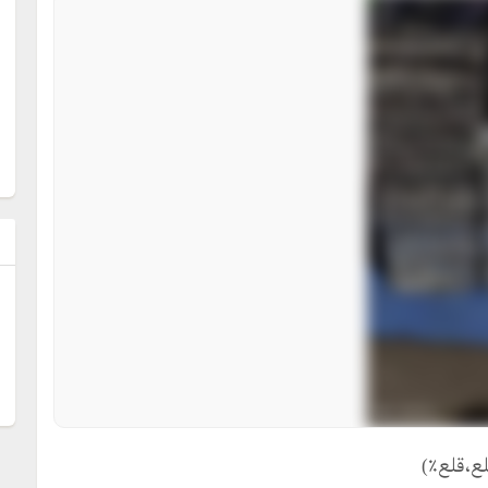
ل
ع،قلع٪)