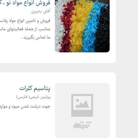
فروش انواع مواد نو ، گ
قیمت شمش قلع مالزی
آقای بشیری
خرید و فروش شمش قلع
فروش و تامین انواع مواد پلاست
کارخانه تولید شمش قلع
مناسب از جمله فعالیتهای ماست
خریدار شمش قلع
ما تماس بگیرید...
وارد کننده شمش قلع
فروش اکسید قلع
فرمول شیمیایی قلع (iv)اکسید
کاربرد دی اکسید قلع
قلع چهار اکسید
پتاسیم کلرات
قلع اکسید
پرشین شیمی( فارسی)
Sno چیست
جهت درشت شدن میوه و موارد د
SnO
فرمول شیمیایی استانیک اکسید
خریدار خاک قلع