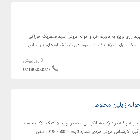
د رازی و یزد به صورت خرد و حواله فروش اسید فسفریک خوراکی
و مخزن برای اطلاع از قیمت و موجودی بار با شماره های زیر تماس
3 روز پیش
02186053927
اله زایلین مخلوط
واله و فله در شرکت شبانکو این ماده در تولید لاستیک، لاک،صنعت
چاپ و ... مورد استفاده قرار می گیرد. کارشناس فروش:مرادی شماره ثابت:09190858022 تلفن