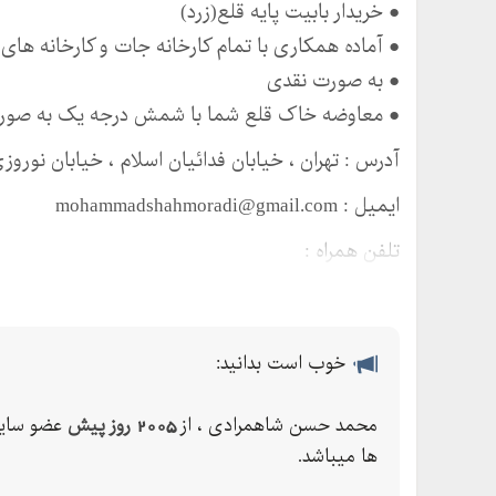
● خریدار بابیت پایه قلع(زرد)
● آماده همکاری با تمام کارخانه جات و کارخانه های س
● به صورت نقدی
● معاوضه خاک قلع شما با شمش درجه یک به صور
آدرس : تهران ، خیابان فدائیان اسلام ، خیابان نوروز
ایمیل : mohammadshahmoradi@gmail.com
تلفن همراه :
تلفن همراه :
خاک قلع
قلع٪
خوب است بدانید:
اکسیدقلع
محمد حسن شاهمرادی ، از
2005 روز پیش
عضو سای
شمش قلع
ها میباشد.
بابیت