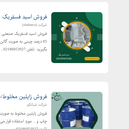
فروش اسید فسفریک
شرکت (shabanco)
فروش اسید فسفریک صنعتی برن
85 درصد چینی به صورت گالن 
بگیرید: تلفن:02186053927...
فروش زایلین مخلوط/حو
شرکت شبانکو
فروش زایلین مخلوط به صورت ح