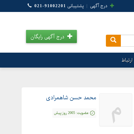
درج آگهی
|
پشتیبانی
021-91002201
درج آگهی رایگان
.
ارتباط
محمد حسن شاهمرادی
م
عضویت:
2005 روز پیش