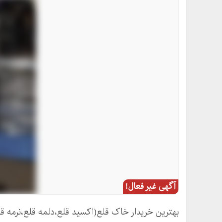
آگهی غیر فعال!
بهترین خریدار خاک قلع(اکسید قلع،دلمه قلع،نرمه قل