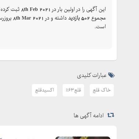
دلمه قلع
این آگهی را در اولین بار در
8th Feb 2021
ثبت کرده ک
نرمه قلع
مجموع
502 بازدید
داشته و در
8th Mar 2021
بروزرس
خرید قلع
است.
قیمت روز قلع مالزی
قیمت شمش قلع درصد
تفاوت بابیت و بهائیت
آلیاژ بابیت
قیمت فلز بابیت
عبارات کلیدی
آبکاری بابیت
استاندارد بابیت ریزی
خاک قلع
قلع۶۳٪
اکسیدقلع
قیمت بابیت
پوشش بابیت
ادامه آگهی ها
قیمت شمش قلع آساهی
قیمت شمش قلع امروز
مرکز فروش شمش قلع