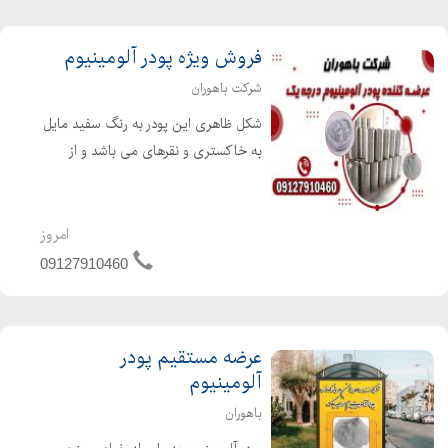
فروش ویژه پودر آلومینیوم
شرکت باهوران
شکل ظاهری این پودر به رنگ سفید مایل
به خاکستری و نقرهای می باشد و از
ویژگیهای غیر ظاهری آن میتوان به
واکنش پذیر و اشتعال پذیر بودن و
همچنین بدون بو بودن آن اشاره کرد.
امروز
ترکیب پودر آلومینیوم با نسب...
09127910460
عرضه مستقیم پودر
آلومینیوم
باهوران