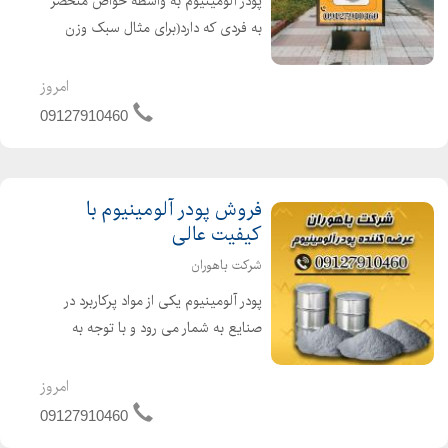
پودر آلومینیوم به واسطه خواص منحصر
به فردی که دارد(برای مثال سبک وزن
بودن)کاربرد و مصارف زیادی در صنایع
مختلف داراست.برای مثال از آن برای
امروز
ساخت چسب،تولید رنگ آلومینیومی،
09127910460
رنگ های پلاستیکی و رنگ دانه ...
فروش پودر آلومینیوم با
کیفیت عالی
شرکت باهوران
پودر آلومینیوم یکی از مواد پرکاربرد در
صنایع به شمار می رود و با توجه به
خواص و ویژگی های مفیدی که دارد یک
ماده مهم به شمار می رود. آلومینیوم
امروز
فلزی سبک ، نرم ، مقاوم در برابر خوردگی
09127910460
و با دوام بالا ...