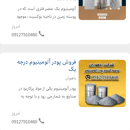
آلومینیوم یک عنصر فلزی است که در
پوسته زمین در ناحیه بوکسیت، موجود
است آلومینیوم از بوکسیت استخراج می
امروز
شود و با استفاده از فرآیند شیمیایی)
09127910460
فرآیند بایر(، جدا می شود. از ویژگی های
فلز آلومینیوم می توا...
فروش پودر آلومینیوم درجه
یک
باهوران
پودر آلومینیوم یکی از مواد پرکاربرد در
صنایع به شمار می رود و با توجه به
خواص و ویژگی های مفیدی که دارد یک
ماده مهم به شمار می رود.پودرآلومینیوم
امروز
عموماً به سه حالت فلیک، کروی و
09127910460
نامنظم تولید میشود. ...