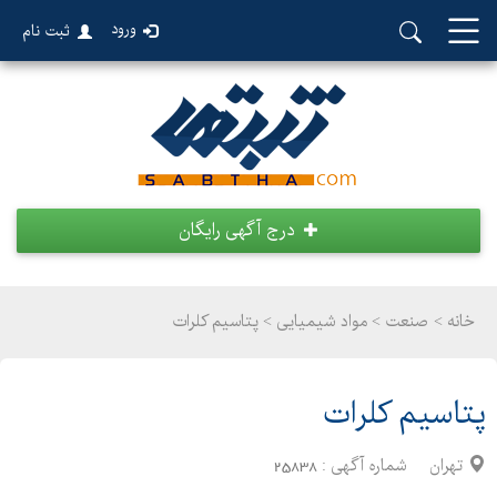
ورود
ثبت نام
درج آگهی رایگان
خانه >
صنعت
>
مواد شیمیایی > پتاسیم کلرات
پتاسیم کلرات
تهران
شماره آگهی :
25838