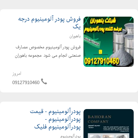
فروش پودر آلومینیوم درجه
یک
باهوران
فروش پودر آلومینیوم مخصوص مصارف
صنعتی انجام می شود. مجموعه باهوران
پودرآلومینیوم را با کیفیت بسیار بالا
عرضه می کند جهت اطلاع از جزئیات
امروز
بیشتر با شماره های زیر تماس بگیرید.
09127910460
09127910460
پودرآلومینیوم - قیمت
پودرآلومینیوم -
پودرآلومینیوم فلیک
پودرآلومینیوم