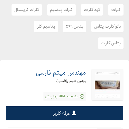
کلرات
کود کلرات
کلرات پتاسیم
کلرات کریستال
نانو کلرات پتاس
پتاس ۹۹٪
پتاسیم کلر
پتاس کلرات
مهندس میثم فارسی
پرشین شیمی(فارسی)
عضویت:
2061 روز پیش
غرفه کاربر