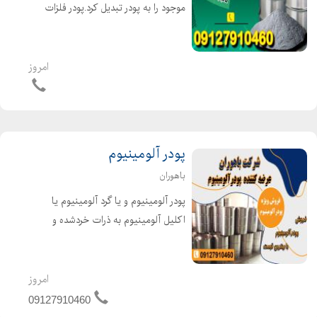
موجود را به پودر تبدیل کرد.پودر فلزات
عموما به صورت خالص و یا اکسید تولید
می شود.این محصولات کاربرد بسیار
وسیعی در صنعت دارد. یکی از مصارف
امروز
عمده پودر فلزات، ساخت ق...
پودر آلومینیوم
باهوران
پودر آلومینیوم و یا گرد آلومینیوم یا
اکلیل آلومینیوم به ذرات خردشده و
ریزشدهی آلومینیوم میگویند که بسیار با
اکسیژن واکنشپذیر است. به تازگی در
صنعت ساختمانسازی در جهت تولید
امروز
بتنهای سبک مورد است...
09127910460