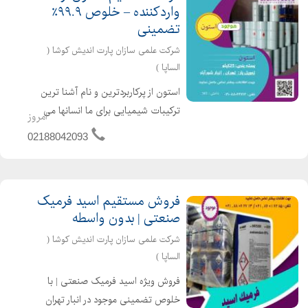
واردکننده – خلوص ۹۹.۹٪
تضمینی
شرکت علمی سازان پارت اندیش کوشا (
الساپا )
استون از پرکاربردترین و نام آشنا ترین
ترکیبات شیمیایی برای ما انسانها می
امروز
باشد. یکی از دلایلی که استون مورد توجه
02188042093
است خاصیت پاک کنندگی و لکه بری
این گروه از ترکیبات آلی میباشد. اما
استون چیست؟ استون،...
فروش مستقیم اسید فرمیک
صنعتی | بدون واسطه
شرکت علمی سازان پارت اندیش کوشا (
الساپا )
فروش ویژه اسید فرمیک صنعتی | با
خلوص تضمینی موجود در انبار تهران