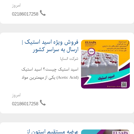
الکلهاست با فرمول شیمیایی CH3OH
امروز
شناخته میشود. متانول از فعالیت
02186017258
بیهوازی گونههای زیادی از ...
فروش ویژه اسید استیک |
ارسال به سراسر کشور
شرکت الساپا
اسید استیک چیست؟ اسید استیک
(Acetic Acid) یکی از مهمترین مواد
شیمیایی پایه در صنایع مختلف است که
به دلیل خاصیت اسیدی، حلالیت بالا و
امروز
واکنشپذیری، کاربرد گستردهای در
02186017258
تولیدات صنعتی دارد. این ما...
عرضه مستقیم استون از