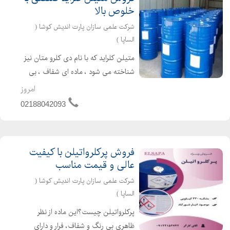
خلوص بالا
شرکت علمی سازان پارت اندیش کوشا (
الساپا )
متیلن کلراید که با نام دی کلرو متان نیز
شناخته می شود ، ماده ای شفاف ، بی
رنگ ، غیر محترقه و مایعی فرار بوده که
امروز
دارای فرمول مولکولی CH2CL2 و وزن
02188042093
مولکولی 927/84 گرم بر مول می باشد.
متیلن کلراید یک ...
فروش پرکلرواتیلن با کیفیت
عالی و قیمت مناسب
شرکت علمی سازان پارت اندیش کوشا (
الساپا )
پرکلرواتیلن چیست؟این ماده از نظر
ظاهری بی رنگ و شفاف، فرار و دارای