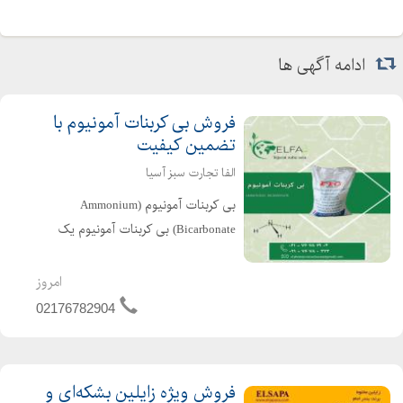
ادامه آگهی ها
فروش بی کربنات آمونیوم با
تضمین کیفیت
الفا تجارت سبز آسیا
بی کربنات آمونیوم (Ammonium
Bicarbonate) بی کربنات آمونیوم یک
ترکیب شیمیایی پرکاربرد است که به طور
گسترده در صنایع غذایی ، نان و شیرینی
امروز
پزی ، صنایع شیمیایی ، کشاورزی و
02176782904
تولید کودهای نیتروژنه مورد...
فروش ویژه زایلین بشکه‌ای و