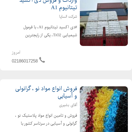
واردات و فروش دی اکسید
تیتانیوم A1
شرکت الساپا
#دی اکسید تیتانیوم A1، با فرمول
شیمیایی TiO2، یکی از رایجترین
رنگدانهها است که به دلیل سفیدی
برجسته و قدرت پوششدهی عالیاش در
امروز
صنایع مختلف مورد استفاده قرار میگیرد.
02186017258
این ماده، که به صورت پودر سف...
فروش انواع مواد نو ، گرانولی
و آسیابی
آقای بشیری
فروش و تامین انواع مواد پلاستیک نو ،
گرانولی و آسیابی در سرتاسر کشور با
کیفیت بالا و قیمت مناسب از جمله