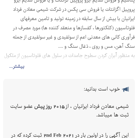
پتاسیم و فروش سدیم ایزو پروپیل گزانتات و یا فروش سدیم ایزو
پروپیل اگزانتات یا فروش سی پکس در شرکت شیمی معادن فرداد
ایرانیان با بیش از سال سابقه در زمینه تولید و تامین معرفهای
فلوتاسیون (کلکتورها ، کفسازها و منعقد کننده ها) مورد مصرف در
فرآوری کانی های معدنی اعم از سولفیدی و غیر سولفیدی از جمله
سنگ آهن، مس و روی ، ذغال سنگ و ....
به منظور آبران کردن سطوح جامدات در سلول های فلوتاسیون از ملکول
های هتروژنی استفاده می گردد که به آن کلکتور می گویند. کلکتورها با
بیشتر...
جذب انتخابی روی سطوح جامد سطح هیدرو فیل کانی مطلوب را به
هیدرو فوب تبدیل می کند. تحت این شرایط ذرات به راحتی فلوته می
خوب است بدانید:
گردد. پرکاربرد ترین کلکتور در صنایع معدنی گزنتات ها هستند. این
کلکتور قابلیت خوبی جهت فلوته کردن کانی های سولفیدی دارد.
شیمی معادن فرداد ایرانیان ، از
2015 روز پیش
عضو سایت
گزنتات در فلوتاسیون اغلب کانی های سولفیدی از قبیل کالکو پیریت،
ثبت ها میباشد.
گالن، اسفالریت و همچنین سولفور زدایی از کنسانتره آهن موثر عمل
کرده است.
این آگهی را در اولین بار در
2nd Feb 2021
ثبت کرده که در