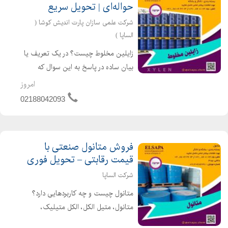
حواله‌ای | تحویل سریع
شرکت علمی سازان پارت اندیش کوشا (
الساپا )
زایلین مخلوط چیست؟ در یک تعریف یا
بیان ساده در پاسخ به این سوال که
زایلین مخلوط چیست می توان گفت یک
امروز
هیدروکربنی آروماتیک است. زایلین یا به
02188042093
عبارت دیگر دی متیل بنزن نام 3 ایزومر (
پارا زایلین ، اورت...
فروش متانول صنعتی با
قیمت رقابتی – تحویل فوری
شرکت الساپا
متانول چیست و چه کاربردهایی دارد؟
متانول، متیل الکل، الکل متیلیک،
کاربینول یا الکل چوب که سادهترین نوع