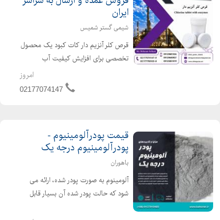
فروش عمده و ارسال به سراسر
ایران
شیمی گستر شمیس
قرص کلر آنزیم دار کات کبود یک محصول
تخصصی برای افزایش کیفیت آب
آکواریوم و حفظ سلامت آبزیان است. این
امروز
قرص با استفاده از آنزیم های فعال، به
02177074147
تجزیه مواد آلی، کاهش کدورت آب و از
بین بردن عوامل ایجا...
قیمت پودرآلومینیوم -
پودرآلومینیوم درجه یک
باهوران
آلومینوم به صورت پودر شده، ارائه می
شود که حالت پودر شده آن بسیار قابل
اشتعال بوده و یکی از رایج ترین موارد و