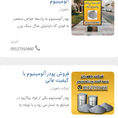
آلومینیوم
باهوران
پودر آلومینیوم به واسطه خواص منحصر
به فردی که دارد(برای مثال سبک وزن
بودن)کاربرد و مصارف زیادی در صنایع
مختلف داراست.برای مثال از آن برای
امروز
ساخت چسب،تولید رنگ آلومینیومی،
09127910460
رنگ های پلاستیکی و رنگ دانه ...
فروش پودر آلومینیوم با
کیفیت عالی
شرکت باهوران
پودر آلومینیوم یکی از مواد پرکاربرد در
صنایع به شمار می رود و با توجه به
خواص و ویژگی های مفیدی که دارد یک