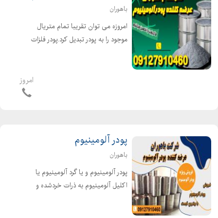
باهوران
امروزه می توان تقریبا تمام متریال
موجود را به پودر تبدیل کرد.پودر فلزات
عموما به صورت خالص و یا اکسید تولید
می شود.این محصولات کاربرد بسیار
وسیعی در صنعت دارد. یکی از مصارف
امروز
عمده پودر فلزات، ساخت ق...
پودر آلومینیوم
باهوران
پودر آلومینیوم و یا گرد آلومینیوم یا
اکلیل آلومینیوم به ذرات خردشده و
ریزشدهی آلومینیوم میگویند که بسیار با
اکسیژن واکنشپذیر است. به تازگی در