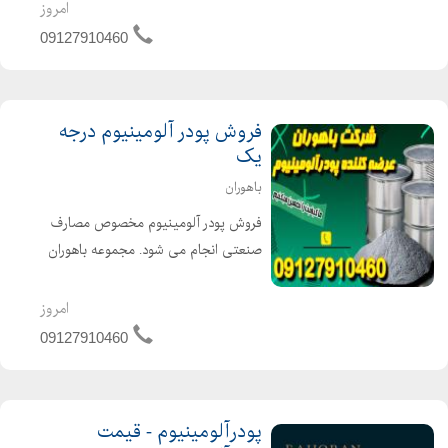
ماده مهم به شمار می رود. آلومینیوم
امروز
فلزی سبک ، نرم ، مقاوم در برابر خوردگی
09127910460
و با دوام بالا ...
فروش پودر آلومینیوم درجه
یک
باهوران
فروش پودر آلومینیوم مخصوص مصارف
صنعتی انجام می شود. مجموعه باهوران
پودرآلومینیوم را با کیفیت بسیار بالا
عرضه می کند جهت اطلاع از جزئیات
امروز
بیشتر با شماره های زیر تماس بگیرید.
09127910460
09127910460
پودرآلومینیوم - قیمت