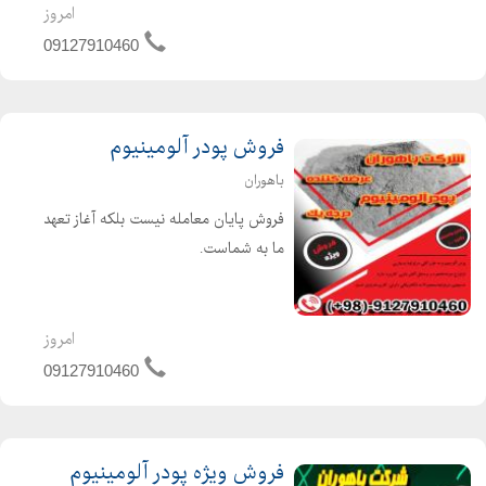
ماده مهم به شمار می رود.پودرآلومینیوم
امروز
عموماً به سه حالت فلیک، کروی و
09127910460
نامنظم تولید میشود. ...
فروش پودر آلومینیوم
باهوران
فروش پایان معامله نیست بلکه آغاز تعهد
ما به شماست.
امروز
09127910460
فروش ویژه پودر آلومینیوم