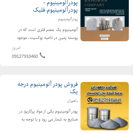
پودرآلومینیوم -
پودرآلومینیوم فلیک
پودرآلومینیوم
آلومینیوم یک عنصر فلزی است که در
پوسته زمین در ناحیه بوکسیت، موجود
است آلومینیوم از بوکسیت استخراج می
امروز
شود و با استفاده از فرآیند شیمیایی)
09127910460
فرآیند بایر(، جدا می شود. از ویژگی های
فلز آلومینیوم می توا...
فروش پودر آلومینیوم درجه
یک
باهوران
پودر آلومینیوم یکی از مواد پرکاربرد در
صنایع به شمار می رود و با توجه به
خواص و ویژگی های مفیدی که دارد یک