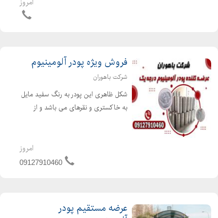
کاربردهای استفاده از پودر آلومینیوم در
امروز
نمایشگرهای تولید مواد شیمیایی است. از
دیگر کارب...
فروش ویژه پودر آلومینیوم
شرکت باهوران
شکل ظاهری این پودر به رنگ سفید مایل
به خاکستری و نقرهای می باشد و از
ویژگیهای غیر ظاهری آن میتوان به
واکنش پذیر و اشتعال پذیر بودن و
همچنین بدون بو بودن آن اشاره کرد.
امروز
ترکیب پودر آلومینیوم با نسب...
09127910460
عرضه مستقیم پودر