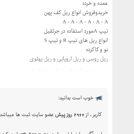
عمده و خرده
خریدوفروش انواع ریل کف پهن
A - A - A - A - A - A
تیپ Aمورد استفاده در جرثقیل
انواع ریل های تیپ R و تیپ S
نو و کاکرده
ریل روسی و ریل اروپایی و ریل پهلوی
جهت خرید یا مشاوره تماس حاصل فرمایید
خوب است بدانید:
کاربر ، از
2966 روز پیش
عضو سایت ثبت ها میباشد.