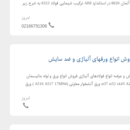
شود: 21CrNiMo2 در استاندارد آلمان 8620 در استاندارد AISI ترکیب شیمایی فولاد 6523 به شرح زیر
امروز
02166791306
روش انواع ورقهای آلیاژی و ضد سایش
 و عرضه انواع فولادهای آلیاژی فروش انواع ورق و لوله مانیسمان
ورق ضدسایش ساختمانی (st37 st52 ck45 A283 ورق آتشخوار مخزنی (A516 A517 17MN4 ) ورق
امروز