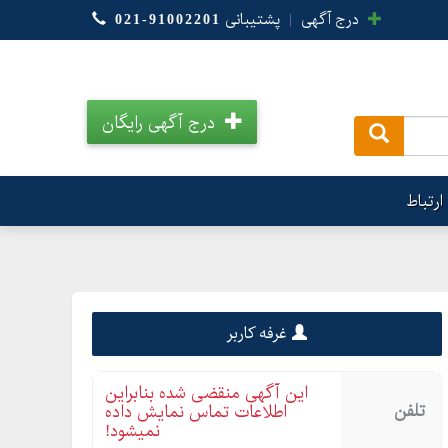
درج آگهی
|
پشتیبانی
021-91002201
درج آگهی رایگان
.
ارتباط
غرفه کاربر
این آگهی منقضی شده بنابراین
تلفن
اطلاعات تماس نمایش داده
نمیشود!