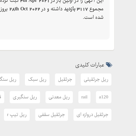
این آگهی را در اولین بار در
4th Apr 2021
ثبت کرده 
مجموع
3117 بازدید
داشته و در
28th Oct 2022
بروز
شده است.
عبارات کلیدی
ریل جرثقیلی
جرثقیل
ریل سبک
ریل سنگ
a120
rail
ریل معدنی
ریل سنگبری
ق
جرثقیل دروازه ای
جرثقیل سقفی
ریل تیپ r