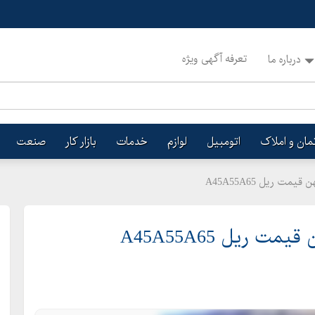
تعرفه آگهی ویژه
درباره ما
تمان و املاک
اتومبیل
لوازم
خدمات
بازار کار
صنعت
 ریل A45A55A65
ریل A45A55A65