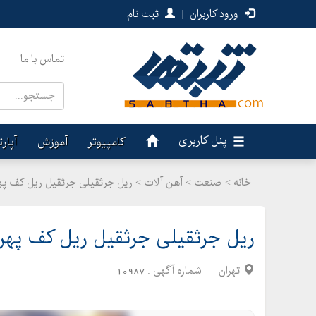
ورود کاربران
|
ثبت نام
تماس با ما
پنل کاربری
کامپیوتر
آموزش
آپار
خانه >
صنعت
>
آهن آلات > ریل جرثقیلی جرثقیل ریل کف پهن قیمت
ریل جرثقیلی جرثقیل ریل کف پهن قیمت 
تهران
شماره آگهی :
10987