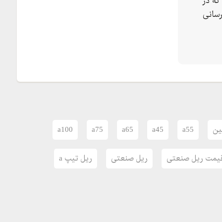
که در
رسانی
ین
a55
a45
a65
a75
a100
یمت ریل صنعتی
ریل صنعتی
ریل تیپ a