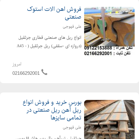
فروش اهن الات استوک
صنعتی
علی قهوجی
انواع ریل های صنعتی قطاری جرثقیل
(دروازه ای -سقفی) ریل جرثقیل ( A45 -
A55 - A65 - A75 - A100 - A120 ) و ....
ریل راه آهن ( R33 - R38 - R43 - R64 -
امروز
S49 - P50 - UIC50 - UIC54 - UIC60 )
02166292001
ریلها...
بورس خرید و فروش انواع
ریل آهن ریل صنعتی در
تمامی سایزها
علی قهوجی
جرثقیلی تیرآهن بال پهن هاشH بورس