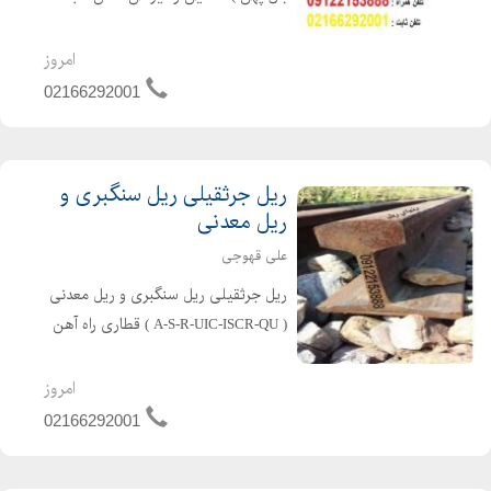
اروپایی & HEA & HEB ) , در انواع
سایزها با گواهینامه کیفیت ( سرتیفیکیت
امروز
هاش ) محصول کشور کره 09122153888_
02166292001
02166292001
ریل جرثقیلی ریل سنگبری و
ریل معدنی
علی قهوجی
ریل جرثقیلی ریل سنگبری و ریل معدنی
( A-S-R-UIC-ISCR-QU ) قطاری راه آهن
سنگ شکن... ریل پهلوی ریل روسی
اروپا... در تمامی تیپ های استاندارد به
امروز
دلخواه شما ،،،عمده و خرده،،، تمامی بارها
02166292001
به صورت (...