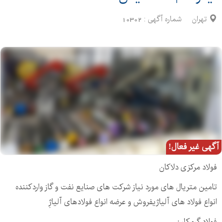
تهران
شماره آگهی :
10302
آگهی غیر فعال!
فولاد مرکزی دلاکان
تامین متریال های مورد نیاز شرکت های صنایع نفت و گاز واردکننده
انواع فولاد های آلیاژیفروش و عرضه انواع فولادهای آلیاژِ
فولاد گرمکار :. ، . ،. ، .، . ، . ، . ، . ، .