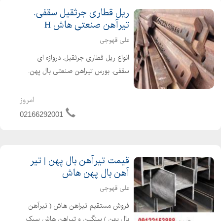
ریل قطاری جرثقیل سقفی.
تیرآهن صنعتی هاش H
علی قهوجی
انواع ریل قطاری جرثقیل. دروازه ای
سقفی. بورس تیراهن صنعتی بال پهن.
هاش H نو و استوک شاداباد بازار اهن
تلفن همراه : 09122153888 تلفن ثابت :
امروز
02166292001 نام و نام خانوادگی علی
02166292001
قهوجی نام واح...
قیمت تیرآهن بال پهن | تیر
آهن بال پهن هاش
علی قهوجی
فروش مستقیم تیراهن هاش ( تیرآهن
بال پهن ) سنگین و تیراهن هاش سبک