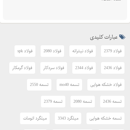
تلفن : – -- --
تلفکس :
وبسایت :
ایمیل : dln.alloy@gmail.com
عبارات کلیدی
آدرس : تهران ، جاده قدیم کرج ، (بزرگراه فتح ) ، روبروی فتح ، جنب
فولاد 2379
فولاد نیتراته
فولاد 2080
فولاد spk
پارس امیر ، بازار فولاد استیل ایران ، بلوک پلاک
فولاد 2436
فولاد 2344
فولاد سردکار
فولاد گرمکار
فولاد خشکه هوایی
تسمه mo40
تسمه 2550
تسمه 2436
تسمه 2080
تسمه 2379
تسمه خشکه هوایی
میلگرد 3343
میلگرد اتومات