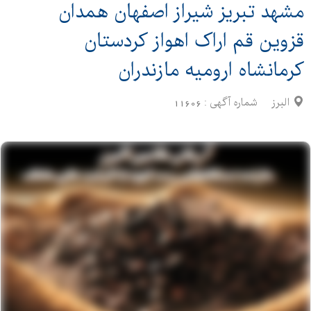
مشهد تبریز شیراز اصفهان همدان
قزوین قم اراک اهواز کردستان
کرمانشاه ارومیه مازندران
البرز
شماره آگهی :
11606