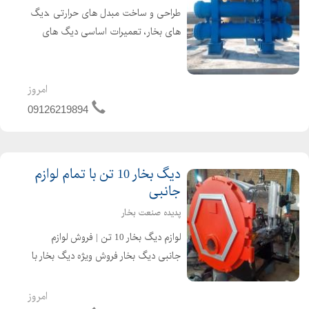
طراحی و ساخت مبدل های حرارتی ،دیگ
های بخار، تعمیرات اساسی دیگ های
بخار و آبگرم تامین کننده لوازم جانبی و
تجهیزات دیگ بخار،مبدل های حرارتی به
همراه خدمات تخصصی برای دریافت
امروز
اطلاعات بیشتر با شم...
09126219894
دیگ بخار 10 تن با تمام لوازم
جانبی
پدیده صنعت بخار
لوازم دیگ بخار 10 تن | فروش لوازم
جانبی دیگ بخار فروش ویژه دیگ بخار با
تمام قطعات و لوازم جانبی با بهترین
قیمت و کیفیت تولید کننده دیگ بخار
امروز