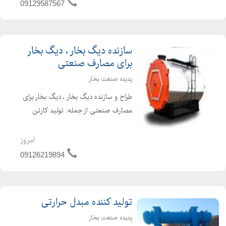
تقطیر پالایشگاه برای جداسازی
09129587567
هیدروکربن...
سازنده دیگ بخار ، دیگ بخار
برای مصارف صنعتی
پدیده صنعت بخار
طراح و سازنده دیگ بخار ، دیگ بخار برای
مصارف صنعتی از جمله: تولید کارتن
تولید مواد غذایی تولید کاغذ صنایع
نساجی سازنده انواع دیگ های بخار
امروز
صنعتی فروش همراه با گارانتی پرداخت
09126219894
به صورت نقد...
تولید کننده مبدل حرارتی
پدیده صنعت بخار