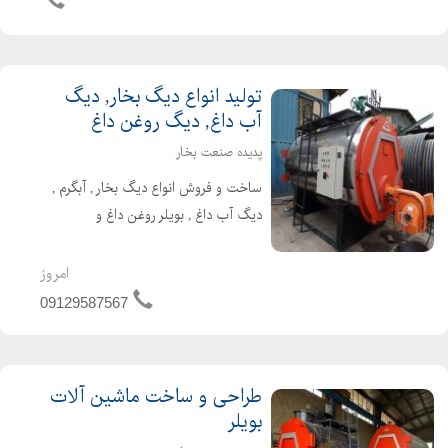
استاندارد ا...
تولید انواع دیگ بخار, دیگ
آب داغ, دیگ روغن داغ
پدیده صنعت بخار
ساخت و فروش انواع دیگ بخار , آبگرم ,
دیگ آب داغ , بویلر روغن داغ و
دستگاهای مرتبط تولید کننده دیگ بخار ،
دیگ روغن داغ برای پالایشگاه های تولید
امروز
قیر ،صنایع غذایی و لبنی ، صنایع کارتن
09129587567
و کاغذ سازی ،...
طراحی و ساخت ماشین آلات
بویلر