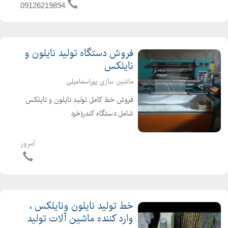
برای صنایع غذایی و لبنی ازجمله: صنایع
09126219894
تولید نبات ...
فروش دستگاه تولید نایلون و
نایلکس
ماشین سازی پوراسماعیلی
فروش خط کامل تولید نایلون و نایلکس
شامل:دستگاه کندر(خرد
کن).گرانول.دستگاه تولید تا عرض120.دستگاه
دوخت دوطبقه اتوماتیک.دستگاه دسته
امروز
زن. سازنده دستگاه پانچ هیدرولیک
نایلون و نایلکس باقیمت مناسب
خط تولید نایلون ونایلکس ،
وارد کننده ماشین آلات تولید