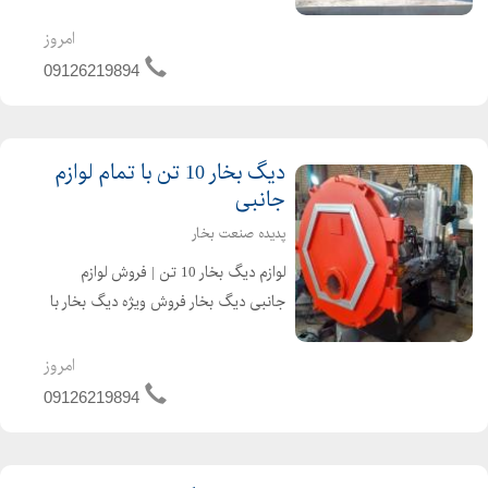
تجهیزات دیگ بخار،مبدل های حرارتی به
همراه خدمات تخصصی برای دریافت
امروز
اطلاعات بیشتر با شم...
09126219894
دیگ بخار 10 تن با تمام لوازم
جانبی
پدیده صنعت بخار
لوازم دیگ بخار 10 تن | فروش لوازم
جانبی دیگ بخار فروش ویژه دیگ بخار با
تمام قطعات و لوازم جانبی با بهترین
قیمت و کیفیت تولید کننده دیگ بخار
امروز
برای صنایع غذایی و لبنی ازجمله: صنایع
09126219894
تولید نبات ...