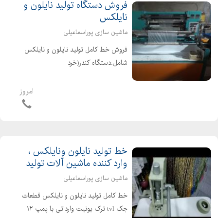
فروش دستگاه تولید نایلون و
نایلکس
ماشین سازی پوراسماعیلی
فروش خط کامل تولید نایلون و نایلکس
شامل:دستگاه کندر(خرد
کن).گرانول.دستگاه تولید تا عرض120.دستگاه
دوخت دوطبقه اتوماتیک.دستگاه دسته
امروز
زن. سازنده دستگاه پانچ هیدرولیک
نایلون و نایلکس باقیمت مناسب
خط تولید نایلون ونایلکس ،
وارد کننده ماشین آلات تولید
ماشین سازی پوراسماعیلی
خط کامل تولید نایلون و نایلکس قطعات
جک tvl ترک یونیت وارداتی با پمپ ۱۲