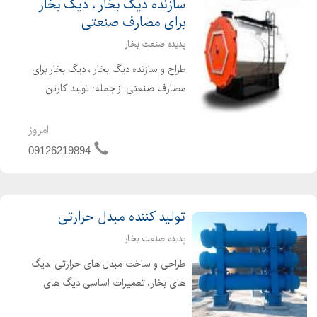
سازنده دیگ بخار ، دیگ بخار
برای مصارف صنعتی
پدیده صنعت بخار
طراح و سازنده دیگ بخار ، دیگ بخار برای
مصارف صنعتی از جمله: تولید کارتن
تولید مواد غذایی تولید کاغذ صنایع
نساجی سازنده انواع دیگ های بخار
امروز
صنعتی فروش همراه با گارانتی پرداخت
09126219894
به صورت نقد...
تولید کننده مبدل حرارتی
پدیده صنعت بخار
طراحی و ساخت مبدل های حرارتی ،دیگ
های بخار، تعمیرات اساسی دیگ های
بخار و آبگرم تامین کننده لوازم جانبی و