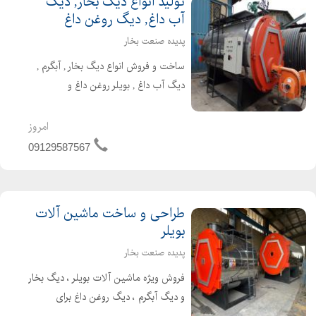
تولید انواع دیگ بخار, دیگ
آب داغ, دیگ روغن داغ
پدیده صنعت بخار
ساخت و فروش انواع دیگ بخار , آبگرم ,
دیگ آب داغ , بویلر روغن داغ و
دستگاهای مرتبط تولید کننده دیگ بخار ،
دیگ روغن داغ برای پالایشگاه های تولید
امروز
قیر ،صنایع غذایی و لبنی ، صنایع کارتن
09129587567
و کاغذ سازی ،...
طراحی و ساخت ماشین آلات
بویلر
پدیده صنعت بخار
فروش ویژه ماشین آلات بویلر ، دیگ بخار
و دیگ آبگرم ، دیگ روغن داغ برای