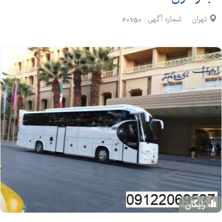
تهران
شماره آگهی :
20750
رایگان