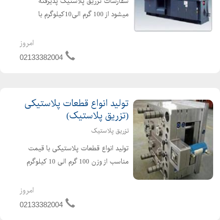
سفارشات تزریق پلاستیک پذیرفته
میشود از 100 گرم الی10کیلوگرم با
دستگاه پولاد با کیفیت بالا و قیمت
مناسب خدمات تزریق پلاستیک قبول
امروز
سفارشات قطعات پلاستیک
02133382004
09121493724
تولید انواع قطعات پلاستیکی
(تزریق پلاستیک)
تزریق پلاستیک
تولید انواع قطعات پلاستیکی با قیمت
مناسب از وزن 100 گرم الی 10 کیلوگرم
(قطعات خودرو پزشکی ارایشی بهداشتی
و.....) ساخت قالب ، قالبسازی صنعتی ،
امروز
ساخت قطعات خودرو ، قطعات و لوازم
02133382004
خانگی