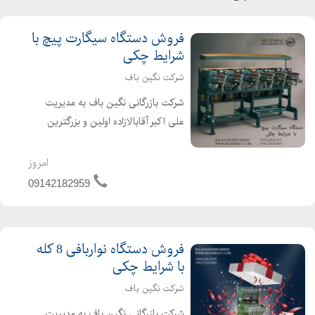
فروش دستگاه سیگارت پیچ با
شرایط چکی
شرکت نگین باف
شرکت بازرگانی نگین باف به مدیریت
علی اکبر آقابالازاده اولین و بزرگترین
واردکننده فروشنده انواع ماشین آلات
نساجی از جمله دستگاه سیگارت پیچ با
امروز
برندهای معتبر و با سرعت بالا به صورت
09142182959
نو و کارکرده می با...
فروش دستگاه نواربافی 8 کله
با شرایط چکی
شرکت نگین باف
شرکت بازرگانی نگین باف به مدیریت