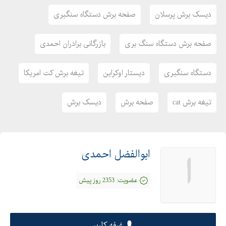
دیسک برش پرسلان
صفحه برش دستگاه سنگبری
صفحه برش دستگاه سنگ بری
بازرگانی برادران احمدی
دستگاه سنگبری
دیستار اوکراین
تیغه برش کت امریکا
تیغه برش cat
صفحه برش
دیسک برش
ابوالفضل احمدی
ا
عضویت:
2353 روز پیش
غرفه کاربر