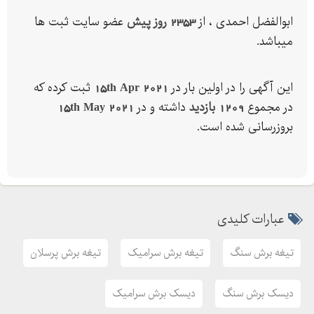
ابوالفضل احمدی ، از
2353 روز پیش
عضو سایت ثبت ها
میباشد.
این آگهی را در اولین بار در
15th Apr 2021
ثبت کرده که
در مجموع
1209 بازدید
داشته و در
15th May 2021
بروزرسانی شده است.
عبارات کلیدی
تیغه برش سنگ
تیغه برش سرامیک
تیغه برش پرسلان
دیسک برش سنگ
دیسک برش سرامیک