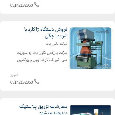
شیطانکی با برندهای معتبر و با سرعت
09142182959
بالا به صورت نو و کارکرده ...
فروش دستگاه ژاکارد با
شرایط چکی
شرکت نگین باف
شرکت بازرگانی نگین باف به مدیریت
علی اکبر آقابالازاده اولین و بزرگترین
واردکننده فروشنده انواع ماشین آلات
نساجی از جمله دستگاه ژاکارد با برندهای
امروز
معتبر و با سرعت بالا به صورت نو و
09142182959
کارکرده می باشد. ...
سفارشات تزریق پلاستیک
پذیرفته میشود