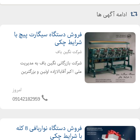
ادامه آگهی ها
فروش دستگاه سیگارت پیچ با
شرایط چکی
شرکت نگین باف
شرکت بازرگانی نگین باف به مدیریت
علی اکبر آقابالازاده اولین و بزرگترین
واردکننده فروشنده انواع ماشین آلات
نساجی از جمله دستگاه سیگارت پیچ با
امروز
برندهای معتبر و با سرعت بالا به صورت
09142182959
نو و کارکرده می با...
فروش دستگاه نواربافی 8 کله
با شرایط چکی