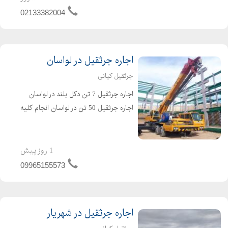
ساخت قطعات خودرو ، قطعات و لوازم
02133382004
خانگی
اجاره جرثقیل در لواسان
جرثقیل کیانی
اجاره جرثقیل 7 تن دکل بلند در لواسان
اجاره جرثقیل 50 تن در لواسان انجام کلیه
امور از قبیل بارگیری و جابجایی نصب
انواع سازه های فلزی و بتنی بارگیری و
تخلیه میلگرد بارگیری و جابجایی اسلب
1 روز پیش
نصب ست...
09965155573
اجاره جرثقیل در شهریار