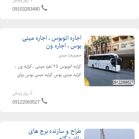
1 روز پیش
بارگیری و حمل کان...
09103283480
اجاره اتوبوس ، اجاره مینی
بوس ، اجاره ون
حمیدرضا عبدی
کرایه اتوبوس ۲۵ نفره مینی ، کرایه ون ،
کرایه مینی بوس کرایه مینی بوس برای
مراسم تشریفات کرایه اتوبوس سرویس
مدرسه ، همایش های مختلف سرویس
2 روز پیش
های لوکس برای مدیران شرکت های
09122069527
مختلف و سرویس ایاب و ذه...
طراح و سازنده برج های