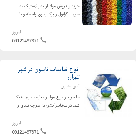
خرید و فروش مواد اولیه پلاستیک به
صورت گرانول و پرک بدون واسطه و با
مناسب ترین قیمت می باشد. پلی
پروپیلن هوموپلیمر ، کوپلیمروتقویت
امروز
شده (PP) بادی و تزریقی پلی اتیلن سبک
09121497671
، سنگین ( HDPE-LDPE-LLD ...
انواع ضایعات نایلون در شهر
تهران
آقای بشیری
ما خریدار انواع مواد و ضایعات پلاستیک
شما در سرتاسر کشور به صورت نقدی و
بالاترین قیمت خواهیم بود. جهت فروش
انواع مواد و ضایعات پلاستیک خود
امروز
کافیست با ما تماس بگیرید. مواد اولیه
09121497671