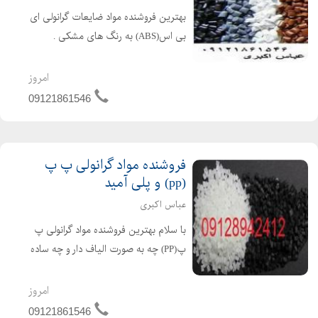
بهترین فروشنده مواد ضایعات گرانولی ای
بی اس(ABS) به رنگ های مشکی .
طوسی . قرمز و کرم به هرتناژ و هر جای
کشور کافیست تماس بگیرید عباس
امروز
اکبری09121861546 قیمت : توافقی
09121861546
فروشنده مواد گرانولی پ پ
(pp) و پلی آمید
عباس اکبری
با سلام بهترین فروشنده مواد گرانولی پ
پ(PP) چه به صورت الیاف دار و چه ساده
برای تهیه مواد گرانولی PP کافیست با ما
تماس بگیرید همینطور برای تهیه مواد
امروز
گرانولی پلی آمید((الیاف دار و ساده))...
09121861546