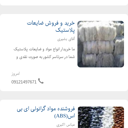
بازیافتی آسیابی :...
خرید و فروش ضایعات
پلاستیک
آقای بشیری
ما خریدار انواع مواد و ضایعات پلاستیک
شما در سرتاسر کشور به صورت نقدی و
بالاترین قیمت خواهیم بود. جهت فروش
انواع مواد و ضایعات پلاستیک خود
امروز
کافیست با ما تماس بگیرید. مواد اولیه
09121497671
بازیافتی آسیابی :...
فروشنده مواد گرانولی ای بی
اس(ABS)
عباس اکبری