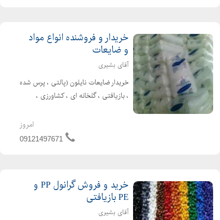
اولیه بازیافتی آسی...
خریدار و فروشنده انواع مواد
و ضایعات
آقای بشیری
خریدار ضایعات نایلون (پالتی ، پرس شده
، بازیافتی ، گلخانه ای ، کشاورزی ،
صنعتی ، کیسه های مواد پلی اتیلن ،
شرینک و نایلون های شرکتی مانند سایپا
امروز
و ایران خودرو...) بصورت نقدی در هر نقطه
09121497671
از کشور با ق...
خرید و فروش گرانول PP و
PE بازیافتی
آقای بشیری