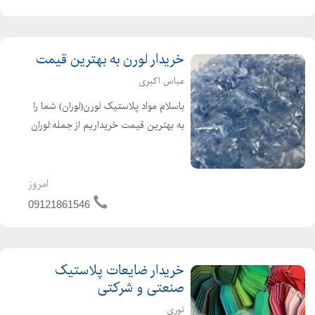
خریدار لورن به بهترین قیمت
عباس اکبری
باسلام مواد پلاستیک لورن(لوران) شما را
به بهترین قیمت خریداریم از جمله:لوران
باطری ,لوران کریستال ضایعاتی, و
همینطور لورن(لوران) شرکتی به رنگ های
آبی و بی رنگ و..... فقط کافیست تماس
امروز
بگیرید
09121861546
خریدار ضایعات پلاستیک
صنعتی و شرکتی
نوری