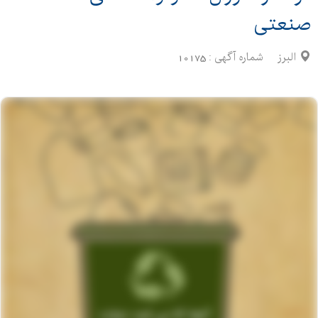
صنعتی
البرز
شماره آگهی :
10175