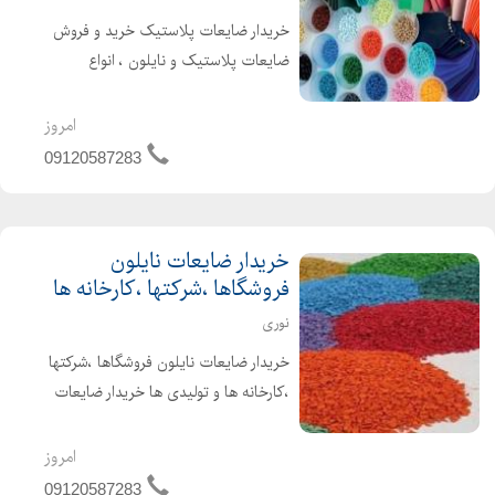
خریدار ضایعات پلاستیک خرید و فروش
ضایعات پلاستیک و نایلون ، انواع
پلاستیک های صنعتی ، ضایعات نایلون
،ضایعات پلی آمید ، ای بی اس ،
امروز
هایمپک ، کریستال ، طلق ، پلی اتیلن ،
09120587283
پ پ خریدار ضایعات زنده ب...
خریدار ضایعات نایلون
فروشگاها ،شرکتها ،کارخانه ها
نوری
خریدار ضایعات نایلون فروشگاها ،شرکتها
،کارخانه ها و تولیدی ها خریدار ضایعات
نایلون های پالتی، فروشگاهی ،حبابی
و.... ترازو دیجیتالی تسویه نقدی در محل
امروز
از تمامی نقاط تهران خرید داریم
09120587283