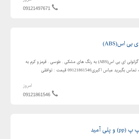
09121497671
بی اس(ABS)
بهترین فروشنده مواد ضایعات گرانولی ای بی اس(ABS) به رنگ های مشکی . طوسی . قرمز و کرم به
 عباس اکبری09121861546 قیمت : توافقی
امروز
09121861546
پلی آمید