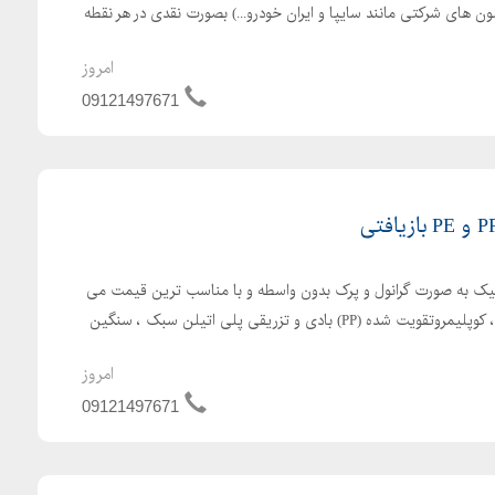
ون های شرکتی مانند سایپا و ایران خودرو...) بصورت نقدی در هر نقطه
امروز
09121497671
تیک به صورت گرانول و پرک بدون واسطه و با مناسب ترین قیمت می
باشد. پلی پروپیلن هوموپلیمر ، کوپلیمروتقویت شده (PP) بادی و تزریقی پلی اتیلن سبک ، سنگین
امروز
09121497671