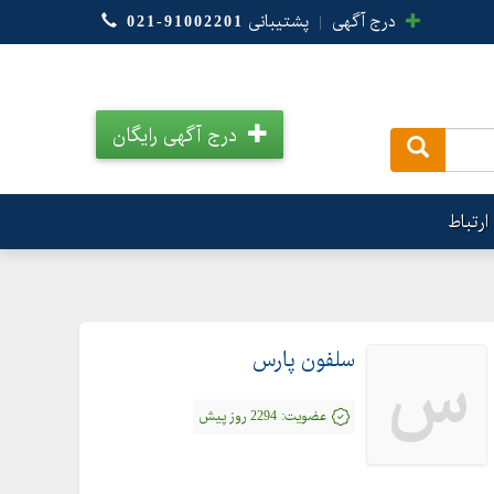
درج آگهی
|
پشتیبانی
021-91002201
درج آگهی رایگان
.
ارتباط
سلفون پارس
س
عضویت:
2294 روز پیش