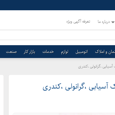
تعرفه آگهی ویژه
درباره ما
تمان و املاک
اتومبیل
لوازم
خدمات
بازار کار
صنعت
آسیابی ،گرانولی ،کندری
ک آسیابی ،گرانولی ،کندری