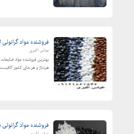
فروشنده مواد گرانولی ای 
عباس اکبری
هرتناژ و هر جای کشور کافیست تماس بگیرید
فروشنده مواد گرانولی پ پ (pp) و 
عباس اکبری