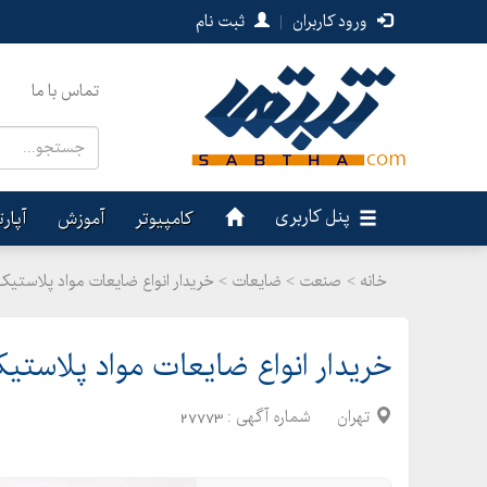
ورود کاربران
|
ثبت نام
تماس با ما
پنل کاربری
کامپیوتر
آموزش
آپار
خانه >
صنعت
>
ضایعات > خریدار انواع ضایعات مواد پلاستیک 
خریدار انواع ضایعات مواد پلاستی
تهران
شماره آگهی :
27773