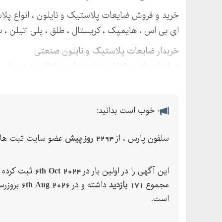
خرید و فروش ضایعات پلاستیک و نایلون ، انواع پل
ای بی اس ، هایمپک ، کریستال ، طلق ، پلی اتیلن ،
خریدار ضایعات پلاستیک و نایلون صنعتی
در ابعاد های مختلف و طرح های مختلف به صورتی 
خوب است بدانید:
سلفون پارس ، از
2294 روز پیش
عضو سایت ثبت ها 
این آگهی را در اولین بار در
6th Oct 2024
ثبت کرده ک
مجموع
171 بازدید
داشته و در
6th Aug 2026
بروزرس
است.