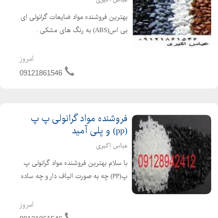
بهترین فروشنده مواد ضایعات گرانولی ای
بی اس(ABS) به رنگ های مشکی .
طوسی . قرمز و کرم به هرتناژ و هر جای
کشور کافیست تماس بگیرید عباس
امروز
اکبری09121861546 قیمت : توافقی
09121861546
فروشنده مواد گرانولی پ پ
(pp) و پلی آمید
عباس اکبری
با سلام بهترین فروشنده مواد گرانولی پ
پ(PP) چه به صورت الیاف دار و چه ساده
برای تهیه مواد گرانولی PP کافیست با ما
تماس بگیرید همینطور برای تهیه مواد
امروز
گرانولی پلی آمید((الیاف دار و ساده))...