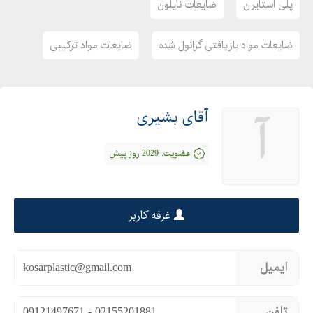
پلی استایرن
ضایعات نایلون
ضایعات مواد بازیافتی گرانول شده
ضایعات مواد ترکیبی
آقای بشیری
آ
عضویت:
2029 روز پیش
غرفه کاربر
ایمیل
kosarplastic@gmail.com
تلفن
09121497671 - 02155201881