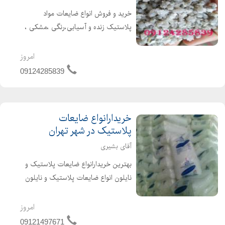
خرید و فروش انواع ضایعات مواد
پلاستیک زنده و آسیابی،رنگی ،مشکی ،
گرانولی ،کندری. بادی تزریقی نایلکس
هایمپک پلی اتیلن ای بی اس انواع pp
امروز
و..... ضایعات نایلون 09124285839
09124285839
باقرشهر،مج...
خریدارانواع ضایعات
پلاستیک در شهر تهران
آقای بشیری
بهترین خریدارانواع ضایعات پلاستیک و
نایلون انواع ضایعات پلاستیک و نایلون
شما را به قیمت روز خریداریم جهت
فروش انواع مواد و ضایعات پلاستیک
امروز
خود کافیست با ما تماس بگیرید. مواد
09121497671