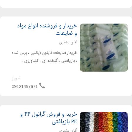
اولیه بازیافتی آسی...
خریدار و فروشنده انواع مواد
و ضایعات
آقای بشیری
خریدار ضایعات نایلون (پالتی ، پرس شده
، بازیافتی ، گلخانه ای ، کشاورزی ،
صنعتی ، کیسه های مواد پلی اتیلن ،
شرینک و نایلون های شرکتی مانند سایپا
امروز
و ایران خودرو...) بصورت نقدی در هر نقطه
09121497671
از کشور با ق...
خرید و فروش گرانول PP و
PE بازیافتی
آقای بشیری