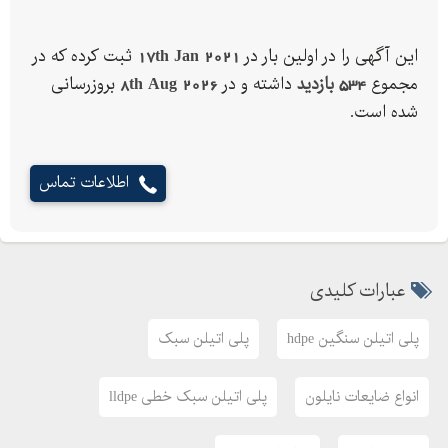
پلی آمید ساده و الیافدار (الترامید) PA
پلی کربنات PC
این آگهی را در اولین بار در
17th Jan 2021
ثبت کرده که در
مجموع
534 بازدید
داشته و در
8th Aug 2026
بروزرسانی
شده است.
اطلاعات تماس
عبارات کلیدی
پلی اتیلن سنگین hdpe
پلی اتیلن سبک
انواع ضایعات نایلون
پلی اتیلن سبک خطی lldpe