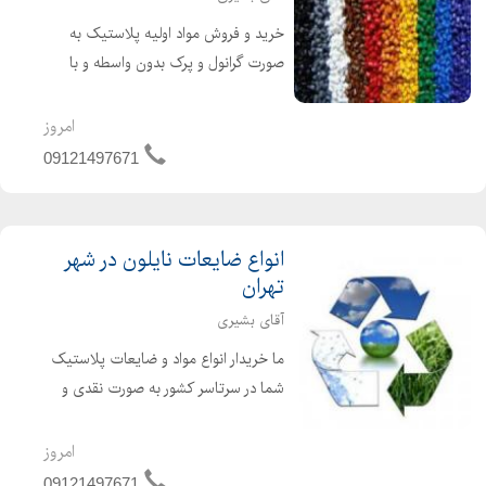
خرید و فروش مواد اولیه پلاستیک به
صورت گرانول و پرک بدون واسطه و با
مناسب ترین قیمت می باشد. پلی
پروپیلن هوموپلیمر ، کوپلیمروتقویت
امروز
شده (PP) بادی و تزریقی پلی اتیلن سبک
09121497671
، سنگین ( HDPE-LDPE-LLD ...
انواع ضایعات نایلون در شهر
تهران
آقای بشیری
ما خریدار انواع مواد و ضایعات پلاستیک
شما در سرتاسر کشور به صورت نقدی و
بالاترین قیمت خواهیم بود. جهت فروش
انواع مواد و ضایعات پلاستیک خود
امروز
کافیست با ما تماس بگیرید. مواد اولیه
09121497671