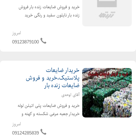
خرید و فروش ضایعات زنده بار فروش
زنده بار نایلون سفید و رنگی خرید
ضایعات پلاستیک {زنده بار} خرید
ضایعات پلاستیک تزریقی به قیمت روز
امروز
نقد پلاستیک بادی تزریقی سبدمیوه همه
09123879100
مدل ضایعات درهم به...
خریدار ضایعات
پلاستیک،خرید و فروش
ضایعات زنده بار
آقای اوحدی
خرید و فروش ضایعات پلی اتیلن لوله
خریدار جعبه مرغی شکسته و کهنه و
دست دوم خریدار جعبه پلاستیکی دست
امروز
دوم ضایعاتی خرید و فروش انواع پالت
09124285839