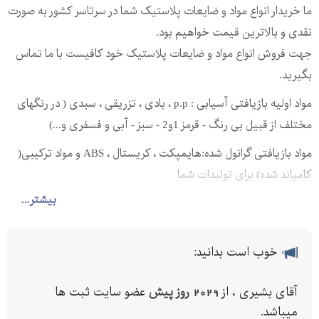
ما خریدار انواع مواد و ضایعات پلاستیک شما در سرتاسر کشور به صورت
نقدی و بالاترین قیمت خواهیم بود.
جهت فروش انواع مواد و ضایعات پلاستیک خود کافیست با ما تماس
بگیرید.
مواد اولیه بازیافتی آسیابی : p.p ، بادی ، تزریقی ، سبدی ( در رنگهای
مختلف از قبیل بی رنگ - قرمز 1و2 - سبز - آبی و فسفری و...)
مواد بازیافتی گرانول شده:هایمپکت ، کریستال ، ABS و مواد ترکیبی(
کامپاند شده) برای تولیدات شما
بیشتر...
پلی اتیلن سنگین HDPE
پلی اتیلن سبک LDPE
پلی اتیلن سبک خطی LLDPE
خوب است بدانید:
پلی پروپیلن (پ.پ) PP
پلی استایرن (هایمپک) PS
آقای بشیری ، از
2029 روز پیش
عضو سایت ثبت ها
پلی استال (هوستافرم) POM
میباشد.