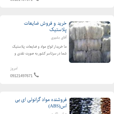
بازیافتی آسیابی :...
خرید و فروش ضایعات
پلاستیک
آقای بشیری
ما خریدار انواع مواد و ضایعات پلاستیک
شما در سرتاسر کشور به صورت نقدی و
بالاترین قیمت خواهیم بود. جهت فروش
انواع مواد و ضایعات پلاستیک خود
امروز
کافیست با ما تماس بگیرید. مواد اولیه
09121497671
بازیافتی آسیابی :...
فروشنده مواد گرانولی ای بی
اس(ABS)
عباس اکبری