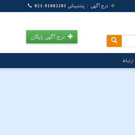
درج آگهی
|
پشتیبانی
021-91002201
درج آگهی رایگان
.
ارتباط