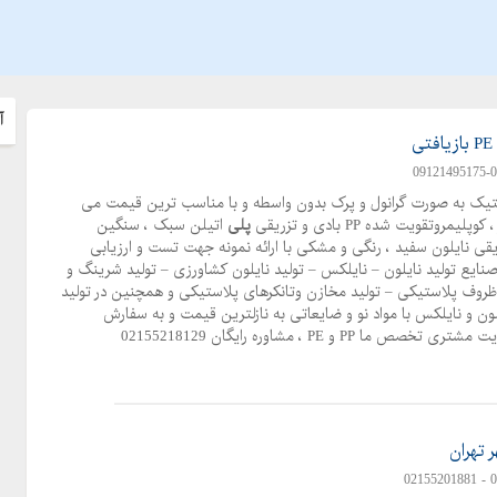
آ
ستیک به صورت گرانول و پرک بدون واسطه و با مناسب ترین قیمت می
روتقویت شده PP بادی و تزریقی
پلی
اتیلن سبک ، سنگین
 بادی و تزریقی نایلون سفید ، رنگی و مشکی با ارائه نمونه جهت تست و ارزیابی
تفاده در صنایع تولید نایلون – نایلکس – تولید نایلون کشاورزی – تولید شرینگ و
ولید ظروف پلاستیکی – تولید مخازن وتانکرهای پلاستیکی و همچنین در تولید
ون و نایلکس با مواد نو و ضایعاتی به نازلترین قیمت و به سفارش
 و PE ، مشاوره رایگان 02155218129
 تهران