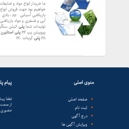
ما خریدار انواع مواد و ضایع
خواهیم بود جهت فروش انواع م
تولیدات شما
پلی
اتیلن سنگین E
پروپیلن پپ PP
پلی
استایرن
ه
PA
پلی
کربنات PC
منوی اصلی
پیام پ
صفحه اصلی
لطفا پیش
از صحت ک
ثبت نام
حضوری ا
درج آگهی
ویرایش آگهی ها