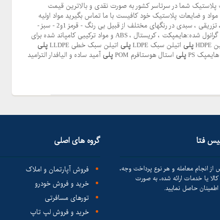
ات پلاستیک شما در سرتاسر کشور به صورت نقدی و بالاترین قیمت
واد و ضایعات پلاستیک خود کافیست با ما تماس بگیرید مواد اولیه
بازیافتی آسیابی : pp ، بادی ، تزریقی ، سبدی در رنگهای مختلف از قبیل بی رنگ - قرمز 1و2 - سبز -
آبی و فسفری و مواد بازیافتی گرانول شده:هایمپکت ، کریستال ، ABS و مواد ترکیبی کامپاند شده برای
HDP
پلی
اتیلن سبک LDPE
پلی
اتیلن سبک خطی LLDPE
پلی
ایمپک PS
پلی
استال هوستافرم POM
پلی
آمید ساده و الیافدار الترامید
لیس فتا
گروه های اصلی
 از انجام معامله و هر نوع پرداخت وجه،
فروش آپارتمان و املاک
الا یا خدمات ارائه شده، به صورت
خرید و فروش خودرو
طمینان حاصل نمایید.
تورهای مسافرتی
خرید و فروش لپ تاپ