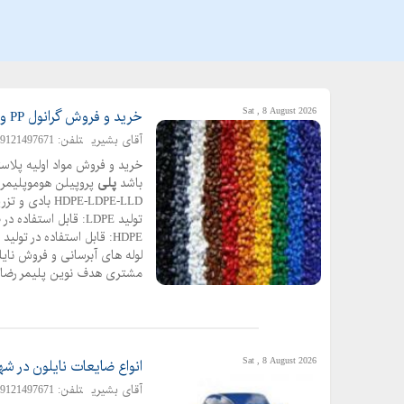
Sat , 8 August 2026
خرید و فروش گرانول PP و PE بازیافتی
آقای بشیری
تلفن: 09121497671-09121495175
خرید و فروش مواد اولیه پلا
باشد
پلی
پروپیلن هوموپلیمر ، کوپلیم
HDPE-LDPE-LLD
تولید LDPE: قابل اس
HDPE: قابل استفاده در ت
لوله های آبرسانی و فروش نایل
مشتری هدف نوین پلیمر رضایت مشتری تخصص ما PP
Sat , 8 August 2026
انواع ضایعات نایلون در شهر
آقای بشیری
تلفن: 09121497671 - 02155201881