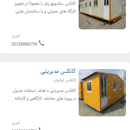
کانکس ساندویچ پنل را معمولاً در تجهیز
کارگاه های عمرانی و یا ساختمان هایی
که بزرگ و عظیم هستند استفاده می کنند
که امکان استفاده از کانکس های
ساندویچ پنلی به صورت یک طبقه و دو
امروز
طبقه به راحتی وجود د...
02156868758
کانکس مدیریتی
کانکس ایرانیان
کانکس مدیریتی با هدف استفاده مدیران
در پروژه های مختلف کارگاهی و کارخانه
ها تولید می شود، که شامل اتاق های
خاصی مانند: میز مدیریت،کتابخانه
مبلمان خاص و همچنین سرویس
امروز
بهداشتی می باشد. در ساخت کانکس...