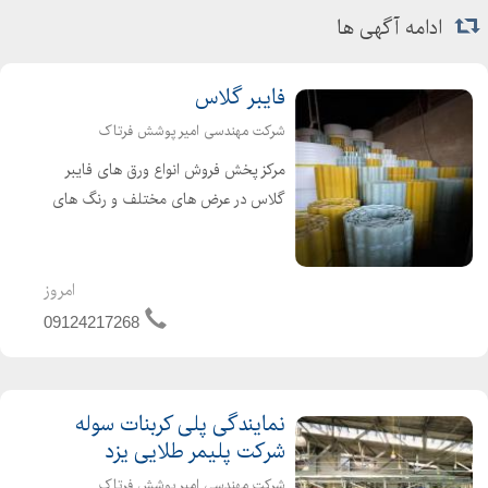
ادامه آگهی ها
فایبر گلاس
شرکت مهندسی امیر پوشش فرتاک
مرکز پخش فروش انواع ورق های فایبر
گلاس در عرض های مختلف و رنگ های
مختلف. شما عزیزان می توانید برای
کسب اطلاعات بشتر تماس بگیرید. ( فایبر
گلاس )
امروز
09124217268
نمایندگی پلی کربنات سوله
شرکت پلیمر طلایی یزد
شرکت مهندسی امیر پوشش فرتاک