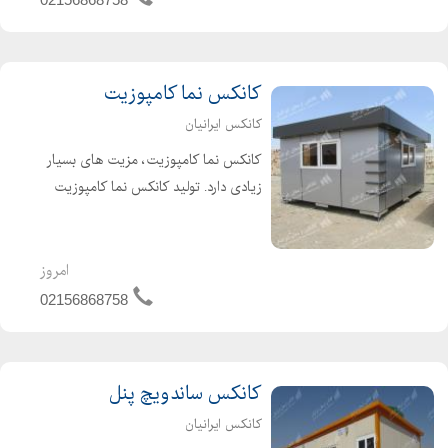
کانکس نما کامپوزیت
کانکس ایرانیان
کانکس نما کامپوزیت، مزیت های بسیار
زیادی دارد. تولید کانکس نما کامپوزیت
تنوع بالای رنگی و همچنین داشتن وزن
کم انعطاف پذیر بودن این ورقه ها بسیار
گسترده است. نکته مهم در ساخت کانکس
امروز
نما کامپوزیت ق...
02156868758
کانکس ساندویچ پنل
کانکس ایرانیان