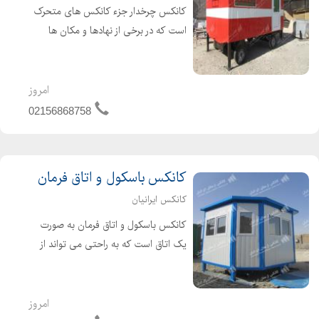
کانکس چرخدار جزء کانکس های متحرک
است که در برخی از نهادها و مکان ها
استفاده از این کانکس ها برای جابجایی
راحت تر حائز اهمیت می باشد. این
کانکس در ابعاد مختلفی ساخته می شود
امروز
که امکان حمل و نقل آن بر...
02156868758
کانکس باسکول و اتاق فرمان
کانکس ایرانیان
کانکس باسکول و اتاق فرمان به صورت
یک اتاق است که به راحتی می تواند از
بارهای قرار گرفته در این فضا در برابر
عوامل جوی مراقبت کرده و هیچ گونه گرد
و غبار، طوفان و باد و باران را از خود عبور
امروز