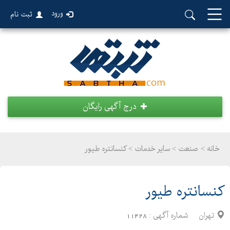
ورود
ثبت نام
درج آگهی رایگان
خانه >
صنعت
>
سایر خدمات > کنسانتره طیور
کنسانتره طیور
تهران
شماره آگهی :
11428