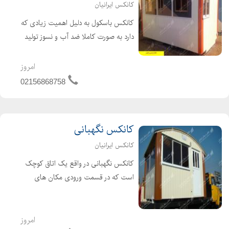
کانکس ایرانیان
کانکس باسکول به دلیل اهمیت زیادی که
دارد به صورت کاملا ضد آب و نسوز تولید
می شود و با توجه به اینکه این کانکس
به عنوان یک پناهگاه موقت و یا ارائه
امروز
دهنده خدمات خاص نیز مورد استفاده قرار
02156868758
می گیرد، اهم...
کانکس نگهبانی
کانکس ایرانیان
کانکس نگهبانی در واقع یک اتاق کوچک
است که در قسمت ورودی مکان های
مختلف ماننددکارخانجات و ساختمان
های بزرگ قرار می گیرد، که در طراحی
سقف این کانکس ها از سفال های
امروز