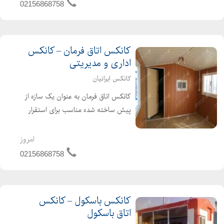
نمی دهد. ...
02156868758
کانکس اتاق فرمان – کانکس
اداری و مدیریتی
کانکس ایرانیان
کانکس اتاق فرمان به عنوان یک سازه از
پیش ساخته شده مناسب برای استقرار
یک تیم اداری و مهندسین و مدیران در
پروژه های مختلف می باشد. کانکس
امروز
اداری و مدیریتی به گونه ای پلان بندی
02156868758
می شود که امکان استقر...
کانکس باسکول – کانکس
اتاق باسکول