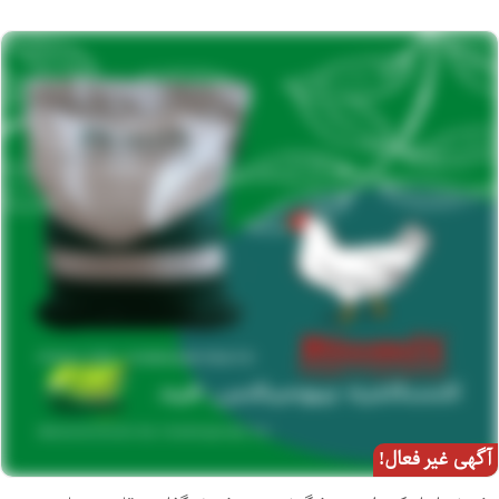
آگهی غیر فعال!