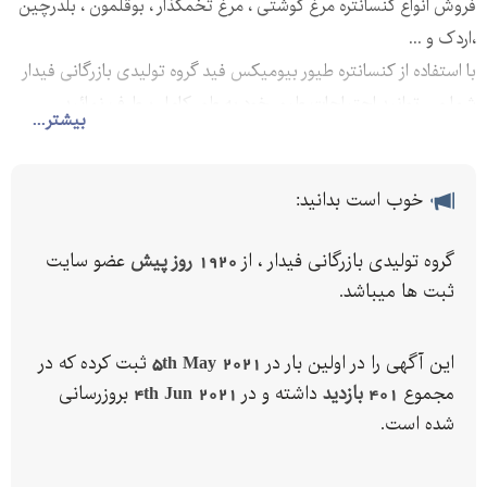
فروش انواع کنسانتره مرغ گوشتی ، مرغ تخمگذار ، بوقلمون ، بلدرچین
،اردک و ...
با استفاده از کنسانتره طیور بیومیکس فید گروه تولیدی بازرگانی فیدار
شما می توانید احتیاجات طیور خود به طور کامل برطرف نمائید.
بیشتر...
خوب است بدانید:
گروه تولیدی بازرگانی فیدار ، از
1920 روز پیش
عضو سایت
ثبت ها میباشد.
این آگهی را در اولین بار در
5th May 2021
ثبت کرده که در
مجموع
401 بازدید
داشته و در
4th Jun 2021
بروزرسانی
شده است.