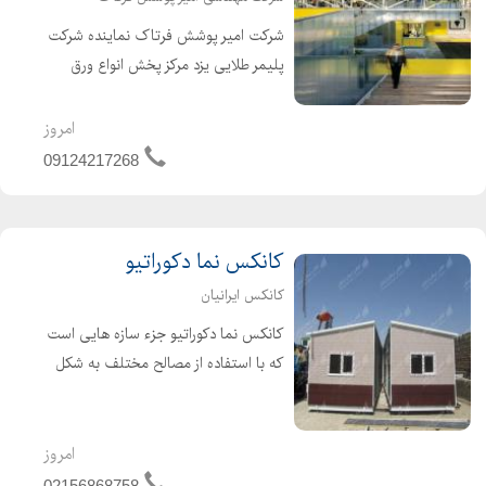
شرکت امیر پوشش فرتاک نماینده شرکت
پلیمر طلایی یزد مرکز پخش انواع ورق
های پلی کربنات که برای پوشش سوله ها
کاربرد فراوانی دارد که به میزان بسیار
امروز
زیادی در مصرف انرژی صرفه جویی
09124217268
خواهد کرد.
کانکس نما دکوراتیو
کانکس ایرانیان
کانکس نما دکوراتیو جزء سازه هایی است
که با استفاده از مصالح مختلف به شکل
زیبایی آرایش پیدا کرده است. در تولید
کانکس نما دکوراتیو سه آیتم اصلی و
مهم یعنی دوام، زیبایی و هزینه در دستور
امروز
کار مراکز تولی...
02156868758