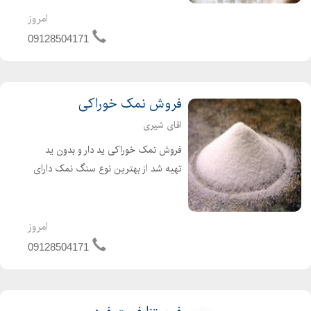
امروز
09128504171
فروش نمک خوراکی
اقای شیری
فروش نمک خوراکی ید دار و بدون ید
تهیه شد از بهترین نوع سنگ نمک دارای
خلوص بالای 99درصد
امروز
09128504171