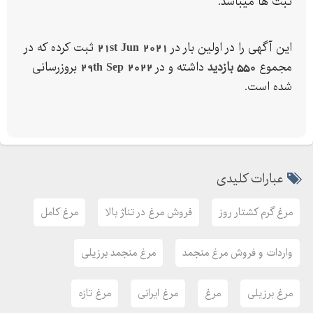
ثبت ها میباشد.
-
-
این آگهی را در اولین بار در
21st Jun 2021
ثبت کرده که در
سابین نسبت به آینده خوشبین
مجموع
550 بازدید
داشته و در
29th Sep 2022
بروزرسانی
شده است.
عبارات کلیدی
مرغ گرم کشتار روز
فروش مرغ در تناژ بالا
مرغ کامل
واردات و فروش مرغ منجمد
مرغ منجمد برزیلی
مرغ برزیلی
مرغ
مرغ ایرانی
مرغ تازه