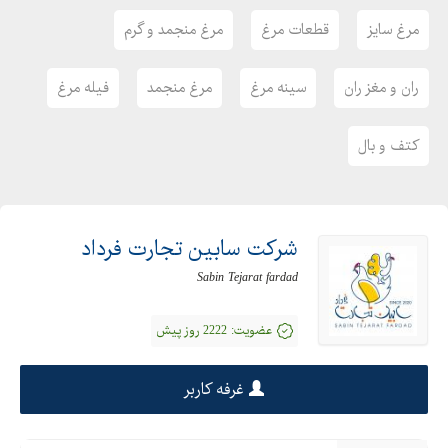
مرغ سایز
قطعات مرغ
مرغ منجمد و گرم
ران و مغز ران
سینه مرغ
مرغ منجمد
فیله مرغ
کتف و بال
شرکت سابین تجارت فرداد
Sabin Tejarat fardad
عضویت:
2222 روز پیش
غرفه کاربر