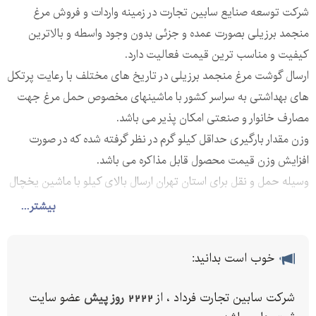
شرکت توسعه صنایع سابین تجارت در زمینه واردات و فروش مرغ
منجمد برزیلی بصورت عمده و جزئی بدون وجود واسطه و بالاترین
کیفیت و مناسب ترین قیمت فعالیت دارد.
ارسال گوشت مرغ منجمد برزیلی در تاریخ های مختلف با رعایت پرتکل
های بهداشتی به سراسر کشور با ماشینهای مخصوص حمل مرغ جهت
مصارف خانوار و صنعتی امکان پذیر می باشد.
وزن مقدار بارگیری حداقل کیلو گرم در نظر گرفته شده که در صورت
افزایش وزن قیمت محصول قابل مذاکره می باشد.
وسیله حمل و نقل برای استان تهران ارسال بالای کیلو با ماشین یخچال
دار و کمتر از این مقدار با سواری می باشد.
بیشتر...
ذکر این نکته لازم است که هزینه ارسال بر عهده خریدار می باشد.
این شرکت برای ما نیست شرکت شماست تنها کافیست با ما تماس
خوب است بدانید:
بگیرید.
-
شرکت سابین تجارت فرداد ، از
2222 روز پیش
عضو سایت
-