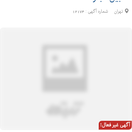
تهران
شماره آگهی :
12174
آگهی غیر فعال!