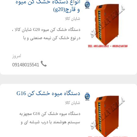
انواع دستگاه خشک کن میوه
و قارچ(g20)
شایان کالا
دستگاه خشک کن میوه G20 شایان کالا ،
در نوع خشک کن نیمه صنعتی و با
ظرفیت کم جهت استفاده در محیط های
کوچک طراحی شده است . دستگاه میوه
امروز
خشک کن G20 مجهز به سیستم هوشمند
09148015541
با درب شیشه ای و سوخت گازی توانا...
دستگاه میوه خشک کن G16
شایان کالا
دستگاه میوه خشک کن G16 مجهز به
سیستم هوشمند با درب شیشه ای و
سوخت گازی توانایی خشک کردن انواع