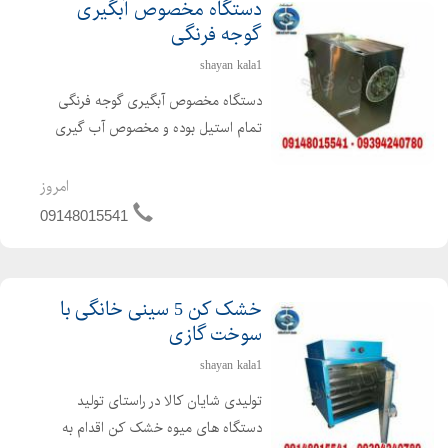
دستگاه مخصوص آبگیری
گوجه فرنگی
shayan kala1
دستگاه مخصوص آبگیری گوجه فرنگی
تمام استیل بوده و مخصوص آب گیری
گوجه با قدرت موتور 3 اسب اتومات .
توانایی جدا سازی تفاله و تخم گوجه از
امروز
آب گوجه که در صورت نیاز کشاورزان
09148015541
محترم تخمه جدا شده تفاله گو...
خشک کن 5 سینی خانگی با
سوخت گازی
shayan kala1
تولیدی شایان کالا در راستای تولید
دستگاه های میوه خشک کن اقدام به