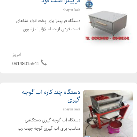
فر پیتزا فست فود
shayan kala
دستگاه فر پیتزا برای پخت انواع غذاهای
فست فودی از جمله لازانیا ، ژامبون
تنوری ، سیب زمینی تنوری و غیره مورد
استفاده قرار می گیرد. دستگاه فر پیتزا در
انواع مختلف صندوقی ، ریلی ، آجری ،
امروز
سنگی ، تنوری...
09148015541
دستگاه چند کاره آب گوجه
گیری
shayan kala
دستگاه آب گوجه گیری دستگاهی
مناسب برای آب گیری گوجه جهت رب
گوجه ، آب لیمو ، آب انگور ، آب غوره ،