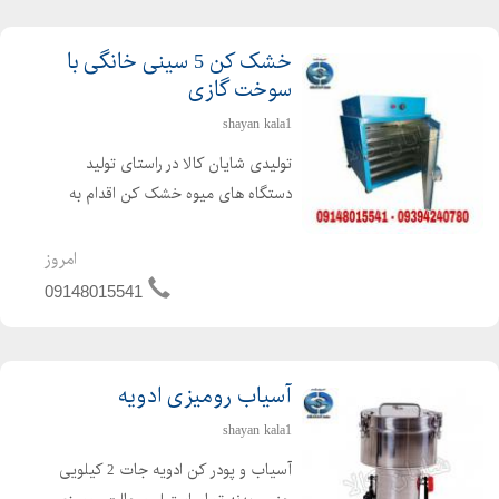
خشک کن 5 سینی خانگی با
سوخت گازی
shayan kala1
تولیدی شایان کالا در راستای تولید
دستگاه های میوه خشک کن اقدام به
تولید میوه خشک کن خانگی نموده که
مشکل خشک کردن میوه را در خانه حل
امروز
می کند . دستگاه خشک کن میوه مناسب
09148015541
برای خشک کردن انواع میوه جات ،...
آسیاب رومیزی ادویه
shayan kala1
آسیاب و پودر کن ادویه جات 2 کیلویی