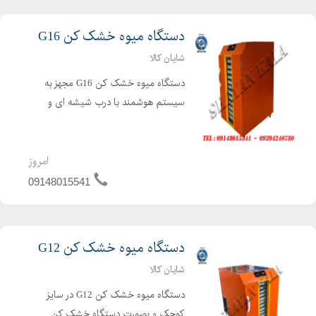
دستگاه میوه خشک کن G16
شایان کالا
دستگاه میوه خشک کن G16 مجهز به
سیستم هوشمند با درب شیشه ای و
سوخت گازی توانایی خشک کردن انواع
میوه جات ، سبزی جات ، ادویه جات ،
قارچ ، گوشت ، کشک ، انگور برای تهیه
امروز
کشمش بکار می رود. دستگاه میوه خ...
09148015541
دستگاه میوه خشک کن G12
شایان کالا
دستگاه میوه خشک کن G12 در سایز
کوچک و بصورت دستگاه خشک کن