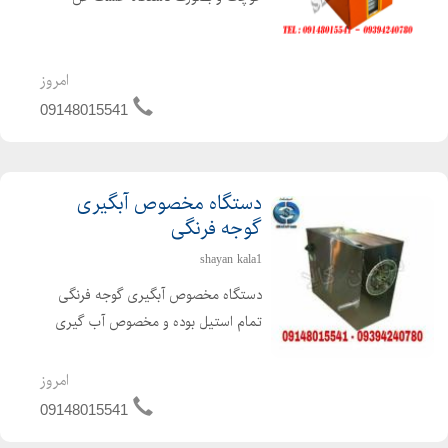
خانگی می باشد. دستگاه خشک کن
بعلاوه بر خشک کن میوه می توان بعنوان
خشک کن سبزی ، خشک کن قارچ ،
امروز
خشک کن ادویه بصورت خشک کن
09148015541
خانگی استفاده نم...
دستگاه مخصوص آبگیری
گوجه فرنگی
shayan kala1
دستگاه مخصوص آبگیری گوجه فرنگی
تمام استیل بوده و مخصوص آب گیری
گوجه با قدرت موتور 3 اسب اتومات .
توانایی جدا سازی تفاله و تخم گوجه از
امروز
آب گوجه که در صورت نیاز کشاورزان
09148015541
محترم تخمه جدا شده تفاله گو...