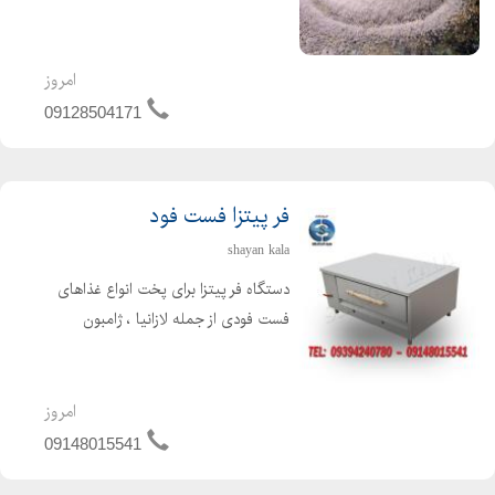
خلوص بالای 99درصد
امروز
09128504171
فر پیتزا فست فود
shayan kala
دستگاه فر پیتزا برای پخت انواع غذاهای
فست فودی از جمله لازانیا ، ژامبون
تنوری ، سیب زمینی تنوری و غیره مورد
استفاده قرار می گیرد. دستگاه فر پیتزا در
انواع مختلف صندوقی ، ریلی ، آجری ،
امروز
سنگی ، تنوری...
09148015541