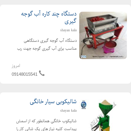
دستگاه چند کاره آب گوجه
گیری
shayan kala
دستگاه آب گوجه گیری دستگاهی
مناسب برای آب گیری گوجه جهت رب
گوجه ، آب لیمو ، آب انگور ، آب غوره ،
آب آلوزرد برای لواشک و آب انار دانه شده
امروز
و آب سیب با ظرفیت 500 تا 700 کیلو در
09148015541
ساعت و مخزن وبدنه تم...
شالیکوبی سیار خانگی
shayan kala
شالیکوب خانگی همانطور که از اسمش
پیداست کلیه نیاز های یک شالی کار را