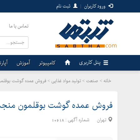
ورود کاربران
|
ثبت نام
تماس با ما
پنل کاربری
کامپیوتر
آموزش
آپار
خانه >
صنعت
>
تولید مواد غذایی > فروش عمده گوشت بوقلم
فروش عمده گوشت بوقلمون منجم
تهران
شماره آگهی :
10618