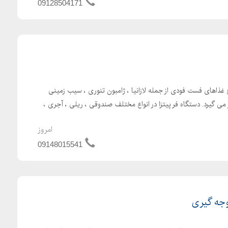
09128504171
ع غذاهای فست فودی از جمله لازانیا ، ژامبون تنوری ، سیب زمینی
ر می گیرد. دستگاه فر پیتزا در انواع مختلف صندوقی ، ریلی ، آجری ،
امروز
09148015541
وجه گیری