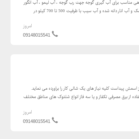
ی مناسب برای آب گیری گوجه جهت رب گوجه ، آب لیمو ، آب انگور
، آب غوره ، آب آلوزرد برای لواشک و آب انار دانه شده و آب سیب با ظرفیت 500 تا 700 کیلو در
امروز
09148015541
اسمش پیداست کلیه نیاز های یک شالی کار را براورده می نماید.
اده از برق مصرفی تکفاز و یا سه فاز انواع شلتوک های مناطق مختلف
امروز
09148015541