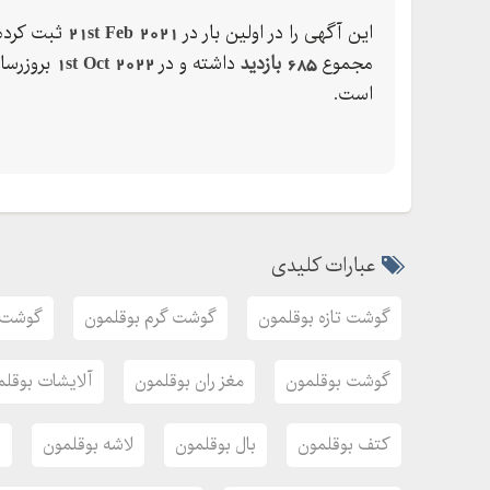
این آگهی را در اولین بار در
21st Feb 2021
ثبت کرده 
مجموع
685 بازدید
داشته و در
1st Oct 2022
بروزرسا
است.
عبارات کلیدی
گوشت تازه بوقلمون
گوشت گرم بوقلمون
گوشت ب
گوشت بوقلمون
مغز ران بوقلمون
آلایشات بوقلم
کتف بوقلمون
بال بوقلمون
لاشه بوقلمون
ف