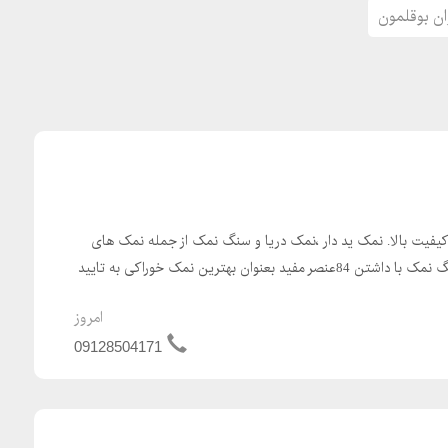
ن بوقلمون
یفیت بالا. نمک ید دار ،نمک دریا و سنگ نمک از جمله نمک های
خوراکی و پر طرفدار هستند. سنگ نمک با داشتن 84عنصر مفید بعنوان بهترین نمک خوراکی به تایید
امروز
09128504171