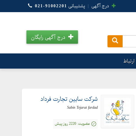
درج آگهی
|
پشتیبانی
021-91002201
درج آگهی رایگان
.
ارتباط
شرکت سابین تجارت فرداد
Sabin Tejarat fardad
عضویت:
2220 روز پیش