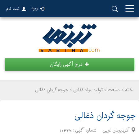
ورود
ثبت نام
درج آگهی رایگان
خانه >
صنعت
>
تولید مواد غذایی > جوجه گردان ذغالی
جوجه گردان ذغالی
آذربایجان غربی
شماره آگهی :
10327