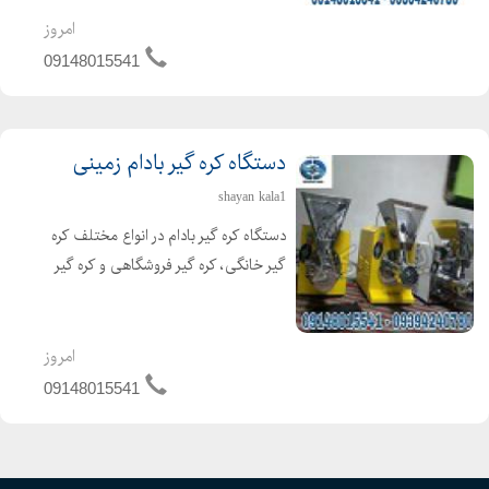
ممکن تولید و به بازار عرضه می گردد. با
امروز
دستگاه پودر کن می توان کلیه ادویه
09148015541
جات از جمله زرد ...
دستگاه کره گیر بادام زمینی
shayan kala1
دستگاه کره گیر بادام در انواع مختلف کره
گیر خانگی، کره گیر فروشگاهی و کره گیر
صنعتی تولید و به بازار عرضه می گردند.
این دستگاه کاربردهای بسیاری داشته از
لحاظ درآمدزایی نیز گزینه خوبی به شمار
امروز
می آید...
09148015541