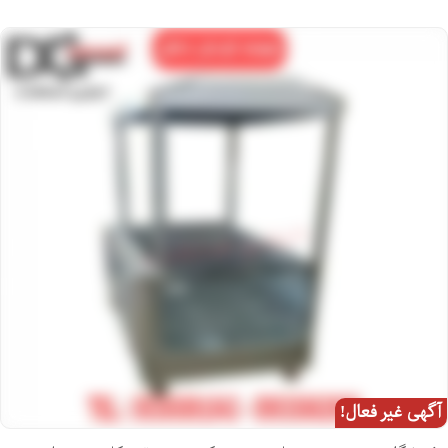
آگهی غیر فعال!