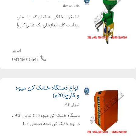
shayan kala
شالیکوب خانگی همانطور که از اسمش
پیداست کلیه نیاز های یک شالی کار را
براورده می نماید. دستگاه شالی کوب برنج
با استفاده از برق مصرفی تکفاز و یا سه
فاز انواع شلتوک های مناطق مختلف آب
امروز
و هوایی را با ...
09148015541
انواع دستگاه خشک کن میوه
و قارچ(g20)
شایان کالا
دستگاه خشک کن میوه G20 شایان کالا ،
در نوع خشک کن نیمه صنعتی و با
ظرفیت کم جهت استفاده در محیط های