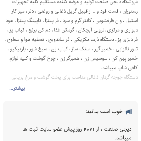
فروشگاه دیجی صنعت تولید و عرضه کننده مستقیم کلیه تجهیزات
رستوران ، فست فود و... از قبیل گریل ذغالی و روغنی ، دنر ، میز کار
استیل ، وان ظرفشویی ، کانتر گرم و سرد ، فر پیتزا ، تاپینگ پیتزا ، هود
دیواری و مرکزی ،ترولی آبچکان ، گرمکن غذا ، دم کن برنج ، کباب پز ،
فر دیزی پز ، دستگاه ذرت مکزیکی ، فر ساندویچ ، تصفیه هوا و سطوح ،
تنور نانوایی ، خمیر گیر ، اسنک ساز ، کباب زن ، سیخ شور ، باربیکیو ،
خمیر پهن کن ، سوسیس زن ، همبرگر زن ، چرخ گوشت و کلیه لوازم
کافی شاپ میباشد.
دستگاه جوجه گردان ذغالی مناسب برای پخت گوشت و مرغ بریانی
بصورت یکدست و طعمی متفاوت با هزینه کم. تولید در ابعاد دلخواه
بیشتر...
مشتری صورت میگیرد.
ویژگی:
خوب است بدانید:
بدنه استیل خشدار
مجهز به دو عدد سینی گالوانیزه برای جلوگیری از ریزش آب گوشت و
دیجی صنعت ، از
2021 روز پیش
عضو سایت ثبت ها
مرغ
میباشد.