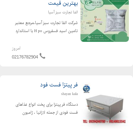
بهترین قیمت
الفا تجارت سبز آسیا
شرکت الفا تجارت سبز آسیا،مرجع معتبر
تامین اسید فسفروس H po با استاندارد
های بین المللی برای: کشاورزی :افزایش
رشد ریشه،مقاومت به خشکی/سرما و
امروز
کنترل آفات (مانند ، Mildium Fusarium)
02176782904
صنعت :...
فر پیتزا فست فود
shayan kala
دستگاه فر پیتزا برای پخت انواع غذاهای
فست فودی از جمله لازانیا ، ژامبون
تنوری ، سیب زمینی تنوری و غیره مورد
استفاده قرار می گیرد. دستگاه فر پیتزا در