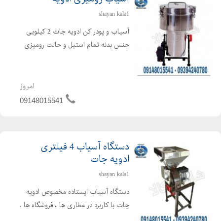
shayan kala1
آسیاب و پودر کن ادویه جات 2 کیلویی
جنس بدنه تمام استیل و حالت رومیزی
دارد از آنجایی که وزن دستگاه کم است در
نتیجه جابجایی دستگاه ادویه نیز براحتی
امکان پذیر می باشد. جنس تیغه ها
امروز
فولادی و بسیار منا...
09148015541
دستگاه آسیاب 4 فیلتری
ادویه جات
shayan kala1
دستگاه آسیاب ایستاده مخصوص ادویه
جات با کاربرد در عطاری ها ، فروشگاه ها ،
رستوران و مغازه ها به بهترین شکل