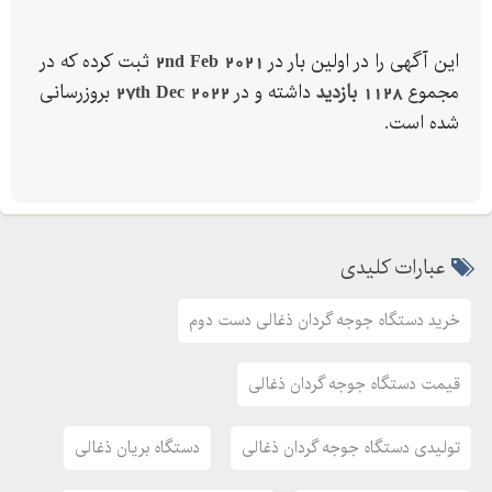
دور شیشه با مقاومت بالا
مجهز به هود استیل با اتصال به مکنده جهت مکش دود
این آگهی را در اولین بار در
2nd Feb 2021
ثبت کرده که در
چرخش اتوماتیک سیخ ها
مجموع
1128 بازدید
داشته و در
27th Dec 2022
بروزرسانی
آدرس دفتر فروش : ارومیه خ عطایی روبروی بانک ملی ساختمان سبز
شده است.
الماس طبقه سوم
برای اطلاعات بیشتر و ثبت سفارش با شماره های زیر تماس بگیرید :
عبارات کلیدی
وبسایت : dgsanaat
آدرس تلگرام : dgsanaat
خرید دستگاه جوجه گردان ذغالی دست دوم
اینستاگرام : dgsanaat
ارسال دستگاه به سراسر کشور در اسرع وقت.
قیمت دستگاه جوجه گردان ذغالی
تولیدی دستگاه جوجه گردان ذغالی
دستگاه بریان ذغالی