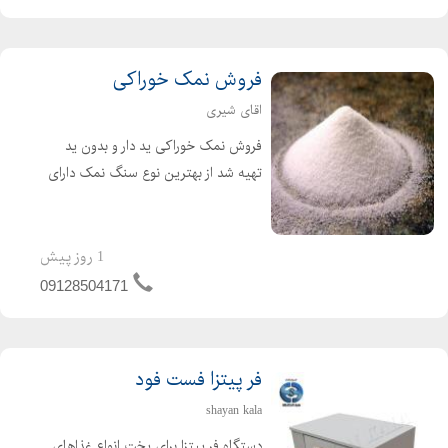
فروش نمک خوراکی
اقای شیری
فروش نمک خوراکی ید دار و بدون ید
تهیه شد از بهترین نوع سنگ نمک دارای
خلوص بالای 99درصد
1 روز پیش
09128504171
فر پیتزا فست فود
shayan kala
دستگاه فر پیتزا برای پخت انواع غذاهای