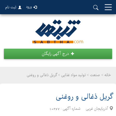
ورود
ثبت نام
درج آگهی رایگان
خانه >
صنعت
>
تولید مواد غذایی > گریل ذغالی و روغنی
گریل ذغالی و روغنی
آذربایجان غربی
شماره آگهی :
10267