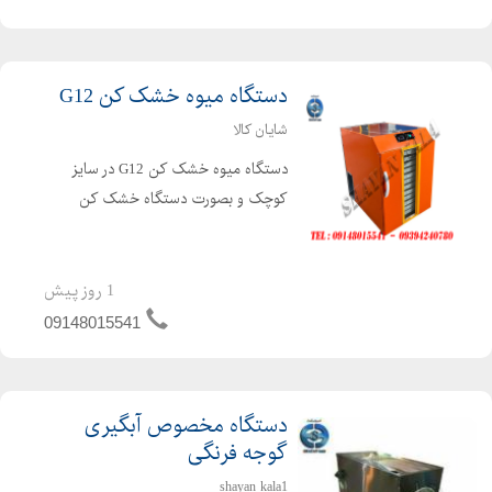
دستگاه میوه خشک کن G12
شایان کالا
دستگاه میوه خشک کن G12 در سایز
کوچک و بصورت دستگاه خشک کن
خانگی می باشد. دستگاه خشک کن
بعلاوه بر خشک کن میوه می توان بعنوان
خشک کن سبزی ، خشک کن قارچ ،
1 روز پیش
خشک کن ادویه بصورت خشک کن
09148015541
خانگی استفاده نم...
دستگاه مخصوص آبگیری
گوجه فرنگی
shayan kala1