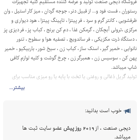
فروشگاه دیجی صنعت تولید و عرضه کننده مستقیم کلیه تجهیزات
رستوران ، فست فود و... از قبیل دنر ، جوجه گردان ، میز کار استیل ، وان
ظرفشویی ، کانتر گرم و سرد ، فر پیتزا ، تاپینگ پیتزا ، هود دیواری و
مرکزی ،ترولی آبچکان ، گرمکن غذا ، دم کن برنج ، کباب پز ، فر دیزی پز
، دستگاه ذرت مکزیکی ، فر ساندویچ ، تصفیه هوا و سطوح ، تنور
نانوایی ، خمیر گیر ، اسنک ساز ، کباب زن ، سیخ شور ، باربیکیو ، خمیر
پهن کن ، سوسیس زن ، همبرگر زن ، چرخ گوشت و کلیه لوازم کافی
شاپ میباشد.
تولید گریل ذغالی و روغنی یا تخت با پایه یا رو میزی مناسب برای
رستوران و فست فود ها در ابعاد مختلف به دلخواه مشتری صورت
بیشتر...
میگیرد.
ویژگی ها:
خوب است بدانید:
جنس بدنه استیل ضد زنگ
دارای شمعک
دیجی صنعت ، از
2019 روز پیش
عضو سایت ثبت ها
جا گیری فضای کم
میباشد.