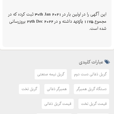
ذغال مرغوب
رویه پخت از جنس چدن
این آگهی را در اولین بار در
30th Jan 2021
ثبت کرده که در
آدرس دفتر فروش : ارومیه خ عطایی روبروی بانک ملی ساختمان سبز
مجموع
1175 بازدید
داشته و در
27th Dec 2022
بروزرسانی
الماس طبقه سوم
شده است.
برای اطلاعات بیشتر و ثبت سفارش با شماره های زیر تماس بگیرید :
وبسایت : dgsanaat
عبارات کلیدی
آدرس تلگرام : dgsanaat
اینستاگرام : dgsanaat
گریل ذغالی دست دوم
گریل نیمه صنعتی
ارسال دستگاه به سراسر کشور در اسرع وقت.
دستگاه گریل همبرگر
همبرگر ذغالی
گریل تخت
قیمت گریل تخت
قیمت گریل ذغالی