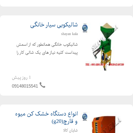
ساعت و مخزن وبدنه تم...
شالیکوبی سیار خانگی
shayan kala
شالیکوب خانگی همانطور که از اسمش
پیداست کلیه نیاز های یک شالی کار را
براورده می نماید. دستگاه شالی کوب برنج
با استفاده از برق مصرفی تکفاز و یا سه
فاز انواع شلتوک های مناطق مختلف آب
1 روز پیش
و هوایی را با ...
09148015541
انواع دستگاه خشک کن میوه
و قارچ(g20)
شایان کالا