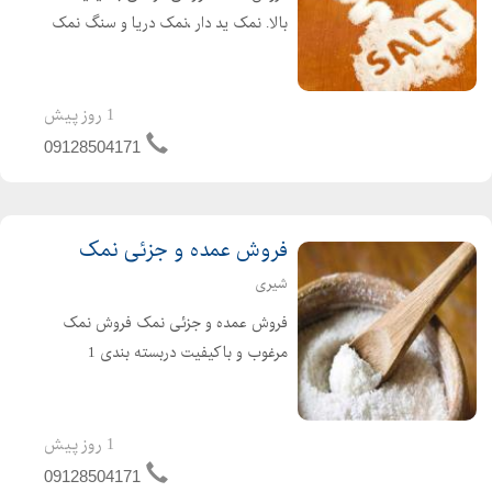
بالا. نمک ید دار ،نمک دریا و سنگ نمک
از جمله نمک های خوراکی و پر طرفدار
هستند. سنگ نمک با داشتن 84عنصر
مفید بعنوان بهترین نمک خوراکی به
1 روز پیش
تایید پزشکان میباشد.
09128504171
فروش عمده و جزئی نمک
شیری
فروش عمده و جزئی نمک فروش نمک
مرغوب و باکیفیت دربسته بندی 1
کیلویی و 25کیلویی بصورت عمده و
جزئی مستقیم از کارخانه وبدون واسطه
1 روز پیش
09128504171