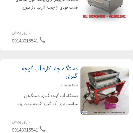
فست فودی از جمله لازانیا ، ژامبون
تنوری ، سیب زمینی تنوری و غیره مورد
استفاده قرار می گیرد. دستگاه فر پیتزا در
انواع مختلف صندوقی ، ریلی ، آجری ،
1 روز پیش
سنگی ، تنوری...
09148015541
دستگاه چند کاره آب گوجه
گیری
shayan kala
دستگاه آب گوجه گیری دستگاهی
مناسب برای آب گیری گوجه جهت رب
گوجه ، آب لیمو ، آب انگور ، آب غوره ،
آب آلوزرد برای لواشک و آب انار دانه شده
1 روز پیش
و آب سیب با ظرفیت 500 تا 700 کیلو در
09148015541