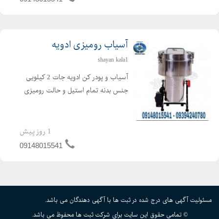
برای خشک کردن انواع میوه جات ،...
آسیاب رومیزی ادویه
shayan kala1
آسیاب و پودر کن ادویه جات 2 کیلویی
جنس بدنه تمام استیل و حالت رومیزی
دارد از آنجایی که وزن دستگاه کم است در
نتیجه جابجایی دستگاه ادویه نیز براحتی
امکان پذیر می باشد. جنس تیغه ها
1 روز پیش
فولادی و بسیار منا...
09148015541
مسئولیت آگهی های درج شده در ثبت ها با آگهی دهندگان می باشد.
© تمامی حقوق این سایت برای شرکت ثبت ها محفوظ می باشد.