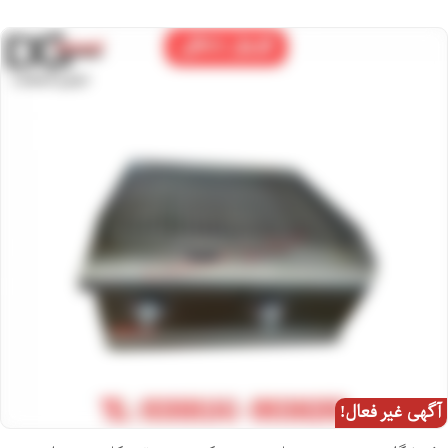
آگهی غیر فعال!