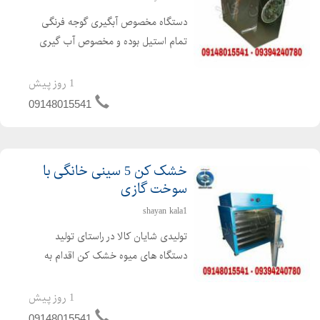
دستگاه مخصوص آبگیری گوجه فرنگی
تمام استیل بوده و مخصوص آب گیری
گوجه با قدرت موتور 3 اسب اتومات .
توانایی جدا سازی تفاله و تخم گوجه از
1 روز پیش
آب گوجه که در صورت نیاز کشاورزان
09148015541
محترم تخمه جدا شده تفاله گو...
خشک کن 5 سینی خانگی با
سوخت گازی
shayan kala1
تولیدی شایان کالا در راستای تولید
دستگاه های میوه خشک کن اقدام به
تولید میوه خشک کن خانگی نموده که
مشکل خشک کردن میوه را در خانه حل
1 روز پیش
می کند . دستگاه خشک کن میوه مناسب
09148015541