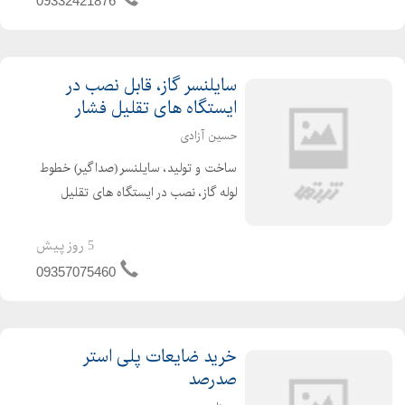
09332421876
سایلنسر گاز، قابل نصب در
ایستگاه های تقلیل فشار
حسین آزادی
ساخت و تولید، سایلنسر (صداگیر) خطوط
لوله گاز، نصب در ایستگاه های تقلیل
فشار شهری و نواحی استانها , جهت کم
کردن نویز ریدکشن و توبرو لنت ( سایلنسر
5 روز پیش
گاز، قابل نصب در ایستگاه های تقلیل
09357075460
فشار )
خرید ضایعات پلی استر
صدرصد