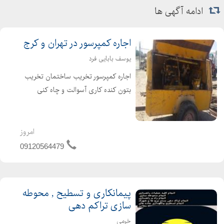
ادامه آگهی ها
اجاره کمپرسور در تهران و کرج
یوسف بابایی فرد
اجاره کمپرسور تخریب ساختمان تخریب
بتون کنده کاری آسوالت و چاه کنی
تخریب سنگ با کمپرسور بادی با حمل
نخاله
امروز
09120564479
پیمانکاری و تسطیح , محوطه
سازی تراکم دهی
خرمی