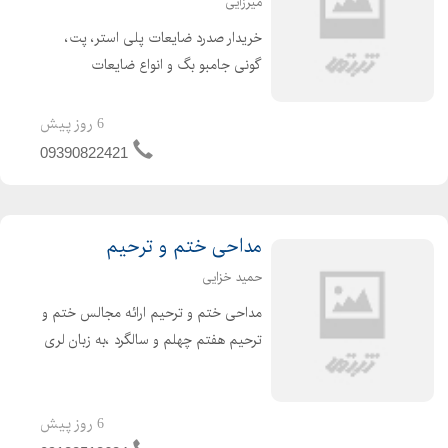
میرزایی
خریدار صدرد ضایعات پلی استر، پت،
گونی جامبو بگ و انواع ضایعات
پلاستیک به صورت نقدی به شرط صدرد
پلی استر یا علی
6 روز پیش
09390822421
مداحی ختم و ترحیم
حمید خزایی
مداحی ختم و ترحیم ارائه مجالس ختم و
ترحیم هفتم چهلم و سالگرد ،به زبان لری
و لکی فارسی دشتی با قیمت مناسب و
کیفیت عالی برای اطلاعات بیشتر تماس
بگیرید.
6 روز پیش