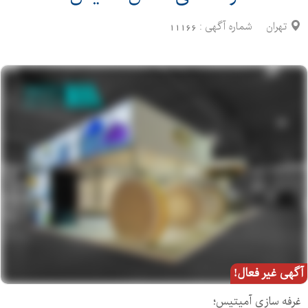
تهران
شماره آگهی :
11166
آگهی غیر فعال!
غرفه سازی آمیتیس؛