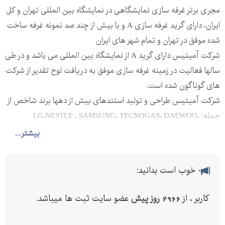
مجری برتر غرفه سازی نمایشگاهی در نمایشگاه بین المللی تهران و کل
ایران، دارای گرید غرفه سازی A و با بیش از چند صد نمونه غرفه ساخت
شده موفق در تهران و تمام شهر های ایران
شرکت آمیتیس دارای گرید A از نمایشگاه بین المللی می باشد و در طی
سالها فعالیت در زمینه غرفه سازی موفق به دریافت لوح تقدیر از شرکت
های گوناگون شده است.
شرکت آمیتیس طراحی و تولید استندهای بیش از دهها برند شاخص از
جمله: LG،NESTLE ، SAMSUNG، TECNOGAS، DAEWOO،
CAMEL، BRAUN، SNOWA، PAMPERS، HEAD&SHOULDERS،
بیشتر...
OGENERAL، GREE را بر عهده داشته است.
مشاهده نمونه غرفه سازی نمایشگاهی ساخته شده توسط آمیتیس در
خوب است بدانید:
وبسایت
کاربر ، از
2966 روز پیش
عضو سایت ثبت ها میباشد.