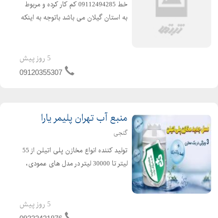
خط 09112494285 کم کار کرده و مربوط
به استان گیلان می باشد باتوجه به اینکه
خط زیاد استفاده نشده با قیمت توافقی
به فروش می رسد .
5 روز پیش
09120355307
منبع آب تهران پلیمر یارا
گنجی
تولید کننده انواع مخازن پلی اتیلن از 55
لیتر تا 30000 لیتر در مدل های عمودی،
افقی، زیر پله ایی، آسانرو، نیسانی،
مکعبی، وان و ... تولید شده با مواد اولیه
فود گرید مناسب آب شرب مقاوم در برابر
5 روز پیش
نور خور...