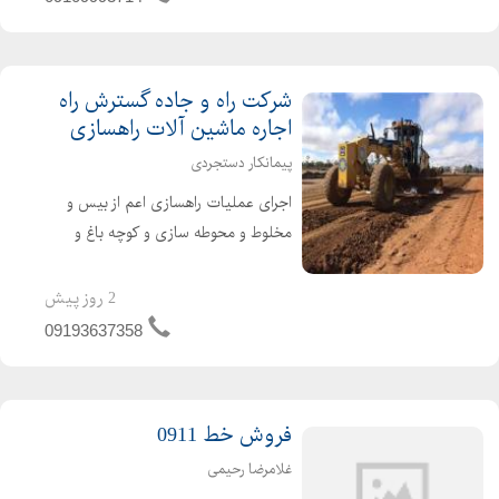
شرکت راه و جاده گسترش راه
اجاره ماشین آلات راهسازی
پیمانکار دستجردی
اجرای عملیات راهسازی اعم از بیس و
مخلوط و محوطه سازی و کوچه باغ و
تسطیح جاده و آسفالت سرد و گرم و...
کرج چهارباغ و سهیلیه و کردان و .... با
2 روز پیش
رزومه موفق با بیش از 30سال کار
09193637358
درمنطقه ( پیمانکار راهسا...
فروش خط 0911
غلامرضا رحیمی