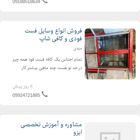
09188518634
فروش انواع وسایل فست
فودی و کافی شاپ
مهدی
تمام اجناس یک کافه فست فود همه چیز
در حد نو هست چند ماهی بیشتر کار
نکردند به دلیل جابهجایی محل زندگی
مجبور شدم بفروشم
6 روز پیش
09924721885
مشاوره و آموزش تخصصی
ایزو