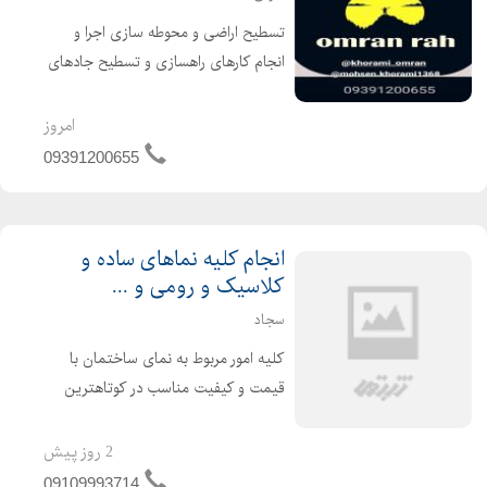
تسطیح اراضی و محوطه سازی اجرا و
انجام کارهای راهسازی و تسطیح جادهای
معادن انجام کلیه پروژه های عمرانی و
راهسازی با بهترین و منصفترین
امروز
دستگاههای موجود با کیفیت و نازلترین
09391200655
قیمت مشاوره و بازدید از پر...
انجام کلیه نماهای ساده و
کلاسیک و رومی و ...
سجاد
کلیه امور مربوط به نمای ساختمان با
قیمت و کیفیت مناسب در کوتاهترین
زمان ممکن در هر مکان از ایران که باشد
انجام میدم انجام کلیه نماهای ساده و
2 روز پیش
کلاسیک و رومی و ...
09109993714