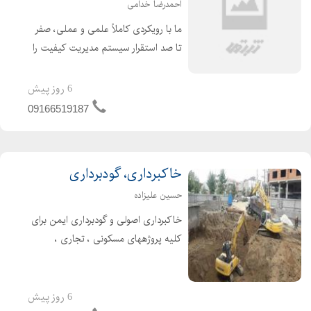
احمدرضا خدامی
ما با رویکردی کاملاً علمی و عملی، صفر
تا صد استقرار سیستم مدیریت کیفیت را
متناسب با شرایط واقعی کسب و کار شما
راهبری می کنیم. تمرکز ما بر ایجاد
6 روز پیش
سیستمی است که از نقطه شروع تا
09166519187
دریافت گواهینامه، همراه...
خاکبرداری، گودبرداری
حسین علیزاده
خاکبرداری اصولی و گودبرداری ایمن برای
کلیه پروژههای مسکونی ، تجاری ،
صنعتی و زیرزمینی · تخریب کنترلشده
سازههای بتنی ، فلزی و آجری با رعایت
کامل استانداردهای ایمنی · عملیات
6 روز پیش