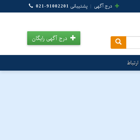
درج آگهی
|
پشتیبانی
021-91002201
درج آگهی رایگان
.
ارتباط