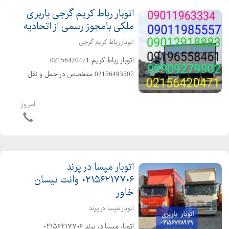
اتوبار رباط کریم گرجی باربری
ملکی بامجوز رسمی از اتحادیه
اتوبار رباط کریم گرجی
️اتوبار رباط کریم️ 02156420471 ️
02156493507 ️متخصص در حمل و نقل
اثاثیه منزل وجهیزیه و مبلمان و شرکتها
و غیره ️سرویس دهی به تمام نقاط کشور
امروز
️باکادر مجرب و کارگران ماهر و کار بلد و
حرفهای...
اتوبار مپسا در پرند
۰۲۱۵۶۲۱۷۷۰۶ وانت نیسان
خاور
اتوبار مپسا در پرند
️اتوبار مپسا در پرند ۰۲۱۵۶۲۱۷۷۰۶ ️