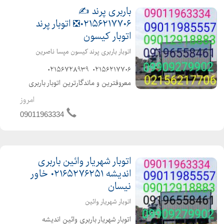
باربری پرند ✍️
۰۲۱۵۶۲۱۷۷۰۶❎ اتوبار پرند
اتوبار کیسون
اتوبار باربری پرند کیسون مپسا ناصرین
️️۰۲۱۵۶۲۱۷۷۰۶ ️ ۰۲۱۵۶۷۲۸۹۳۹ ️
معروفترین و ماندگارترین اتوبار باربری
پرند متخصص در حمل و نقل اثاثیه منزل
امروز
وجهیزیه و مبلمان و شرکتها و غیره باکادر
09011963334
مجرب و کارگران ماهر و آذری زبان با...
اتوبار شهریار وائین باربری
اندیشه ۰۲۱۶۵۲۷۶۲۵۱ خاور
نیسان
اتوبار شهریار وائین
️اتوبار شهریار باربری وائین اندیشه