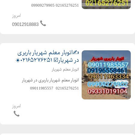
02165276251 ️09909279905
️09909279902 ️09011985557
امروز
️09012918883 ️09011963334
09012918883
️09196558461 ️09331019104
️09127291159 ️09122085227 ️متخصص
در ...
✍️اتوبار معلم شهریار باربری
در شهریار☑️ ۰۲۱۶۵۲۷۶۲۵۱☀️
اتوبار معلم شهریار
اتوبار معلم شهریار باربری در شهریار
02165276251 ️ 09011985557 ️
09196558461 وانت️ نیسان ️خاور ️سرویس
دهی به تمام نقاط شهر و حومه شهر با
امروز
ماشینهای مسقف و موکت شده و پتو دار
متخصص در ...