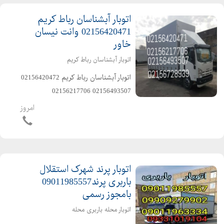
اتوبار آبشناسان رباط کریم
02156420471 وانت نیسان
خاور
اتوبار آبشناسان رباط کریم
اتوبار آبشناسان رباط کریم ️02156420472
️02156493507 ️02156217706
️02156728939 ️02165276251
امروز
️09011985557 ️09012918883
️09909279905 ️09909279902
اتوبار پرند شهرک استقلال
باربری پرند09011985557
بامجوز رسمی
اتوبار محله باربری محله