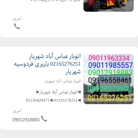
۰۲۱۵۶۴۹۳۵۰۷ ۰۹۱۲۲۰۸۵۱۲۷ ️
۰۹۱۲۷۲۹۱۱۵۹ ⬅️متخصص در حمل و نقل
اثاثیه منزل وجهیزیه و مبلمان و شرکتها
امروز
و غیره ⬅️باکادر مجرب و کارگران ماهر و
کا...
اتوبار عباس آباد شهریار
02165276251 باربری فردوسیه
شهریار
اتوبار عباس آباد شهریار
◀️اتوبار عباس آباد شهریار▶️
◀️02165276251 ◀️02156420471
◀️02156493507 ◀️02156217706
امروز
◀️09011985557 ◀️09012918883
09012918883
◀️09196558461 ️متخصص در حمل و نقل
اثاثیه منزل وجهیزیه و مبلمان و شرکتها