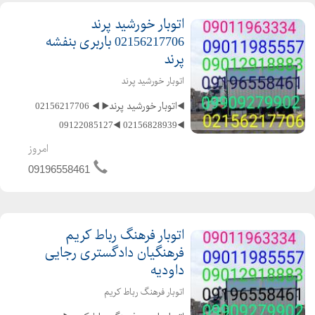
و غ...
اتوبار خورشید پرند
02156217706 باربری بنفشه
پرند
اتوبار خورشید پرند
◀️اتوبار خورشید پرند▶️ ◀️ 02156217706
◀️02156828939 ◀️09122085127
◀️09127291159 ️متخصص در حمل و نقل
امروز
اثاثیه منزل وجهیزیه و مبلمان و شرکتها
09196558461
و غیره ️باکادر مجرب و کارگران ماهر و کار
بلد و حر...
اتوبار فرهنگ رباط کریم
فرهنگیان دادگستری رجایی
داودیه
اتوبار فرهنگ رباط کریم