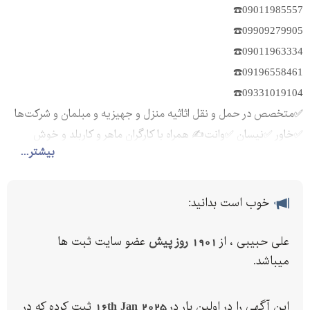
09011985557☎️
09909279905☎️
09011963334☎️
09196558461☎️
09331019104☎️
✅️متخصص در حمل و نقل اثاثیه منزل و جهیزیه و مبلمان و شرکت‌ها
✅️خاور ✅️نیسان ✅️وانت✍️ همراه با کارگران ماهر و کاربلد و خوش
بیشتر...
اخلاق و آذری زبان
✍️سرویس دهی به تمام نقاط شهر و حومه شهر ✅️
خوب است بدانید:
علی حبیبی ، از
1901 روز پیش
عضو سایت ثبت ها
میباشد.
این آگهی را در اولین بار در
16th Jan 2025
ثبت کرده که در