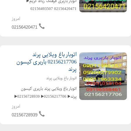
️اتوبار باربری فرهنگ رباط کریم▶️
️02156420471 ️02156493507
️02156217706 ️02165276251
امروز
️09196558461 ️09011963334
02156420471
️09909279905 ️متخصص در حمل و نقل
اثاثیه منزل وجهیزیه و مبلمان و شرکته...
اتوبار باغ ویلایی پرند
02156217706 باربری کیسون
پرند
اتوبار باغ ویلایی پرند
️اتوبار باغ ویلایی پرند باربری کیسون
پرند▶️ ️02156217706▶️ ️02156728939▶️
️02156420471▶️ ️02156493507▶️
امروز
️02165276251▶️ ️09196558461▶️
02156728939
️09011985557▶️ ️09012918883▶️