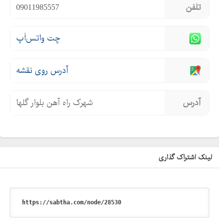
تلفن
09011985557
چت واتس‌اَپ
آدرس روی نقشه
آدرس
شهرک راه آهن بلوار گلها
لینک اشتراک گذاری