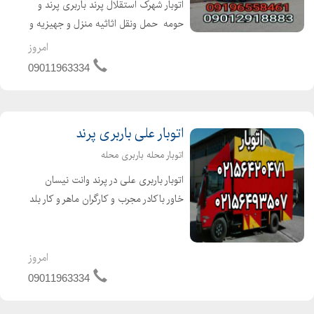
️اتوبار شهرک استقلال پرند باربری پرند و
حومه ️ حمل ونقل اثاثیه منزل و جهیزیه و
مبلمان و شرکتها ️️باکادر مجرب و کارگران
امروز
ماهر و کاربلد و خوش اخلاق و آذری زبان️
09011963334
️همراه با ماشینهای مسقف خاور...
اتوبار علی باربری پرند
اتوبار محله باربری محله
اتوبار باربری علی در پرند وانت نیسان
خاور باکادر مجرب و کارگران ماهر و کار بلد
و حرفهای و خوش اخلاق با ماشینهای
مسقف و موکت شده و پتودار و بیمه و
بارنامه مخصوص حمل و نقل اثاثیه منزل
امروز
وجهیزیه و ...
09011963334