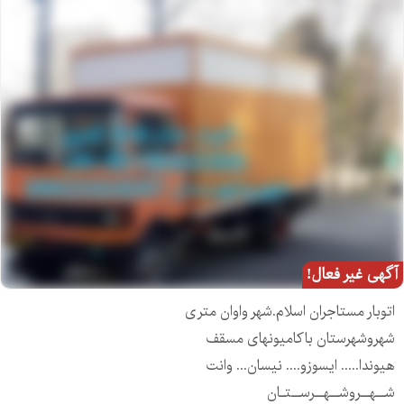
آگهی غیر فعال!
اتوبار مستاجران اسلام.شهر واوان متری
شهروشهرستان باکامیونهای مسقف
هیوندا..... ایسوزو.... نیسان... وانت
شــهــروشــهــرســتـان