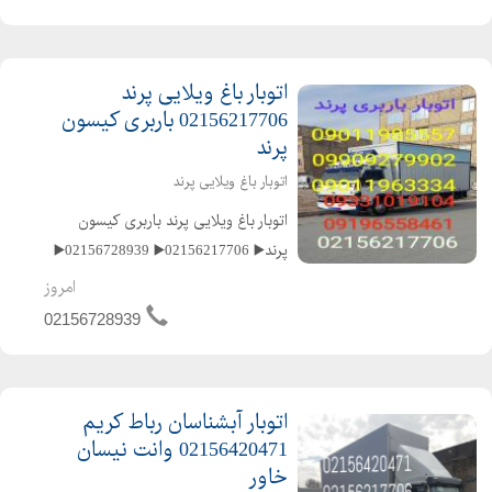
️09909279905 ️متخصص در حمل و نقل
اثاثیه منزل وجهیزیه و مبلمان و شرکته...
اتوبار باغ ویلایی پرند
02156217706 باربری کیسون
پرند
اتوبار باغ ویلایی پرند
️اتوبار باغ ویلایی پرند باربری کیسون
پرند▶️ ️02156217706▶️ ️02156728939▶️
️02156420471▶️ ️02156493507▶️
امروز
️02165276251▶️ ️09196558461▶️
02156728939
️09011985557▶️ ️09012918883▶️
اتوبار آبشناسان رباط کریم
02156420471 وانت نیسان
خاور