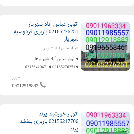
کا...
اتوبار عباس آباد شهریار
02165276251 باربری فردوسیه
شهریار
اتوبار عباس آباد شهریار
◀️اتوبار عباس آباد شهریار▶️
◀️02165276251 ◀️02156420471
◀️02156493507 ◀️02156217706
امروز
◀️09011985557 ◀️09012918883
09012918883
◀️09196558461 ️متخصص در حمل و نقل
اثاثیه منزل وجهیزیه و مبلمان و شرکتها
و غ...
اتوبار خورشید پرند
02156217706 باربری بنفشه
پرند