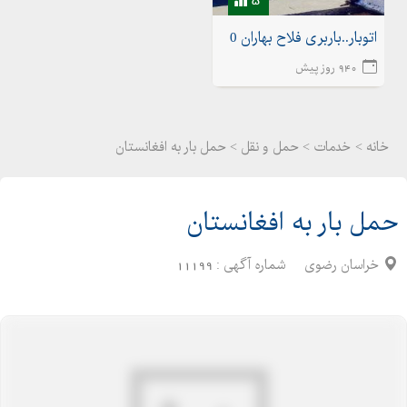
اتوبار..باربری فلاح بهاران 02155175020اتوبار شهرک ولیعصر
940 روز پیش
خانه >
خدمات
>
حمل و نقل > حمل بار به افغانستان
حمل بار به افغانستان
خراسان رضوی
شماره آگهی :
11199