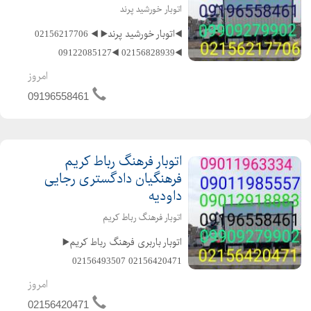
اتوبار خورشید پرند
◀️اتوبار خورشید پرند▶️ ◀️ 02156217706
◀️02156828939 ◀️09122085127
◀️09127291159 ️متخصص در حمل و نقل
امروز
اثاثیه منزل وجهیزیه و مبلمان و شرکتها
09196558461
و غیره ️باکادر مجرب و کارگران ماهر و کار
بلد و حر...
اتوبار فرهنگ رباط کریم
فرهنگیان دادگستری رجایی
داودیه
اتوبار فرهنگ رباط کریم
️اتوبار باربری فرهنگ رباط کریم▶️
️02156420471 ️02156493507
️02156217706 ️02165276251
امروز
️09196558461 ️09011963334
02156420471