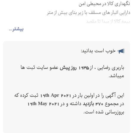
نگهداری کالا در محیطی امن
دارایی انبار های مسقف با زیر بنای بیش از متر
بیمه کالا از مبدا تا مقصد
بیشتر...
بیش از نیم قرن تجربه
جهت استعلام قیمت از طریق سایت و واتس آپ در ارتباط باشیم
https://barbarirezaei.com
خوب است بدانید:
باربری رضایی ، از
1935 روز پیش
عضو سایت ثبت ها
میباشد.
این آگهی را در اولین بار در
19th Apr 2021
ثبت کرده که
در مجموع
470 بازدید
داشته و در
19th May 2021
بروزرسانی شده است.