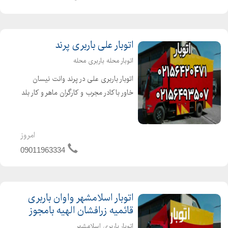
️همراه با ماشینهای مسقف خاور...
اتوبار علی باربری پرند
اتوبار محله باربری محله
اتوبار باربری علی در پرند وانت نیسان
خاور باکادر مجرب و کارگران ماهر و کار بلد
و حرفهای و خوش اخلاق با ماشینهای
مسقف و موکت شده و پتودار و بیمه و
بارنامه مخصوص حمل و نقل اثاثیه منزل
امروز
وجهیزیه و ...
09011963334
اتوبار اسلامشهر واوان باربری
قائمیه زرافشان الهیه بامجوز
اتوبار باربری اسلامشهر