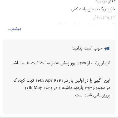
دفتر موسسه
خاور بزرگ نیسان وانت کفی
شهروشهرستان
کارمخصوص حمل ساید بای ساید گاوصندوق
بیشتر...
خوب است بدانید:
اتوبار پرند ، از
1937 روز پیش
عضو سایت ثبت ها میباشد.
این آگهی را در اولین بار در
16th Apr 2021
ثبت کرده که
در مجموع
493 بازدید
داشته و در
16th May 2021
بروزرسانی شده است.