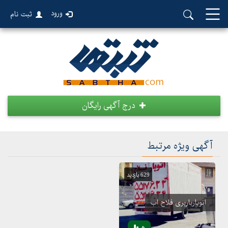
ورود
ثبت نام
درج آگهی رایگان
آگهی ویژه مرتبط
629 بازدید
اتوبارباربری فلاح اب
5