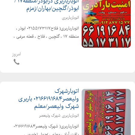
اتوبارباربری درابوذر/منطقه۱۷ /
ابوذر/گلچین/بهاران/زمزم
اتوبارباربری
اتوبارباربری( فلاح۰۲۱۵۵۱۷۳۱۱۷ ابوذر ،
منطقه ۱۷ ، گلچین ، فلاح ، قعله مرغی ،
شهرو شهرستان با بیمه و بارنامه دولتی
)حمل تخصصی بارواثاثیه منزل . ادارات .
امروز
شرکتها شهر و شهرستان با ...
اتوبارشهرک
ولیعصر۰۲۱۶۶۱۹۱۶۸۴ باربری
شهرک ولیعصر/معلم
اتوبارباربری شهرک ولیعصر
اتوبارباربری( شهرک ولیعصر۰۲۱۶۶۱۹۱۶۸۴
یافت آباد ، معلم ، )حمل تخصصی