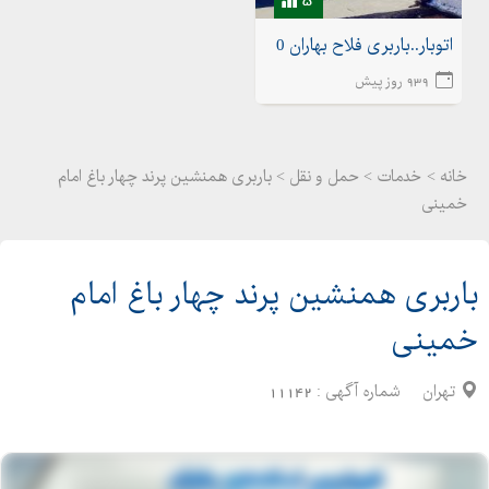
اتوبار..باربری فلاح بهاران 02155175020اتوبار شهرک ولیعصر
939 روز پیش
خانه >
خدمات
>
حمل و نقل > باربری همنشین پرند چهار باغ امام
خمینی
باربری همنشین پرند چهار باغ امام
خمینی
تهران
شماره آگهی :
11142