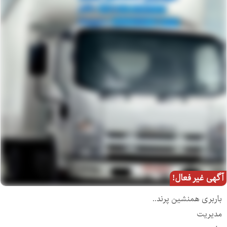
آگهی غیر فعال!
باربری همنشین پرند..
مدیریت