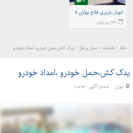
اتوبار..باربری فلاح بهاران 02155175020اتوبار شهرک ولیعصر
942 روز پیش
خانه >
خدمات
>
حمل و نقل > یدک کش،حمل خودرو ،امداد خودرو
یدک کش،حمل خودرو ،امداد خودرو
تهران
شماره آگهی :
10893