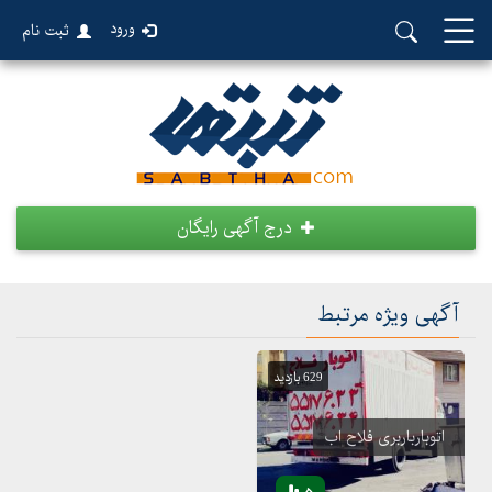
ورود
ثبت نام
درج آگهی رایگان
آگهی ویژه مرتبط
629 بازدید
اتوبارباربری فلاح اب
5