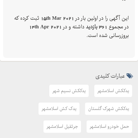
این آگهی را در اولین بار در
15th Mar 2021
ثبت کرده که
در مجموع
361 بازدید
داشته و در
14th Apr 2021
بروزرسانی شده است.
عبارات کلیدی
یدککش اسلامشهر
یدککش نسیم شهر
یدککش شهرک گلستان
یدک کش اسلامشهر
حمل خودرو اسلامشهر
جرثقیل اسلامشهر