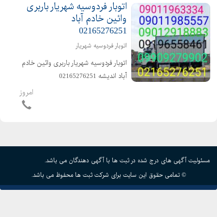
اتوبار فردوسیه شهریار باربری
وائین خادم آباد
02165276251
اتوبار فردوسیه شهریار
️اتوبار فردوسیه شهریار باربری وائین خادم
آباد اندیشه️ ️02165276251 ️
02156420471 ️09196558461 ️
امروز
09012918883 ⬅️متخصص در حمل و نقل
اثاثیه منزل وجهیزیه و مبلمان و شرکتها
و غیر...
مسئولیت آگهی های درج شده در ثبت ها با آگهی دهندگان می باشد.
© تمامی حقوق این سایت برای شرکت ثبت ها محفوظ می باشد.