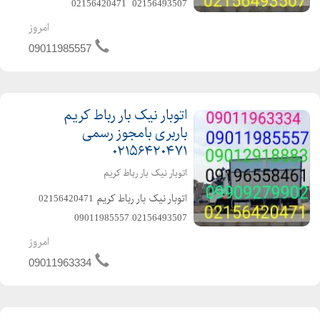
️02156493507 ️ 02156420471
️09909279905 ️ 09011985557 ️متخصص
امروز
در حمل و نقل اثاثیه منزل وجهیزیه و
09011985557
مبلمان و شرکتها و غیره ️باکادر مجرب و
کا...
اتوبار نیک بار رباط کریم
باربری بامجوز رسمی
۰۲۱۵۶۴۲۰۴۷۱
اتوبار نیک بار رباط کریم
️اتوبار نیک بار رباط کریم️ 02156420471 ️
02156493507️ 09011985557️
09909279902️ 09909279905️
امروز
09012918883️ ️متخصص در حمل و نقل
09011963334
اثاثیه منزل وجهیزیه و مبلمان و شرکتها
و غیره ️باکاد...