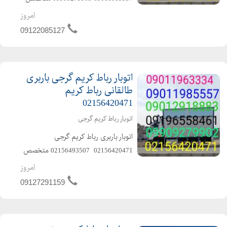
در حمل و نقل اثاثیه منزل وجهیزیه و
امروز
مبلمان و شرکتها و غیره ️باکادر مجرب و
09122085127
پرسنل خوش اخلاق و حرفهای ️با
ماشینهای مسقف ...
اتوبار رباط کریم گرجی باربری
طالقانی رباط کریم
02156420471
اتوبار رباط کریم گرجی
️اتوبار باربری رباط کریم گرجی️️
02156420471 ️️ 02156493507 ️متخصص
در حمل و نقل اثاثیه منزل وجهیزیه و
امروز
مبلمان و شرکتها و غیره ️باکادر مجرب و
09127291159
کارگران ماهر و کار بلد و حرفهای و خوش
اخلاق ...