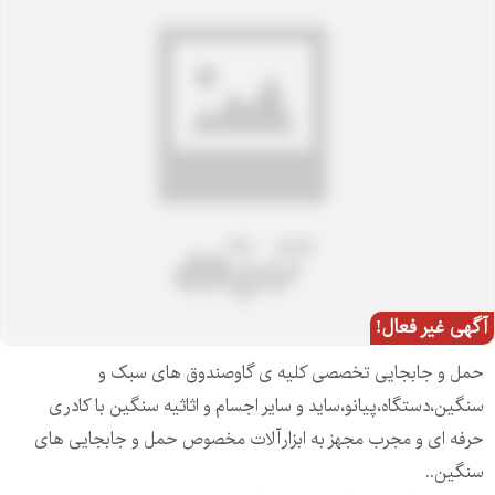
آگهی غیر فعال!
حمل و جابجایی تخصصی کلیه ی گاوصندوق های سبک و
سنگین،دستگاه،پیانو،ساید و سایر اجسام و اثاثیه سنگین با کادری
حرفه ای و مجرب مجهز به ابزارآلات مخصوص حمل و جابجایی های
سنگین..