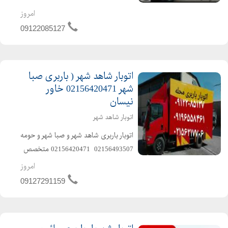
09127291159️ ️متخصص در حمل و نقل
امروز
اثاثیه منزل وجهیزیه و مبلمان و شرکتها
09122085127
و غیره ️باکادر مجرب و کارگران ماهر و کار
بلد و حرف...
اتوبار شاهد شهر ( باربری صبا
شهر 02156420471 خاور
نیسان
اتوبار شاهد شهر
️اتوبار باربری شاهد شهر و صبا شهر و حومه️
️02156493507 ️ 02156420471 ️متخصص
در حمل و نقل اثاثیه منزل وجهیزیه و
امروز
مبلمان و شرکتها و غیره ️باکادر مجرب و
09127291159
کارگران ماهر و کار بلد و حرفها...