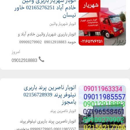
اتوبار شهریار باربری وائین
خادم آباد 02165276251 خاور
نیسان
اتوبار شهریار وائین
اتوبار باربری شهریار وائین خادم آباد و
حومه 09012918883 ️ 09909279902
متخصص در حمل و نقل اثاثیه منزل
امروز
وجهیزیه و مبلمان و شرکتها و غیره باکادر
09012918883
مجرب و پرسنل خوش اخلاق و حرفهای با
ماشینهای ...
اتوبار ناصرین پرند باربری
نیلوفر پرند 02156728939
بامجوز
اتوبار ناصرین پرند
️اتوبار ناصرین پرند باربری نیلوفر پرند️
09011985557 ️09909279905 ️متخصص