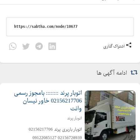
اشتراک گذاری
ادامه آگهی ها
اتوبار پرند :::::::: بامجوز رسمی
02156217706 خاور نیسان
وانت
اتوبار پرند
️اتوبار باربری پرند️ 02156217706 ️
02156728939 ️09122085127 ️