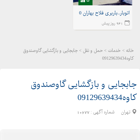
اتوبار..باربری فلاح بهاران 02155175020اتوبار شهرک ولیعصر
941 روز پیش
خانه >
خدمات
>
حمل و نقل > جابجایی و بازگشایی گاوصندوق
کاوه09129639434
جابجایی و بازگشایی گاوصندوق
کاوه09129639434
تهران
شماره آگهی :
10677