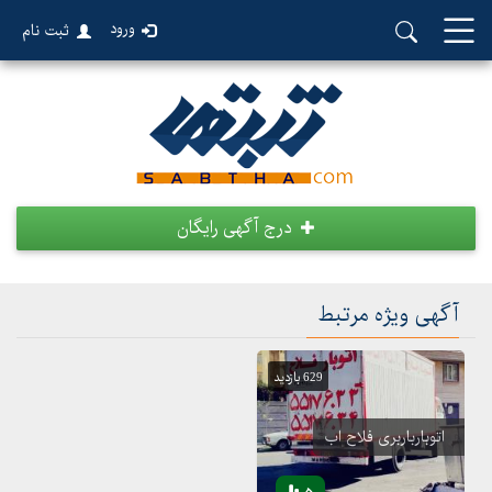
ورود
ثبت نام
درج آگهی رایگان
آگهی ویژه مرتبط
629 بازدید
اتوبارباربری فلاح اب
5