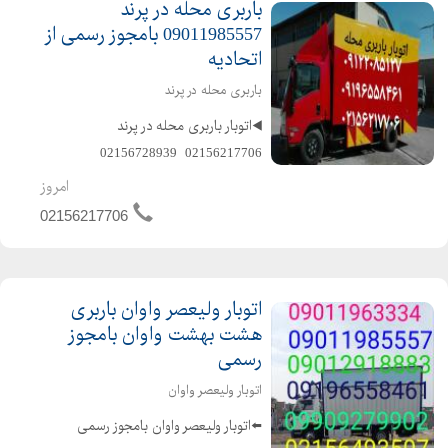
باربری محله در پرند
09011985557 بامجوز رسمی از
اتحادیه
باربری محله در پرند
◀️اتوبار باربری محله در پرند️
02156217706 ️ 02156728939
09011985557 ️ 09196558461
امروز
️معروفترین باربری محله در پرند بامجوز
02156217706
رسمی از اتحادیه ️متخصص در حمل و نقل
اثاثیه ...
اتوبار ولیعصر واوان باربری
هشت بهشت واوان بامجوز
رسمی
اتوبار ولیعصر واوان
⬅️اتوبار ولیعصر واوان بامجوز رسمی️