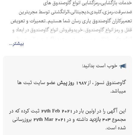
خدمات بازگشایی،رمزگشایی انواع گاوصندوق های
ضدسرقت،رمزی،کلیدی،دیجیتالی،اثرانگشتی توسط مجربترین
تعمیرکاران گاوصندوق یاری رسان شما هستیم..تعمیرات و تعویض
قفل و رمز انواع گاوصندوق..خریدوفروش انواع گاوصندوق در ابعاد و
اندازه های مختلف بصورت نو و دست دوم باکیفیت و قیمت مناسب
بیشتر...
خوب است بدانید:
گاوصندوق نسوز ، از
1987 روز پیش
عضو سایت ثبت ها
میباشد.
این آگهی را در اولین بار در
27th Feb 2021
ثبت کرده که در
مجموع
403 بازدید
داشته و در
27th Mar 2021
بروزرسانی
شده است.