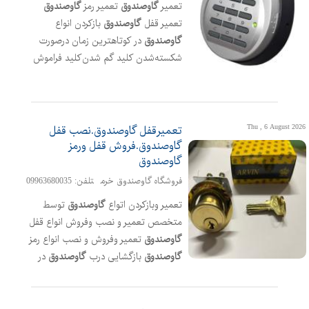
تعمیر
گاوصندوق
تعمیر رمز
گاوصندوق
گاوصندوق
خود را به تیم متخصص ما
تعمیر قفل
گاوصندوق
بازکردن انواع
بسپرید آدرس فروشگاه؛خیابان فلا
گاوصندوق
در کوتاهترین زمان درصورت
طوری،خیابان ال یاسین،چهارراه ال بویه
شکسته‌شدن کلید گم شدن‌کلید فراموش
کردن رمز خرابی قفل یا رمز کافیست با ما
تماس بگیرید تا تکنسین متخصص
گاوصندوق
را برای حل مشکل شما در
کمترین زمان برا ی ارائه بهترین خدمات
Thu , 6 August 2026
تعمیرقفل گاوصندوق.نصب قفل
بفرستیم آدرس فروشگاه؛خیابان آل
گاوصندوق.فروش قفل ورمز
گاوصندوق
یاسین،چهارراه ال بویه
فروشگاه گاوصندوق خرم
تلفن: 09963680035
تعمیر وبازکردن اتواع
گاوصندوق
توسط
متخصص تعمیر و نصب وفروش انواع قفل
گاوصندوق
تعمیر وفروش و نصب انواع رمز
گاوصندوق
بازگشایی درب
گاوصندوق
در
صورت خرابی یا گم کردن کلید یا فراموشی
رمز جهت مشاوره تماس بگیرید آدرس
فروشگاه
گاوصندوق
؛خیابان فلاطوری نبش