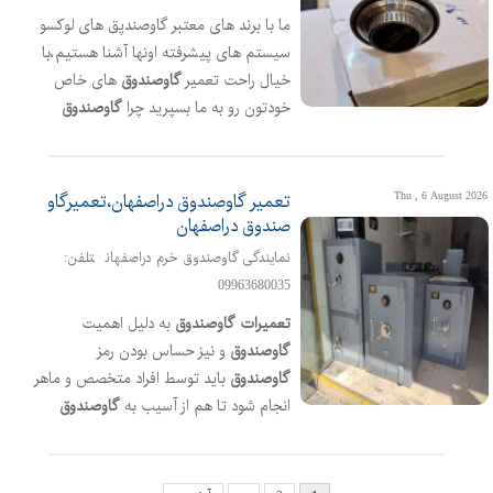
کاوه،خیابان آل یاسین،چهارراه آل بویه
ما با برند های معتبر گاوصندپق های لوکسو
سیستم های پیشرفته اونها آشنا هستیم،با
خیال راحت تعمیر
گاوصندوق
های خاص
خودتون رو به ما بسپرید چرا
گاوصندوق
لوکس خودتون رو به ما بسپرید: -تیم
متخصص با تجربه تعمیر
گاوصندوق
های
خاص -استفاده ازقطعات اصلی و اورجینال
Thu , 6 August 2026
تعمیر گاوصندوق دراصفهان،تعمیرگاو
-ضمانت کیفیت خدمات برای دریافت
صندوق دراصفهان
مشاوره و خدمات تخصصی باما تماس
نمایندگی گاوصندوق خرم دراصفهان
تلفن:
بگیرید
09963680035
تعمیرات
گاوصندوق
به دلیل اهمیت
گاوصندوق
و نیز حساس بودن رمز
گاوصندوق
باید توسط افراد متخصص و ماهر
انجام شود تا هم از آسیب به
گاوصندوق
جلوگیری شود وهم از احتمال سرقت توسط
افراد فرصت طلب پیشگیری به عمل آورید
تیم متخصص ما در فروشگاه
گاوصندوق