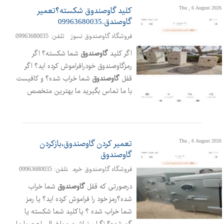
Thu , 6 August 2026
کلید گاوصندوق شکسته؟تعمیر
گاوصندق.09963680035
فروشگاه گاوصندوق نسوز
تلفن: 09963680035
اگر کلید
گاوصندوق
شما شکسته؟ اگر
رمزگاوصندوق‌ خودرافراموش کرده اید؟ اگر
قفل
گاوصندوق
شما خراب شده؟ و کافیست
با ما تماس بگیرید ما بهترین متخصص
اصفهان را به محل شما اعزام میکنیم شما
میتوانید با خیالی آسوده به ما اعتماد کنید
✅زیرا هم کار تضمینی تحویل میدهیم
✅هم از همه مهمتر ما فروشگاه داریم یعنی
Thu , 6 August 2026
تعمیر کردن گاوصند‌وق،بازکردن
سیار نیستیم آدرس فروشگاه:خیابان
گاوصندوق
فلاطوری،چهارراه آل بویه
فروشگاه گاوصندوق خرم
تلفن: 09963680035
درصورتی که قفل
گاوصندوق
شما خراب
شده؟رمز خود را فراموش کرده اید؟ یا رمز
شما خراب شده ؟ یاکلید شما شکسته یا