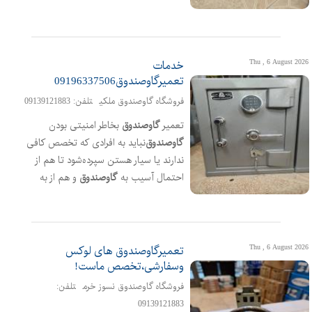
تعمیر
گاوصندوق
را دارند و سیار نیستند
پس با خیال آسوده میتوانید
تعمیرات
گاوصندوق
‌خود را به ما بسپردی با ضمانت
آدرس فروشگاه
گاوصندوق
‌نسور؛اتوبان
Thu , 6 August 2026
خدمات
کاوه،خیابان آل یاسین،چهارراه آل بویه
تعمیرگاوصندوق09196337506
فروشگاه گاوصندوق ملکی
تلفن: 09139121883
تعمیر
گاوصندوق
بخاطر امنیتی بودن
گاوصندوق
‌نباید به افرادی که تخصص کافی
ندارند یا سیار هستن سپرده‌شود تا هم از
احتمال آسیب به
گاوصندوق
و هم از به
خطر افتادن اموال و دارایی خود پیشگیری
کنید تیم متخصص ما آماده ارائه خدمات
تخصص و
تعمیرات
تخصص انواع
گاوصندوق
در کمترین زمان و در محل شما
Thu , 6 August 2026
تعمیرگاوصندوق های لوکس
هستند کافیست با فروشگاه ما تماس
وسفارشی،تخصص ماست!
بگیرید تا تیم خود را به محل شما
فروشگاه گاوصندوق نسوز خرم
تلفن:
اعزام‌نماییم آدرس فروشگاه؛اتوبان
09139121883