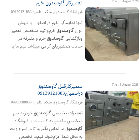
Thu , 6 August 2026
تعمیرکار گاوصندوق خرم
چهارراه آل یاسین
فروشگاه گاوصندوق ملکی
تلفن: 09139121883
تنها نمایندگی خرم در اصفهان با فروش
انواع
گاوصندوق
خرم‌و تیم متخصص تعمیر
وبازگشایی
گاوصندوق
خرم و متفرقه در
خدمت همشهریان گرامی میباشد تیم ما با
بیش از 18سال سابقه فعالیت و همکاری با
شرکت خرم‌در خدمت شما عزیزان میباشد
آدرس نمایندگی خرم:اصفهان،اتوبان
چمران،خیابان ال یاسین،چهارراه آل بویه
Thu , 6 August 2026
تعمیرکارقفل گاوصندوق
دراصفهان09139121883
فروشگاه گاوصندوق ملکی
تلفن: 09963680035
تعمیرات
تخصصی
گاوصندوق
خودرابه تیم
متخصص ما بسپرید کاغیست با فروشگاه
گاوصندوق
ما تماس بگیرید تا در اسرع وقت
به مخل شما اعزام‌شوند تیم‌ما تخصص