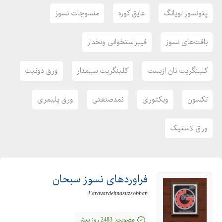
#sobhangesket
پتونسوز لویانگ
عایق کوره
منسوجات نسوز
بافت‌های نسوز
فیبراستخوانی ونخدار
کلینگریت نان ازبست
کلینگریت سیمدار
ورق دونیت
تکسون
ویکتوری
نمدصنعتی
ورق پلیمری
ورق لاستیک
فراوردهای نسوز سبحان
Faravardehnasuzsobhan
عضویت:
2483 روز پیش