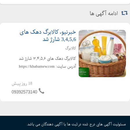
ادامه آگهی ها
خبرنیو، کالابرگ دهک های
3,4,5,6 شارژ شد
کالابرگ
کالابرگ دهک های ۳,۴,۵,۶ شارژ شد
آدرس سایت: https://khabarnew.com
کانال بله : https://ble.ir/khabarnew_com
اخبار فوری و لحظه ای در لحظه با خبر
18 روز پیش
شوید بهترین سایت های خبری ایران
09392573140
تیتر جدیدترین و ...
مسئولیت آگهی های درج شده در ثبت ها با آگهی دهندگان می باشد.