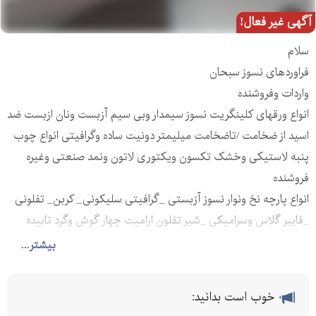
آگهی غیر فعال!
سلام
فراوردهای نسوز سبحان
واردات وفروشنده
انواع ورقهای کلینگریت نسوز سیمدار وبی سیم آزبست ونان ازبست ضد
اسید از ضخامت /تاضخامت میلیمتر دونیت ساده وگرافیتی انواع چوب
پنبه لاستیکی وخشک تکسون ویکتوری لاتون ونمد صنعتی وغیره
فروشنده
انواع پارچه نخ ونوار نسوز آزبستی _گرافیتی سلیکونی_ کربن_ تفلونی
_فایبر گلاس وسرامیکی _شیر تفلون ارامیت چهار گوش وگرد تابیده
میکا پتو نسوز وپیپر وپنبه نسوز
بیشتر...
فروش انواع لاستیک منجیددار وکتان وساده و ضد روغن وضد اسیدو
تسمه نقاله دیافراگم وایتون سیلیکون وغیره
خوب است بدانید:
فروش انواع پلیمرها ورق ومیلگرد تفلون پلی امید پلی تیلن پلی