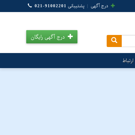
درج آگهی
|
پشتیبانی
021-91002201
درج آگهی رایگان
.
ارتباط