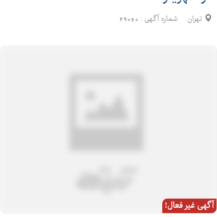
تهران
شماره آگهی :
29060
آگهی غیر فعال!