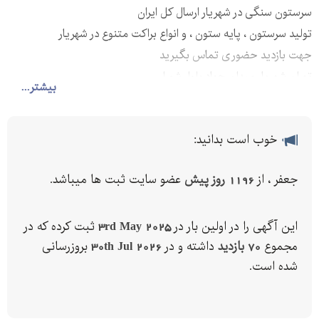
سرستون سنگی در شهریار ارسال کل ایران
تولید سرستون ، پایه ستون ، و انواع براکت متنوع در شهریار
جهت بازدید حضوری تماس بگیرید
تهران شهریار میدان جهاد بلوار شورا
بیشتر...
خوب است بدانید:
جعفر ، از
1196 روز پیش
عضو سایت ثبت ها میباشد.
این آگهی را در اولین بار در
3rd May 2025
ثبت کرده که در
مجموع
70 بازدید
داشته و در
30th Jul 2026
بروزرسانی
شده است.