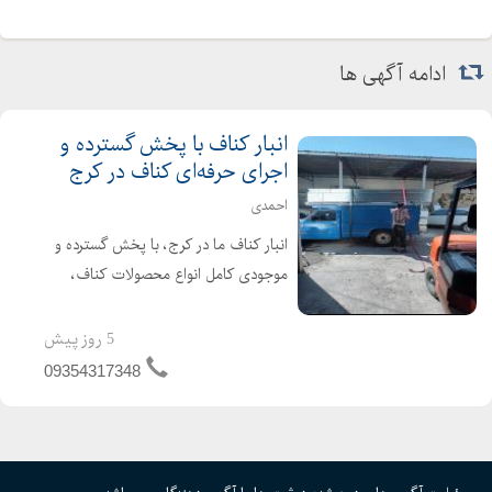
ادامه آگهی ها
انبار کناف با پخش گسترده و
اجرای حرفه‌ای کناف در کرج
احمدی
انبار کناف ما در کرج، با پخش گسترده و
موجودی کامل انواع محصولات کناف،
بهترین انتخاب شما برای تامین نیازهای
سقف کاذب است. تولید سازه گالوانیزه با
5 روز پیش
کیفیت بالا و اجرای تخصصی کناف توسط
09354317348
تیم حرفهای، تضمی...