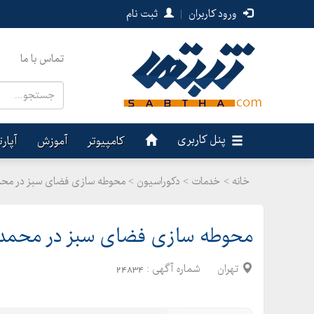
ورود کاربران
|
ثبت نام
تماس با ما
پنل کاربری
کامپیوتر
آموزش
آپار
خانه >
خدمات
>
دکوراسیون > محوطه سازی فضای سبز در مح
محوطه سازی فضای سبز در محمد
تهران
شماره آگهی :
24834