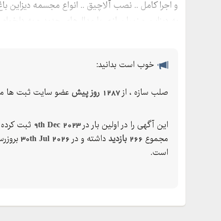
و اجرا کامل .. نصب آلاچیق .. انواع مجسمه دیزاین باغ
به دیزاین و زیبا سازی با مدال‌های جدید و به دلخوا
خوب است بدانید:
صلب سازه ، از
1287 روز پیش
عضو سایت ثبت ها می
این آگهی را در اولین بار در
9th Dec 2023
ثبت کرده ک
مجموع
266 بازدید
داشته و در
30th Jul 2026
بروزرس
است.