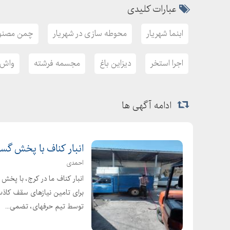
عبارات کلیدی
ابنما شهریار
محوطه سازی در شهریار
چمن مصنوع
اجرا استخر
دیزاین باغ
مجسمه فرشته
واش ب
ادامه آگهی ها
انبار کناف با پخش گست
احمدی
انبار کناف ما در کرج، با پخش
برای تامین نیازهای سقف کاذب 
توسط تیم حرفهای، تضمی...