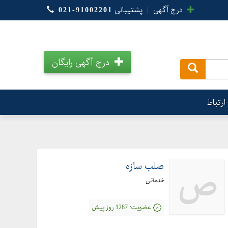
درج آگهی
|
پشتیبانی
021-91002201
درج آگهی رایگان
.
ارتباط
صلب سازه
ص
خدماتی
عضویت:
1287 روز پیش