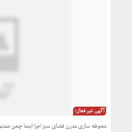
آگهی غیر فعال!
محوطه سازی مدرن فضای سبز اجرا ابنما چمن مصنو