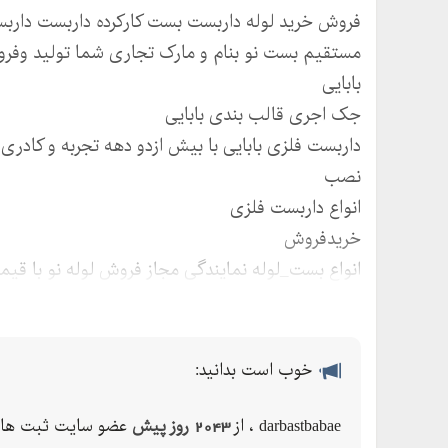
ٰٰٰٰٰفروش خرید لوله داربست بست کارکرده داربست دا
مستقیم بست نو بنام و مارک تجاری شما تولید وفر
بابایی
جک اجری قالب بندی بابایی
داربست فلزی بابایی با بیش ازدو دهه تجربه و کادری
نصب
انواع داربست فلزی
خریدفروش
انواع بست_لوله نمایندگی مجاز فروش لوله نو با قی
ارسال به سراسر کشور
ارتباط با ما:
خوب است بدانید:
darbastbabae ، از
2043 روز پیش
عضو سایت ثبت ها 