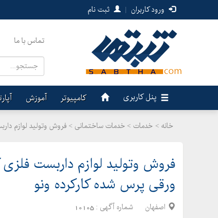
ورود کاربران
|
ثبت نام
تماس با ما
پنل کاربری
کامپیوتر
آموزش
آپار
خانه >
خدمات
>
خدمات ساختمانی > فروش وتولید لوازم داربس
فروش وتولید لوازم داربست فلزی 
ورقی پرس شده کارکرده ونو
اصفهان
شماره آگهی :
10105