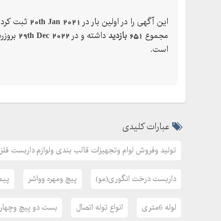
این آگهی را در اولین بار در
20th Jan 2021
ثبت کرده
مجموع
651 بازدید
داشته و در
29th Dec 2022
بروزر
است.
عبارات کلیدی
تولید وفروش لوام وتجهیزات قالب بندی ولوازم داربست فلزی 
داربست درخت انگوری(مو)
پیچ ومهره وواشر
پیم
لوله 6متری
انواع توله اتصال
بست دو پیچ وچهار