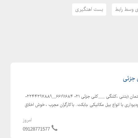
 وسط رابط
بست اهنگیری
 جزئی
پیمانکاری مرادی. تخریب ساختمان (بتنی ،کلنگی ___کلی جزئی ۰۲۱ ۶۶۱۹۱۶۸۴__۰۲۲۴۴۲۹۷۸۸۹
برداری با انواع بیل مکانیکی ،بابکت.. باکارگران مجرب ، خوش اخلاق
امروز
09128771577