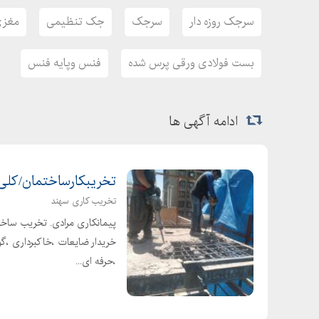
سرجک روزه دار
سرجک
جک تنظیمی
مغزی
بست فولادی ورقی پرس شده
فنس وپایه فنس
ادامه آگهی ها
تخریبکارساختمان/کلی
تخریب کاری سهند
خریدار ضایعات ،خاکبرداری ،گود
،حرفه ای...