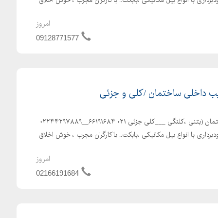
امروز
09128771577
 داخلی ساختمان /کلی و جزئی
پیمانکاری مرادی. تخریب ساختمان (بتنی ،کلنگی ___کلی جزئی ۰۲۱ ۶۶۱۹۱۶۸۴__۰۲۲۴۴۲۹۷۸۸۹
برداری با انواع بیل مکانیکی ،بابکت.. باکارگران مجرب ، خوش اخلاق
امروز
02166191684