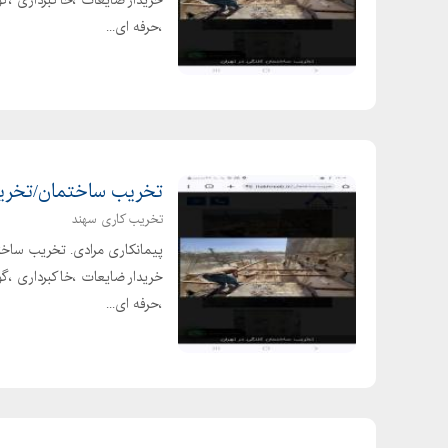
،حرفه ای...
تخریب ساختمان/تخریب
تخریب کاری سهند
خریدار ضایعات ،خاکبرداری ،گود
،حرفه ای...