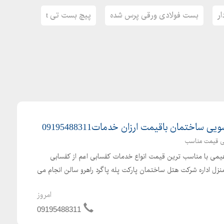
ر
بست فولادی ورقی پرس شده
پیچ بست تی t
ساختمان باقیمت ارزان خدمات09195488311
ی قیمت مناسب
یمی با مناسب ترین قیمت انواع خدمات کفسابی اعم از کفسابی
زل اداره شرکت هتل ساختمان پارکت پله پاگرد راهرو سالن انجام می
امروز
09195488311