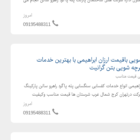
امروز
09195488311
یی باقیمت ارزان ابراهیمی با بهترین خدمات
چه شویی بتن گرانیت
ی قیمت مناسب
هیمی انواع خدمات کفسابی سنگسابی پله پاگرد راهرو سالن پارکینگ
رکت درتهران کرج شمال غرب شرستان ها قیمت مناسب وکیفیت
امروز
09195488311