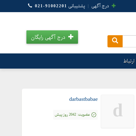
درج آگهی
|
پشتیبانی
021-91002201
درج آگهی رایگان
.
ارتباط
darbastbabae
d
عضویت:
2042 روز پیش