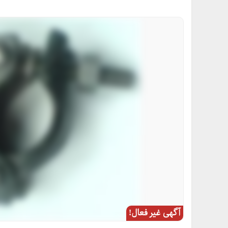
آگهی غیر فعال!