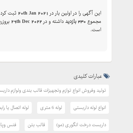
این آگهی را در اولین بار در
20th Jan 2021
ثبت کرده
مجموع
430 بازدید
داشته و در
29th Dec 2022
بروزر
است.
عبارات کلیدی
تولید وفروش انواع توازم وتجهیزات قالب بندی ولوازم داربست
انواع لوله داربستی
لوله 6 متری
لوله اتصال یا راب
داربست درخت انگوری (مو)
قالب بتن
فنس وپا