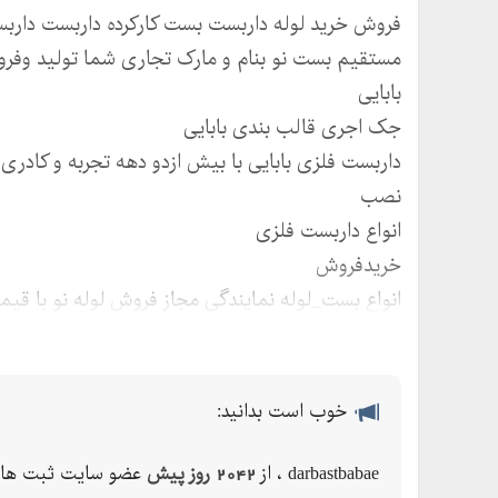
فروش خرید لوله داربست بست کارکرده داربست داربس
مستقیم بست نو بنام و مارک تجاری شما تولید وفر
بابایی
جک اجری قالب بندی بابایی
داربست فلزی بابایی با بیش ازدو دهه تجربه و کادری
نصب
انواع داربست فلزی
خریدفروش
انواع بست_لوله نمایندگی مجاز فروش لوله نو با قی
ارسال به سراسر کشور
ارتباط با ما :
خوب است بدانید:
darbastbabae ، از
2042 روز پیش
عضو سایت ثبت ها 