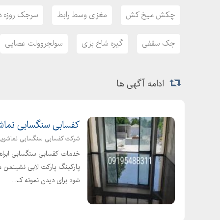
چکش میخ کش
مغزی وسط رابط
سرجک روزه دا
جک سقفی
گیره شاخ بزی
سولجروولت عصایی
ادامه آگهی ها
کفسابی سنگسابی نماشویی 
شرکت کفسابی سنگسابی نماشوی
خدمات کفسابی سنگسابی ابراه
پارکینگ پارکت لابی نشینمن من
شود برای دیدن نمونه ک...