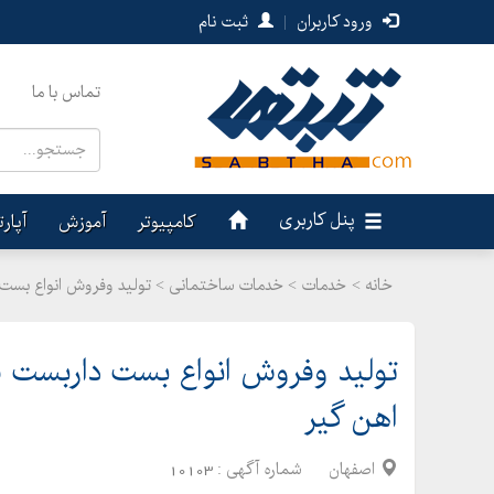
ورود کاربران
|
ثبت نام
تماس با ما
پنل کاربری
کامپیوتر
آموزش
آپار
خانه >
خدمات
>
خدمات ساختمانی > تولید وفروش انواع بست د
تولید وفروش انواع بست داربست ف
اهن گیر
اصفهان
شماره آگهی :
10103