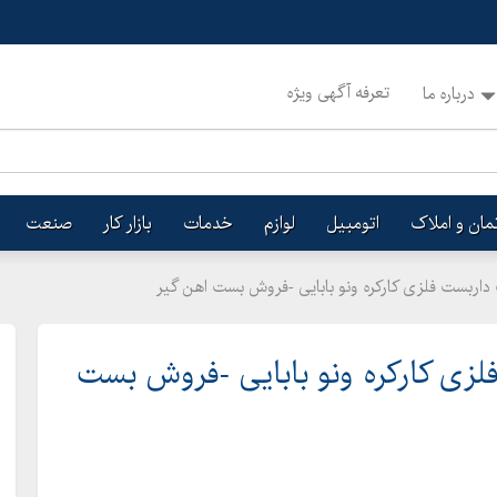
تعرفه آگهی ویژه
درباره ما
تمان و املاک
اتومبیل
لوازم
خدمات
بازار کار
صنعت
اربست فلزی کارکره ونو بابایی -فروش بست اهن گیر
لزی کارکره ونو بابایی -فروش بست