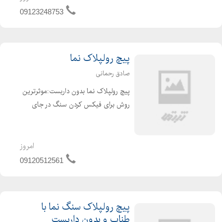
مشاوره رایگان در کلیه زمینه های نقشه
09123248753
برداری انجام خدم...
پیچ رولپلاک نما
صادق رحمانی
پیچ رولپلاک نما بدون داربست:موثرترین
روش برای فیکس کردن سنگ در جای
خود روش پیچ رولپلاک نما بدون داربست
میباشد.این امر بسیار ضروری و در حین
حال باعث جلوگیری از ریزش و افتادن
امروز
سنگ است.بهترین زمان پیچ ...
09120512561
پیچ رولپلاک سنگ نما با
طناب و بدون داربست