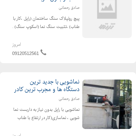
صادق رحمانی
پیچ رولپلاک سنگ ساختمان (راپل ،کار با
طناب) ،تثبیت سنگ نما (اسکوپ سنگ) .
پیچ و رولپلاک نماهای سنگی با پیچ
گالوانیزه 6 سانتی متری با پوشش
امروز
مخصوص پشت پیچ (بتونه مخصوص
09120512561
،رنگ و )و نصب سنگ های افتاده. ...
نماشویی با جدید ترین
دستگاه ها و مجرب ترین کادر
صادق رحمانی
نماشویی با راپل بدون نیاز به داربست نما
شویی ، نماسازی(کار در ارتفاع با طناب
بدون داربست به روش راپل) شستشوی
نمای ساختمان بدون داربست یکی از
امروز