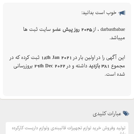
خرید و فروش تجهیزات قالب بندی و لوازم داربست فلزی کارکرد
خوب است بدانید:
ارسال به‌ سراسر کشور
درکوتاترین زمان
darbastbabae ، از
2045 روز پیش
عضو سایت ثبت ها
ارتباط با ما
میباشد.
این آگهی را در اولین بار در
18th Jan 2021
ثبت کرده که در
مجموع
381 بازدید
داشته و در
29th Dec 2022
بروزرسانی
شده است.
عبارات کلیدی
تولید وفروش خرید لوازم تجهیزات قالببندی ولوازم داربست کارکرده