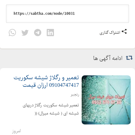
اشتراک گذاری
ادامه آگهی ها
تعمیر و رگلاژ شیشه سکوریت
09104747417 ارزان قیمت
رنجبر
تعمیر شیشه سکوریت رگلاژ دربهای
شیشه ای ( شیشه میرال) ((
09104747417 تعمیرات شیشه میرال
تهران )) تعمیرات لولای دربهای شیشه ای
امروز