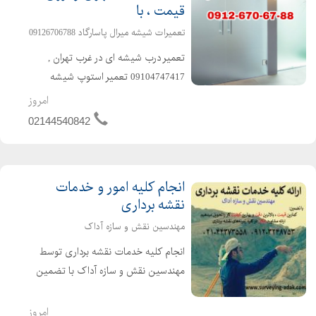
قیمت ، با
تعمیرات شیشه میرال پاسارگاد 09126706788
تعمیر درب شیشه ای در غرب تهران ,
09104747417 تعمیر استوپ شیشه
سکوریت , 09126706788 رگلاژ درب
امروز
شیشه سکوریت و تعمیرات شیشه میرال
02144540842
تهران,تعمیرات رگلاژ و نصب شیشه
سکوریت تعمیر درب شیشه ای
میرال,نصب ش...
انجام کلیه امور و خدمات
نقشه برداری
مهندسین نقش و سازه آداک
انجام کلیه خدمات نقشه برداری توسط
مهندسین نقش و سازه آداک با تضمین
کمترین قیمت، بالاترین دقت و بهترین
کیفیت کار را تحویل می دهیم. ارائه
امروز