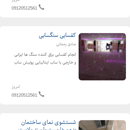
روش های ارائه خدمات نماشویی و
09120512561
شستشوی نما می باشد ....
کفسابی سنگسابی
صادق رحمانی
انجام کفسابی براق کننده سنگ ها ایرانی
و خارجی با ساب ایتالیایی پولیش ساب
رزین ساب بالقمه های ایتالیایی گرانیت
دهبید بتن لاشه سنگ مرمریت هرسین
تراورتن خوی گوهره سلسالی موزایک
امروز
سرامیک سنگ راه پله پایگ...
09120512561
شستشوی نمای ساختمان
بدون داربست با سند بلاست