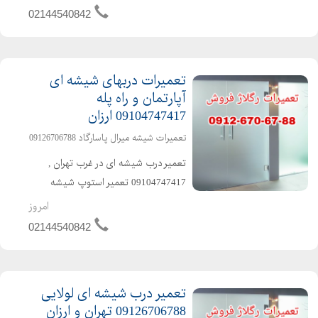
سکوریت،رگلاژ شیشه سکوریت (قیمت
02144540842
مناسب ) 44540842 تعمیر شیشه
سکوریت رگلاژ شیشه سکوریت تعمیرات
شیشه میرا...
تعمیرات دربهای شیشه ای
آپارتمان و راه پله
09104747417 ارزان
تعمیرات شیشه میرال پاسارگاد 09126706788
تعمیر درب شیشه ای در غرب تهران ,
09104747417 تعمیر استوپ شیشه
سکوریت , 09126706788 رگلاژ درب
امروز
شیشه سکوریت و تعمیرات شیشه میرال
02144540842
تهران,تعمیرات رگلاژ و نصب شیشه
سکوریت تعمیر درب شیشه ای
میرال,نصب ش...
تعمیر درب شیشه ای لولایی
09126706788 تهران و ارزان