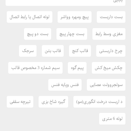
بابایی
بست داربست
پیچ ومهره وواشر
لوله اتصال یا رابط اتصال
مغزی وسط رابط
بست چهار پیچ
بست دو پیچ
چرخ داربستی
قالب کنج
قالب بتن
سرجک
چکش میخ کش
پیم گوه
سیم شماره 3 مخصوص قالب
سولجروولت عصایی
فنس وپایه فنس
د اربست درخت انگوری(مو)
گیره شاخ بزی
تیرچه سقفی
لوله 6 متری