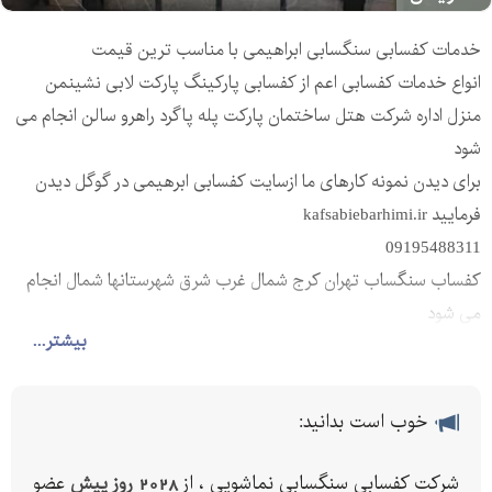
خدمات کفسابی سنگسابی ابراهیمی با مناسب ترین قیمت
انواع خدمات کفسابی اعم از کفسابی پارکینگ پارکت لابی نشینمن
منزل اداره شرکت هتل ساختمان پارکت پله پاگرد راهرو سالن انجام می
شود
برای دیدن نمونه کارهای ما ازسایت کفسابی ابرهیمی در گوگل دیدن
فرمایید kafsabiebarhimi.ir
09195488311
کفساب سنگساب تهران کرج شمال غرب شرق شهرستانها شمال انجام
می شود
بیشتر...
نماشویی شستشو ی نما پیچ رولپلاک نما رنگ زدن نما شستشوی نما
ی اجر سنگ تراورتن گرانیت
خدمات سنگسابی
خوب است بدانید:
خدمات سنگسابی ابراهیمی توسط اکیپ کاردان با جدیدترین تکنیک
های سنگ سابی برای لابی ،هتل ،ساختمان، پارکینگ ،راهرو، پله
شرکت کفسابی سنگسابی نماشویی ، از
2028 روز پیش
عضو