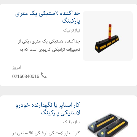
جداکننده لاستیکی یک متری
پارکینگ
نیاز ترافیک
جداکننده لاستیکی یک متری، یکی از
تجهیزات ترافیکی کاربردی است که به
واسطه ساختار منحصربفرد، قابلیت های
خاصی دارد. جداکننده لاستیکی محصولی
امروز
خاص جهت تعیین مرز مسیرهای تردد
02166340916
وسایل نقلیه از یکدیگر است. ای...
کار استاپر یا نگهدارنده خودرو
لاستیکی پارکینگ
نیاز ترافیک
کار استاپر لاستیکی ترافیکی 50 سانتی در