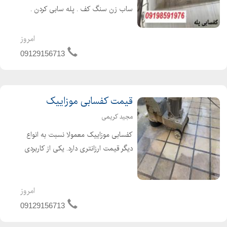
ساب زن سنگ کف . پله سابی کردن .
کف سابی پارکینگ
امروز
09129156713
قیمت کفسابی موزاییک
مجید کریمی
کفسابی موزاییک معمولا نسبت به انواع
دیگر قیمت ارزانتری دارد. یکی از کاربردی
ترین کفسابی های موزاییک برای زمانی
است که قصد کندن چسب زیر موکت را
دارید بهترین قیمت را از ما بخواهید
امروز
09129156713