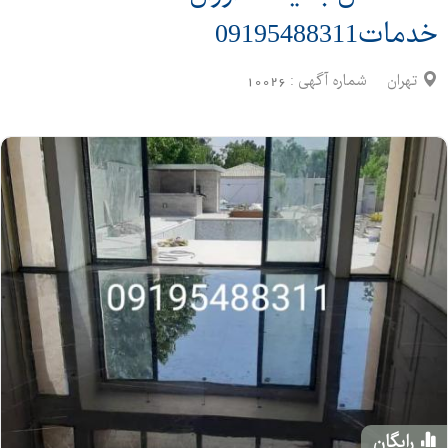
خدمات09195488311
تهران
شماره آگهی :
10026
رایگان