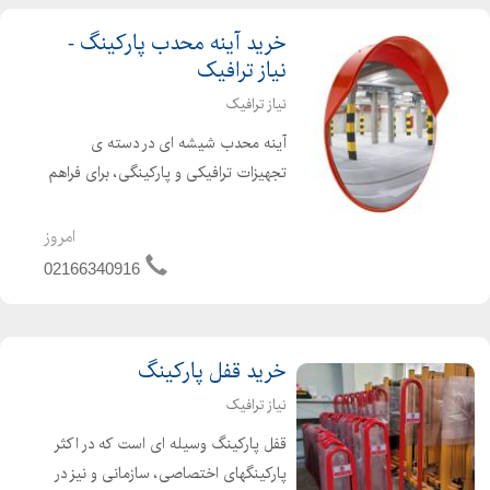
خرید آینه محدب پارکینگ -
نیاز ترافیک
نیاز ترافیک
آینه محدب شیشه ای در دسته ی
تجهیزات ترافیکی و پارکینگی، برای فراهم
نمودن دید افراد در پیچ ها، تقاطع ها،
پارکینگ ها و جاهایی که از دید رانندگان
امروز
پنهان می ماند تولید می شود، تا امکان
02166340916
بروز حوادث جاده ا...
خرید قفل پارکینگ
نیاز ترافیک
قفل پارکینگ وسیله ای است که در اکثر
پارکینگهای اختصاصی، سازمانی و نیز در