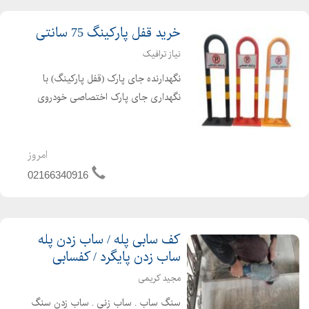
خرید قفل پارکینگ 75 سانتی
نیاز ترافیک
نگهدارنده جای پارک (قفل پارکینگ) با
نگهداری جای پارک اختصاصی خودروی
شما خیال شما را از عدم پارک خودروهای
دیگر در این محل آسوده می کند و از
استرس و تنش روزانه شما جلوگیری می
امروز
کند. برای حراست از جای...
02166340916
کف سابی پله / ساب زدن پله
ساب زدن پایگرد / کفسابی
مجید کریمی
سنگ ساب . ساب زنی . ساب زدن سنگ