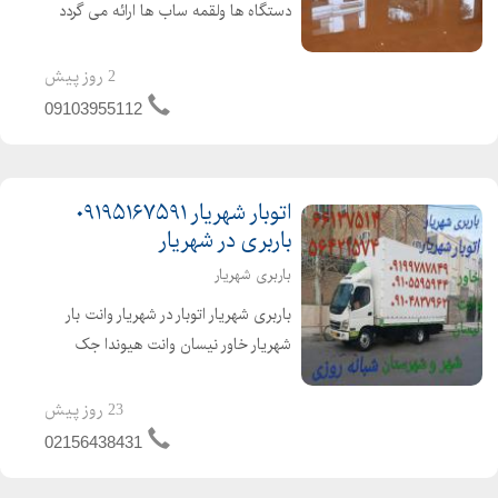
دستگاه ها ولقمه ساب ها ارائه می گردد
خدمات کفسابی مادرتهران کرج شمال
جنوب غرب شرق جردن جنت اباد
2 روز پیش
لاهیجان بوشهر قزوین وخلاصه تمای
09103955112
شهرستانها تحت پوشش ما هستند
کفسابی ...
اتوبار شهریار ۰۹۱۹۵۱۶۷۵۹۱
باربری در شهریار
باربری شهریار
باربری شهریار اتوبار در شهریار وانت بار
شهریار خاور نیسان وانت هیوندا جک
ایسوزو ۰۲۱۵۶۴۳۸۴۳۱ ۰۲۱۶۶۱۳۷۵۱۴
دیگر نگران اسباب کشی منزلشان نباشید
23 روز پیش
از صفر تا صد بسته بندی،جابجائی و حمل
02156438431
با...