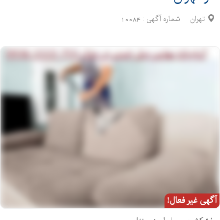
تهران
شماره آگهی :
10084
آگهی غیر فعال!