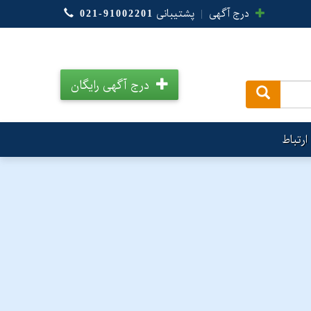
درج آگهی
|
پشتیبانی
021-91002201
درج آگهی رایگان
.
ارتباط