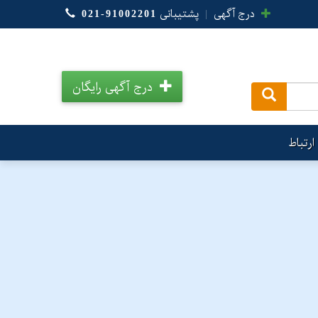
درج آگهی
|
پشتیبانی
021-91002201
درج آگهی رایگان
.
ارتباط