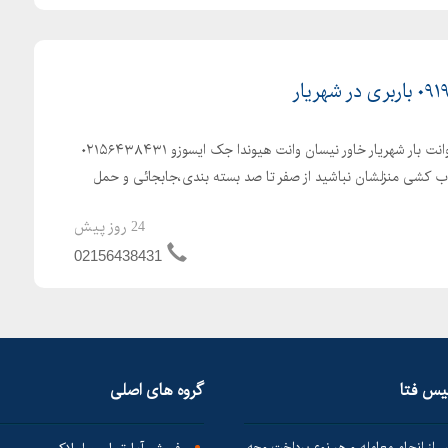
باربری شهریار اتوبار در شهریار وانت بار شهریار خاور نیسان وانت هیوندا جک ایسوزو ۰۲۱۵۶۴۳۸۴۳۱
نگران اسباب کشی منزلشان نباشید از صفر تا صد بسته بندی،جابجائی و حمل
24 روز پیش
02156438431
لیس فتا
گروه های اصلی
 از انجام معامله و هر نوع پرداخت وجه،