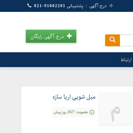
درج آگهی
|
پشتیبانی
021-91002201
درج آگهی رایگان
.
ارتباط
مبل شویی اریا سازه
م
عضویت:
2027 روز پیش