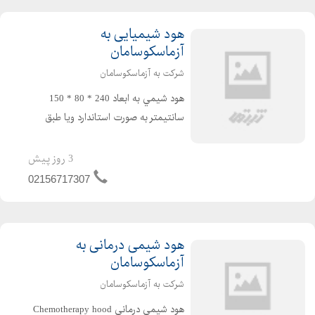
هود شیمیایی به
آزماسکوسامان
شرکت به آزماسکوسامان
هود شيمي به ابعاد 240 * 80 * 150
سانتیمتر به صورت استاندارد ویا طبق
سفارش مشتری طبق مشخصات فنی ذیل
: به صورت دو قسمتي ساخته میشود . 1-
3 روز پیش
اسكلت : پروفيل فولادي استاندارد گریدA
02156717307
( سنگین ) به ابع...
هود شیمی درمانی به
آزماسکوسامان
شرکت به آزماسکوسامان
هود شیمی درمانی Chemotherapy hood