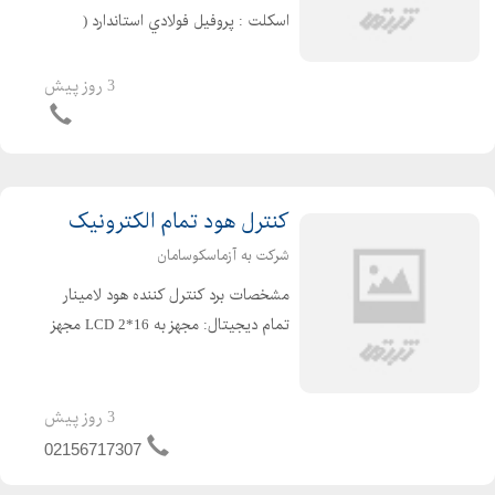
اسكلت : پروفيل فولادي استاندارد (
سنگین ) به صورت دو قسمتي ساخته
شده و با رنگ پودری الكترواستاتيك ضد
3 روز پیش
خش و ضد اسيد پوشش داده شده است .
بدنه : از جنس MDF به ضخ...
کنترل هود تمام الکترونیک
شرکت به آزماسکوسامان
مشخصات برد كنترل كننده هود لامينار
تمام ديجيتال: مجهز به 16*LCD 2 مجهز
به تايمر قابل تنظيم UV سيستم كنترل
كننده داراي تاخير در وصل لامپ UV
ميباشد جهت حفاظت كاربر مجهز به
3 روز پیش
ساعت شمار UV(مد...
02156717307