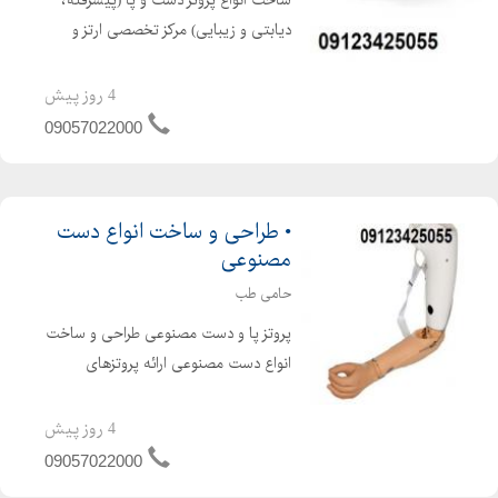
ساخت انواع پروتز دست و پا (پیشرفته،
دیابتی و زیبایی) مرکز تخصصی ارتز و
پروتز حامی طب در سال 1400 تاسیس
شده است . این مرکز با بهره گیری از
4 روز پیش
کادری مجرب و متخصص و با استفاده از
09057022000
بهترین امکانات و مواد...
• طراحی و ساخت انواع دست
مصنوعی
حامی طب
پروتز پا و دست مصنوعی طراحی و ساخت
انواع دست مصنوعی ارائه پروتزهای
پایلون ( آزمایشی و آموزشی ) برای افرادی
که به تازگی قطع عضو ( آمپوتاسیون )
4 روز پیش
نموده اند . گذراندن دوره آموزشی جهت
09057022000
یادگیری...