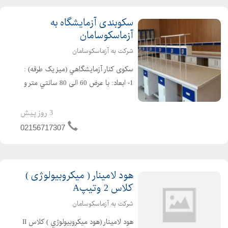
سکوبندی آزمایشگاه به
آزماسکوسامان
شرکت به آزماسکوسامان
سکوی کنار آزمايشگاهي (میز یک طرفه) :
1- ابعاد: با عرض 60 الی 80 سانتي متر و
ارتفاع 90 سانتي متر ساخته مي شود. 2-
اسكلت بندي : از پروفيل فولادي استاندارد
3 روز پیش
به سطح مقطع30 * 30 یا 30* 50 با رنگ
02156717307
پ...
هود لامینار ( میکروبیولوژی )
کلاس 2 وتیپA
شرکت به آزماسکوسامان
هود لامينار (هود ميكروبيولوژي ) كلاس II