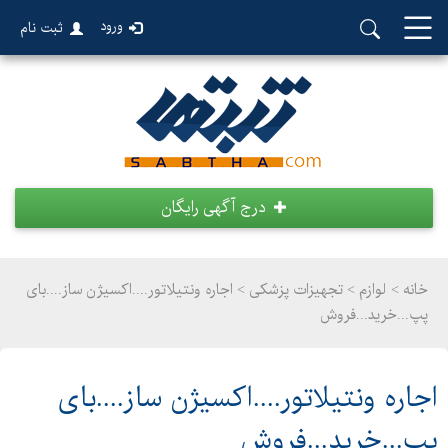
ورود
ثبت نام
درج آگهی رایگان
خانه >
لوازم
>
تجهیزات پزشکی > اجاره ونتیلاتور....اکسیژن ساز....بای
پپ...خرید...فروش
اجاره ونتیلاتور....اکسیژن ساز....بای
پپ...خرید...فروش