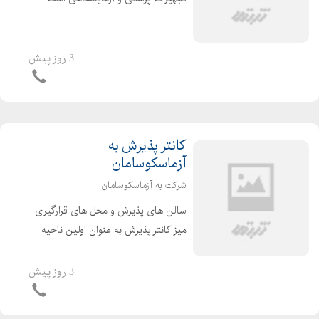
مکانیزم عمل فیلترهای HEPA استفاده از
فیلترهای هپا یکی از پر طرفدارترین و
موثرترین روش های تصفیه هوا است.
3 روز پیش
HEPA مخفف عبار...
کانتر پذیرش به
آزماسکوسامان
شرکت به آزماسکوسامان
سالن های پذیرش و محل های قرارگیری
میز کانتر پذیرش به عنوان اولین ناحیه
برخورد مشتری در مراجعات حضوری به
دفتر کار شما شناخته میشود . و میتواند
3 روز پیش
تاثیر بسزایی در تصویر ذهنی اولیه ارباب
رجوع داشته ...