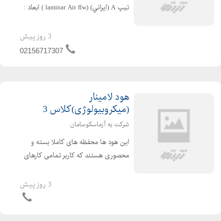
تيپ A (ايراني) (laminar Air flw ) ابعاد :
عرض cm 130 ، ارتفاع cm 220 و عمق cm
80 دوقسمتی اسكلت : از پروفيل فولادي
3 روز پیش
30×30و 30×50 mm با رنگ پود...
02156717307
هود لامینار
(میکروبیولوژی)کلاس 3
شرکت به آزماسکوسامان
این هود ها محفظه های کاملا بسته و
محصوری هستند که کاربر تمامی کارهای
خود را از طریق دستکش های ساق بلند
غیر قابل نفوذی که در جلوی دستگاه
3 روز پیش
تعبیه شده است انجام می دهد . این هود
ها برای کارهای بسیار ...