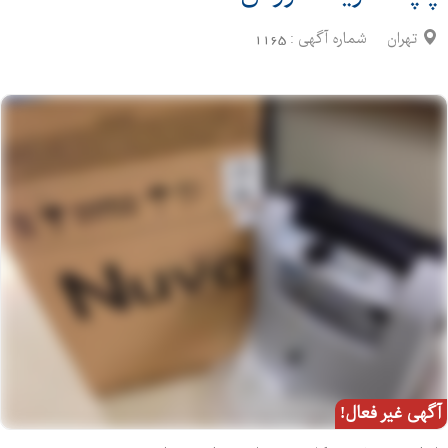
تهران
شماره آگهی :
1165
آگهی غیر فعال!