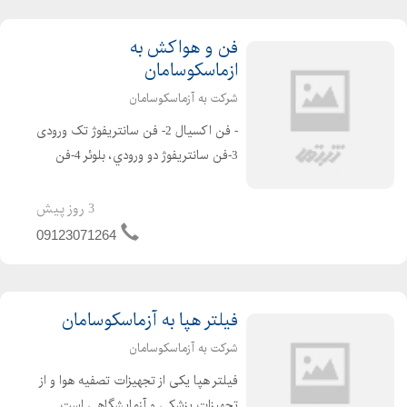
فن و هواکش به
ازماسکوسامان
شرکت به آزماسکوسامان
- فن اکسیال 2- فن سانتریفوژ تک ورودی
3-فن سانتريفوژ دو ورودي، بلوئر 4-فن
سانتريفوژ فشار قوي 5- فنسانتریفوژ ضد
اسيدPVC 6-فن سقفي 7- فن بين كانالي
3 روز پیش
8- فن كانالي 9- يونيت فن ...
09123071264
فیلتر هپا به آزماسکوسامان
شرکت به آزماسکوسامان
فیلتر هپا یکی از تجهیزات تصفیه هوا و از
تجهیزات پزشکی و آزمایشگاهی است.