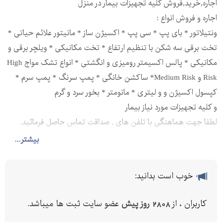
اجاره,خرید,فروش کلیه تجهیزات بیمار در منزل
اجاره و فروش انواع :
ونتیلاتور * بای پپ * سی پپ * اکسیژن ساز * مانیتور علائم حیاتی *
تخت برقی سه شکن با تنظیم ارتفاع * تخت مکانیکی * ویلچر برقی و
مکانیکی * پالس اکسیمتر رومیزی و انگشتی * انواع تشک مواج High
Risk و Medium Risk* ساکشن خانگی * پمپ سرنگ * پمپ سرم *
کپسول اکسیژن و و لیتری * مانومتر * بخور سرد و گرم
و کلیه تجهیزات مورد نیاز بیمار
لطفا جهت هماهنگی با تلفن های , صداقت تماس حاصل فرمائید.
با تشکر.
بیشتر...
خوب است بدانید:
کاربران ، از
2808 روز پیش
عضو سایت ثبت ها میباشد.