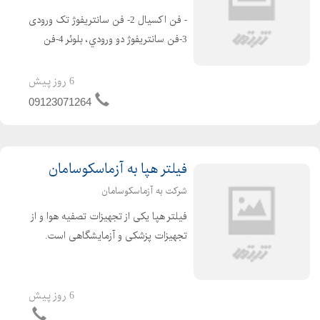
- فن اکسیال 2- فن سانتریفوژ تک ورودی
3-فن سانتريفوژ دو ورودي، بلوئر 4-فن
سانتريفوژ فشار قوي 5- فنسانتریفوژ ضد
اسيدPVC 6-فن سقفي 7- فن بين كانالي
6 روز پیش
8- فن كانالي 9- يونيت فن ...
09123071264
فیلتر هپا به آزماسکوسامان
شرکت به آزماسکوسامان
فیلتر هپا یکی از تجهیزات تصفیه هوا و از
تجهیزات پزشکی و آزمایشگاهی است.
مکانیزم عمل فیلترهای HEPA استفاده از
فیلترهای هپا یکی از پر طرفدارترین و
موثرترین روش های تصفیه هوا است.
6 روز پیش
HEPA مخفف عبار...