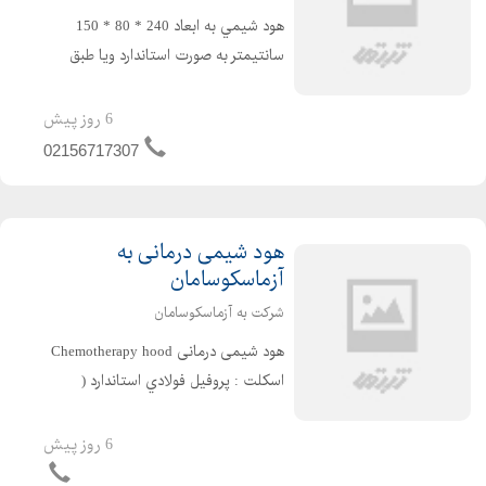
هود شيمي به ابعاد 240 * 80 * 150
سانتیمتر به صورت استاندارد ویا طبق
سفارش مشتری طبق مشخصات فنی ذیل
: به صورت دو قسمتي ساخته میشود . 1-
6 روز پیش
اسكلت : پروفيل فولادي استاندارد گریدA
02156717307
( سنگین ) به ابع...
هود شیمی درمانی به
آزماسکوسامان
شرکت به آزماسکوسامان
هود شیمی درمانی Chemotherapy hood
اسكلت : پروفيل فولادي استاندارد (
سنگین ) به صورت دو قسمتي ساخته
شده و با رنگ پودری الكترواستاتيك ضد
6 روز پیش
خش و ضد اسيد پوشش داده شده است .