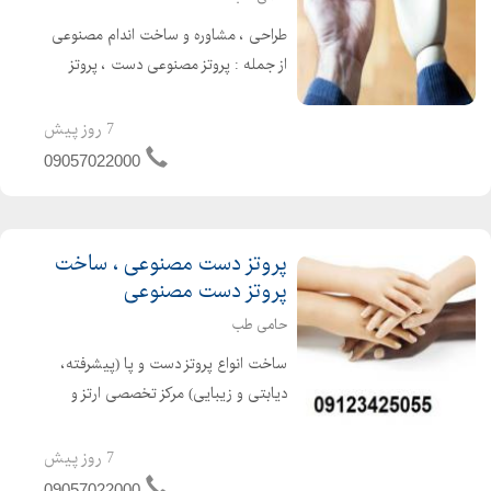
طراحی ، مشاوره و ساخت اندام مصنوعی
از جمله : پروتز مصنوعی دست ، پروتز
مصنوعی پا ، پروتز مصنوعی دست و ... در
کلینیک ارتوپدی حامی طب (ارتوز و
7 روز پیش
پروتز) تماس با حامی طب حامی تب :
09057022000
090570...
پروتز دست مصنوعی ، ساخت
پروتز دست مصنوعی
حامی طب
ساخت انواع پروتز دست و پا (پیشرفته،
دیابتی و زیبایی) مرکز تخصصی ارتز و
پروتز حامی طب در سال 1400 تاسیس
شده است . این مرکز با بهره گیری از
7 روز پیش
کادری مجرب و متخصص و با استفاده از
09057022000