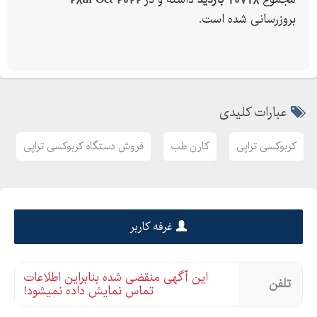
مجموع
10718 بازدید
داشته و در
28th Oct 2022
بروزرسانی شده است.
کاربرد دستگاه کربوکسی تراپی:
‎درمان محل آکنه ‎از بین بردن اسموک لاین ها ‎درمان اگزمای عود کننده
و پلاک پسوریازیس
عبارات کلیدی
کربوکسی تراپی
کارن طب
فروش دستگاه کربوکسی تراپی
غرفه کاربر
این آگهی منقضی شده بنابراین اطلاعات
تلفن
تماس نمایش داده نمیشود!