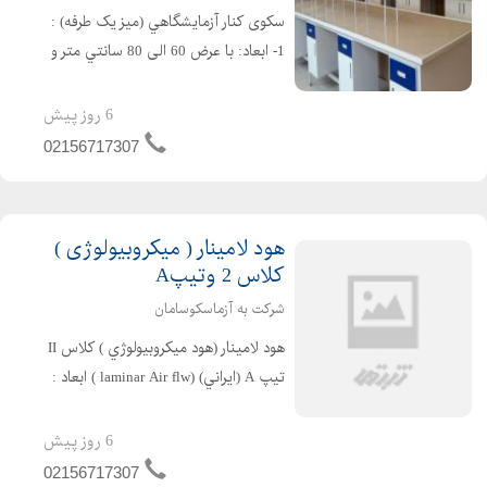
سکوی کنار آزمايشگاهي (میز یک طرفه) :
1- ابعاد: با عرض 60 الی 80 سانتي متر و
ارتفاع 90 سانتي متر ساخته مي شود. 2-
اسكلت بندي : از پروفيل فولادي استاندارد
6 روز پیش
به سطح مقطع30 * 30 یا 30* 50 با رنگ
02156717307
پ...
هود لامینار ( میکروبیولوژی )
کلاس 2 وتیپA
شرکت به آزماسکوسامان
هود لامينار (هود ميكروبيولوژي ) كلاس II
تيپ A (ايراني) (laminar Air flw ) ابعاد :
عرض cm 130 ، ارتفاع cm 220 و عمق cm
80 دوقسمتی اسكلت : از پروفيل فولادي
6 روز پیش
30×30و 30×50 mm با رنگ پود...
02156717307