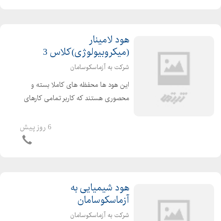
هود لامینار
(میکروبیولوژی)کلاس 3
شرکت به آزماسکوسامان
این هود ها محفظه های کاملا بسته و
محصوری هستند که کاربر تمامی کارهای
خود را از طریق دستکش های ساق بلند
غیر قابل نفوذی که در جلوی دستگاه
6 روز پیش
تعبیه شده است انجام می دهد . این هود
ها برای کارهای بسیار ...
هود شیمیایی به
آزماسکوسامان
شرکت به آزماسکوسامان