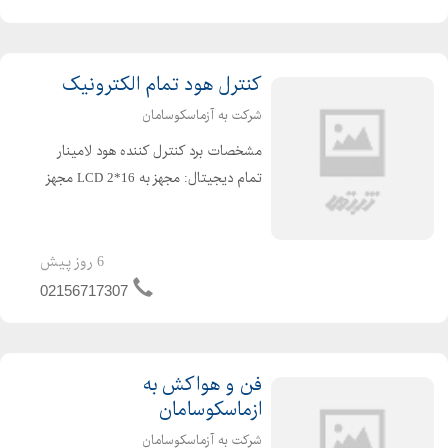
بدنه : از جنس MDF به ضخ...
کنترل هود تمام الکترونیک
شرکت به آزماسکوسامان
مشخصات برد كنترل كننده هود لامينار
تمام ديجيتال: مجهز به 16*LCD 2 مجهز
به تايمر قابل تنظيم UV سيستم كنترل
كننده داراي تاخير در وصل لامپ UV
ميباشد جهت حفاظت كاربر مجهز به
6 روز پیش
ساعت شمار UV(مد...
02156717307
فن و هواکش به
ازماسکوسامان
شرکت به آزماسکوسامان